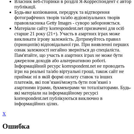
Власник веб-сторінки в розділі Я-Корреспондент є автор
публікації.
Будь-яке копіювання, передрук та відтворення
фотографічних творів та/або аудіовізуальних творів
правовласника Getty Images - суворо забороняється.
Матеріали сайту korrespondent.net призначені для осіб
старше 21 року (21+). Участь в азартних іграх може
викликати ігрову залежність. Дотримуйтесь правил
(принципів) відповідальної гри. При виявленні перших
ознак залежності негайно зверніться до спеціаліста.
Пам'ятайте, що участь в азартних іграх не може бути
джерелом доходів або альтернативою роботі.
Інформаційний ресурс korrespondent.net не проводить
ігри на реальні та/або віртуальні гроші, також сайт не
приймає ні в якій формі оплату ставок та інших
платежів, які пов’язані/можуть бути пов’язані з
азартними іграми, букмекерами чи тоталізаторами. Будь-
які матеріали на інформаційному ресурсі
korrespondent.net публікуються виключно в
інформаційних цілях.
X
Ошибка