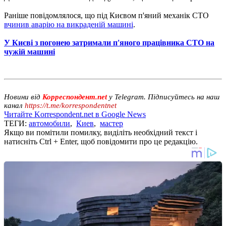
Раніше повідомлялося, що під Києвом п'яний механік СТО
вчинив аварію на викраденій машині
.
У Києві з погонею затримали п'яного працівника СТО на
чужій машині
Новини від
Корреспондент.net
у Telegram. Підписуйтесь на наш
канал
https://t.me/korrespondentnet
Читайте Korrespondent.net в Google News
ТЕГИ:
автомобили
,
Киев
,
мастер
Якщо ви помітили помилку, виділіть необхідний текст і
натисніть Ctrl + Enter, щоб повідомити про це редакцію.