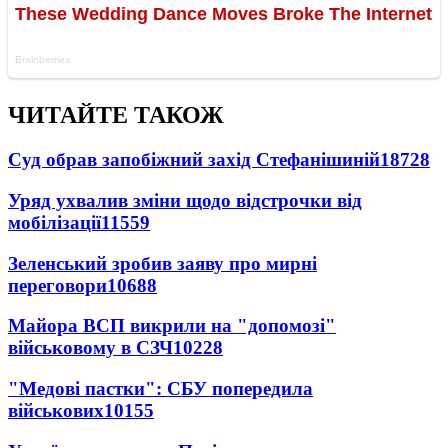
ЧИТАЙТЕ ТАКОЖ
Суд обрав запобіжний захід Стефанішиній
18728
Уряд ухвалив зміни щодо відстрочки від
мобілізації
11559
Зеленський зробив заяву про мирні
переговори
10688
Майора ВСП викрили на "допомозі"
військовому в СЗЧ
10228
"Медові пастки": СБУ попередила
військових
10155