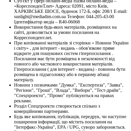
Суб'єкт у сфері онлайн-медіа Назва онлайн-медіа –
«КореспонденТ.net» Адреса: 02091, місто Київ,
ХАРКІВСЬКЕ ШОСЕ, будинок 172-Б, офіс 208/1 E-mail:
sunlight@mediadim.com.ua
Телефон: 044-205-43-00
Ідентифікатор медіа – R40-06068
Використання будь-яких матеріалів, розміщених на
сайті, дозволяється за умови посилання на
Корреспондент.net.
При копіюванні матеріалів зі сторінки « Новини України
і світу» , для інтернет - видань - обов'язкове пряме
відкрите для пошукових систем гіперпосилання .
Посилання має бути розміщена в незалежності від
повного або часткового використання матеріалів.
Гіперпосилання ( для інтернет - видань) - повинна бути
розміщена в підзаголовку або в першому абзаці
матеріалу.
Новини з позначками "Думка", "Експертиза", "Заява",
"Регіони", "Гроші", "Влада", "Вибори", "Тест-драйв",
"Спецпроекти", "Промо" публікуються на правах
реклами.
Розділ Спецпроекти створюється спільно з
комерційними партнерами.
Будь яке копіювання, публікація, передрук, чи наступне
поширення інформації, що містить посилання на
"Інтерфакс-Україна", EPA / UPG, суворо забороняється.