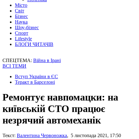
Місто
Світ
Бізнес
Наука
Шоу-бізнес
Спорт
Lifestyle
БЛОГИ ЧИТАЧІВ
СПЕЦТЕМА:
Війна в Ірані
ВСІ ТЕМИ
Вступ України в ЄС
Теракт в Барселоні
Ремонтує навпомацки: на
київській СТО працює
незрячий автомеханік
Текст:
Валентина Червоножка
, 5 листопада 2021, 17:50