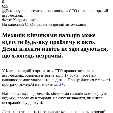
0
655
Фото: Кадр из видео
На київській СТО працює незрячий автомеханік
Механік кінчиками пальців може
відчути будь-яку проблему в авто.
Деякі клієнти навіть не здогадуються,
що хлопець незрячий.
У Києві на одній з приватних СТО працює незрячий
автомеханік. Хлопець втратив зір у 17 років, проте він
навчився ремонтувати авто на дотик. Про це йдеться у сюжеті
програми
ДжеДАІ
на телеканалі
2+2
.
Наголошується, що механік кінчиками пальців може відчути
будь-яку проблему в ходовій, на слух визначити, чи є якась
несправність у двигуні.
Деякі клієнти навіть не здогадуються, що хлопець незрячий.