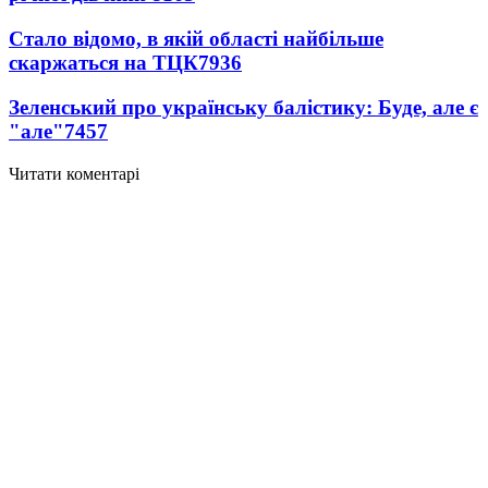
Стало відомо, в якій області найбільше
скаржаться на ТЦК
7936
Зеленський про українську балістику: Буде, але є
"але"
7457
Читати коментарі