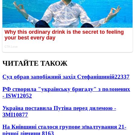
ЧИТАЙТЕ ТАКОЖ
Суд обрав запобіжний захід Стефанішиній
22337
РФ створила "українську бригаду" з полонених
- ISW
12052
Україна поставила Путіна перед дилемою -
ЗМІ
10877
На Київщині сталося групове зґвалтування 21-
річної дівчини
8163