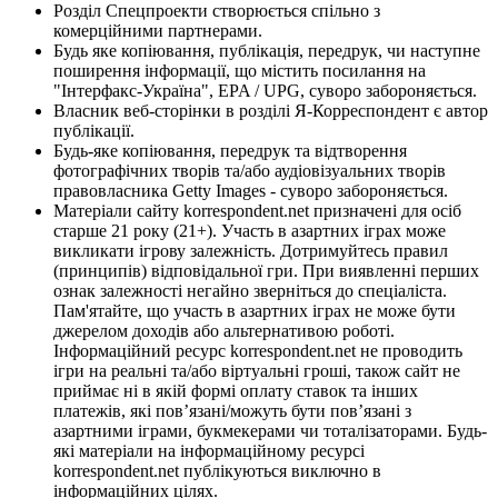
Розділ Спецпроекти створюється спільно з
комерційними партнерами.
Будь яке копіювання, публікація, передрук, чи наступне
поширення інформації, що містить посилання на
"Інтерфакс-Україна", EPA / UPG, суворо забороняється.
Власник веб-сторінки в розділі Я-Корреспондент є автор
публікації.
Будь-яке копіювання, передрук та відтворення
фотографічних творів та/або аудіовізуальних творів
правовласника Getty Images - суворо забороняється.
Матеріали сайту korrespondent.net призначені для осіб
старше 21 року (21+). Участь в азартних іграх може
викликати ігрову залежність. Дотримуйтесь правил
(принципів) відповідальної гри. При виявленні перших
ознак залежності негайно зверніться до спеціаліста.
Пам'ятайте, що участь в азартних іграх не може бути
джерелом доходів або альтернативою роботі.
Інформаційний ресурс korrespondent.net не проводить
ігри на реальні та/або віртуальні гроші, також сайт не
приймає ні в якій формі оплату ставок та інших
платежів, які пов’язані/можуть бути пов’язані з
азартними іграми, букмекерами чи тоталізаторами. Будь-
які матеріали на інформаційному ресурсі
korrespondent.net публікуються виключно в
інформаційних цілях.