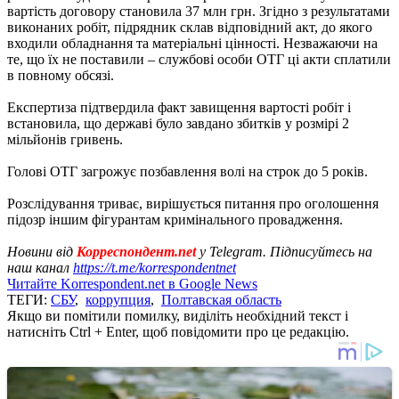
вартість договору становила 37 млн ​​грн. Згідно з результатами
виконаних робіт, підрядник склав відповідний акт, до якого
входили обладнання та матеріальні цінності. Незважаючи на
те, що їх не поставили – службові особи ОТГ ці акти сплатили
в повному обсязі.
Експертиза підтвердила факт завищення вартості робіт і
встановила, що державі було завдано збитків у розмірі 2
мільйонів гривень.
Голові ОТГ загрожує позбавлення волі на строк до 5 років.
Розслідування триває, вирішується питання про оголошення
підозр іншим фігурантам кримінального провадження.
Новини від
Корреспондент.net
у Telegram. Підписуйтесь на
наш канал
https://t.me/korrespondentnet
Читайте Korrespondent.net в Google News
ТЕГИ:
СБУ
,
коррупция
,
Полтавская область
Якщо ви помітили помилку, виділіть необхідний текст і
натисніть Ctrl + Enter, щоб повідомити про це редакцію.