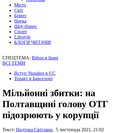
Місто
Світ
Бізнес
Наука
Шоу-бізнес
Спорт
Lifestyle
БЛОГИ ЧИТАЧІВ
СПЕЦТЕМА:
Війна в Ірані
ВСІ ТЕМИ
Вступ України в ЄС
Теракт в Барселоні
Мільйонні збитки: на
Полтавщині голову ОТГ
підозрюють у корупції
Текст:
Надтока Світлана
, 5 листопада 2021, 21:02