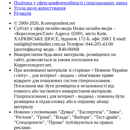
Політика у сфері конфіденційності і персональних даних
Угода щодо користування
Редакція
© 2000-2026, Korrespondent.net
Суб'єкт у сфері онлайн-медіа Назва онлайн-медіа –
«КореспонденТ.net» Адреса: 02091, місто Київ,
ХАРКІВСЬКЕ ШОСЕ, будинок 172-Б, офіс 208/1 E-mail:
sunlight@mediadim.com.ua
Телефон: 044-205-43-00
Ідентифікатор медіа – R40-06068
Використання будь-яких матеріалів, розміщених на
сайті, дозволяється за умови посилання на
Корреспондент.net.
При копіюванні матеріалів зі сторінки « Новини України
і світу» , для інтернет - видань - обов'язкове пряме
відкрите для пошукових систем гіперпосилання .
Посилання має бути розміщена в незалежності від
повного або часткового використання матеріалів.
Гіперпосилання ( для інтернет - видань) - повинна бути
розміщена в підзаголовку або в першому абзаці
матеріалу.
Новини з позначками "Думка", "Експертиза", "Заява",
"Регіони", "Гроші", "Влада", "Вибори", "Тест-драйв",
"Спецпроекти", "Промо" публікуються на правах
реклами.