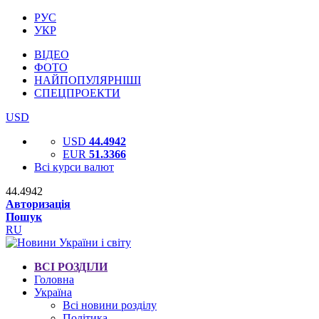
РУС
УКР
ВІДЕО
ФОТО
НАЙПОПУЛЯРНІШІ
СПЕЦПРОЕКТИ
USD
USD
44.4942
EUR
51.3366
Всі курси валют
44.4942
Авторизація
Пошук
RU
ВСІ РОЗДІЛИ
Головна
Україна
Всі новини розділу
Політика