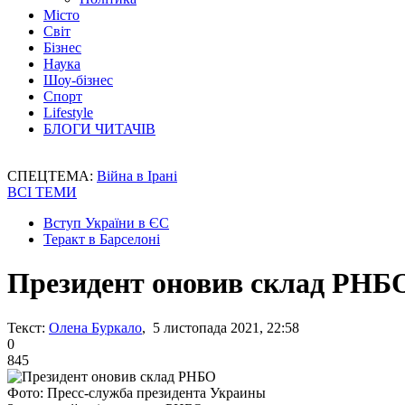
Місто
Світ
Бізнес
Наука
Шоу-бізнес
Спорт
Lifestyle
БЛОГИ ЧИТАЧІВ
СПЕЦТЕМА:
Війна в Ірані
ВСІ ТЕМИ
Вступ України в ЄС
Теракт в Барселоні
Президент оновив склад РНБ
Текст:
Олена Буркало
, 5 листопада 2021, 22:58
0
845
Фото: Пресс-служба президента Украины