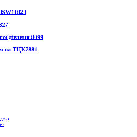
 ISW
11828
827
ної дівчини
8099
ся на ТЦК
7881
ою