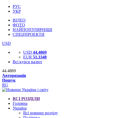
РУС
УКР
ВІДЕО
ФОТО
НАЙПОПУЛЯРНІШІ
СПЕЦПРОЕКТИ
USD
USD
44.4869
EUR
51.3348
Всі курси валют
44.4869
Авторизація
Пошук
RU
ВСІ РОЗДІЛИ
Головна
Україна
Всі новини розділу
Політика