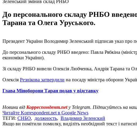
Зеленський змінив склад РНБО
До персонального складу РНБО введено
Тарана та Олега Уруського.
Президент України Володимир Зеленський підписав указ про п
До персонального складу РНБО введено: Павла Рябкіна (міністр
економіки України).
Зі складу РНБО вивели Олексія Любченка, Андрія Тарана та Ол
Олексія
Резнікова затвердили
на посаду міністра оборони Украї
Глава Міноборони Таран подав у відставку
Новини від
Корреспондент.net
у Telegram. Підписуйтесь на на
Читайте Korrespondent.net в Google News
ТЕГИ:
СНБО
,
должность
,
Владимир Зеленский
Якщо ви помітили помилку, виділіть необхідний текст і натисніт