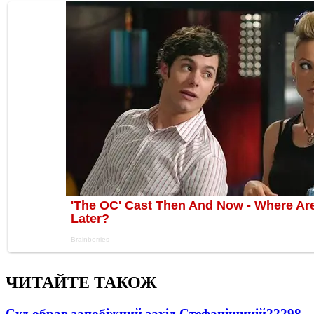
ЧИТАЙТЕ ТАКОЖ
Суд обрав запобіжний захід Стефанішиній
22298