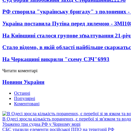
РФ створила "українську бригаду" з полонених -
Україна поставила Путіна перед дилемою - ЗМІ
10
На Київщині сталося групове зґвалтування 21-річ
Стало відомо, в якій області найбільше скаржать
На Черкащині викрили "схему СЗЧ"
6993
Читати коментарі
Новини України
Останні
Популярні
Коментовані
В Одесі зросла кількість поранених, є перебої зі зв'язком та вод
Уражено три судна РФ у Чорному морі
СБС уразили елементи російської ППО на території РФ