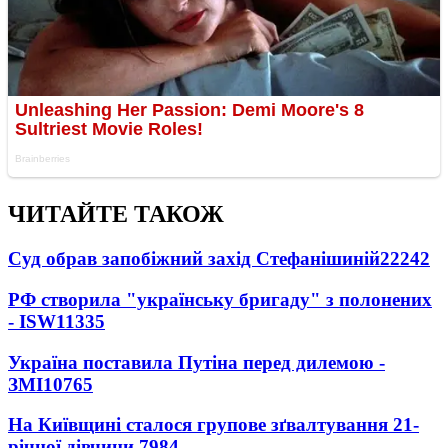
ЧИТАЙТЕ ТАКОЖ
Суд обрав запобіжний захід Стефанішиній
22242
РФ створила "українську бригаду" з полонених
- ISW
11335
Україна поставила Путіна перед дилемою -
ЗМІ
10765
На Київщині сталося групове зґвалтування 21-
річної дівчини
7984