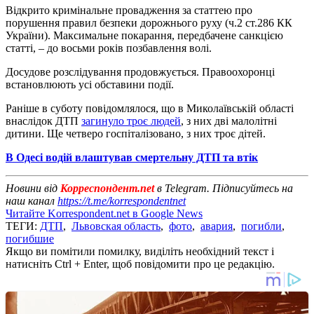
Відкрито кримінальне провадження за статтею про
порушення правил безпеки дорожнього руху (ч.2 ст.286 КК
України). Максимальне покарання, передбачене санкцією
статті, – до восьми років позбавлення волі.
Досудове розслідування продовжується. Правоохоронці
встановлюють усі обставини події.
Раніше в суботу повідомлялося, що в Миколаївській області
внаслідок ДТП
загинуло троє людей
, з них дві малолітні
дитини. Ще четверо госпіталізовано, з них троє дітей.
В Одесі водій влаштував смертельну ДТП та втік
Новини від
Корреспондент.net
в Telegram. Підписуйтесь на
наш канал
https://t.me/korrespondentnet
Читайте Korrespondent.net в Google News
ТЕГИ:
ДТП
,
Львовская область
,
фото
,
авария
,
погибли
,
погибшие
Якщо ви помітили помилку, виділіть необхідний текст і
натисніть Ctrl + Enter, щоб повідомити про це редакцію.