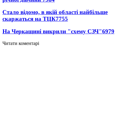
Стало відомо, в якій області найбільше
скаржаться на ТЦК
7755
На Черкащині викрили "схему СЗЧ"
6979
Читати коментарі