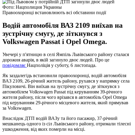
Фото: Нацполиция Украины
Правоохоронці встановлюють всі обставини події
Водій автомобіля ВАЗ 2109 виїхав на
зустрічну смугу, де зіткнувся з
Volkswagen Passat і Opel Omega.
Увечері у п'ятницю в селі Ямпіль Львівського району сталася
дорожня аварія, в якій загинуло двоє людей. Про це
повідомляє
Нацполіція у суботу, 6 листопада.
Як заздалегідь встановили правоохоронці, водій автомобіля
ВАЗ 2109, 26-річний житель району, рухався у напрямку села
Пікуловичі. Він виїхав на зустрічну смугу, де зіткнувся з
автомобілем Volkswagen Passat під керуванням 39-річного
жителя району, після чого врізався в автомобіль Opel Omega
під керуванням 29-річного місцевого жителя, який прямував
за Volkswagen.
Внаслідок ДТП водій ВАЗу та його пасажир, 37-річний
мешканець одного із сіл Львівського району, отримали тілесні
ушкодження, від яких померли на місці.