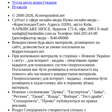
Угода щодо користування
Редакція
© 2000-2026, Korrespondent.net
Суб'єкт у сфері онлайн-медіа Назва онлайн-медіа –
«КореспонденТ.net» Адреса: 02091, місто Київ,
ХАРКІВСЬКЕ ШОСЕ, будинок 172-Б, офіс 208/1 E-mail:
sunlight@mediadim.com.ua
Телефон: 044-205-43-00
Ідентифікатор медіа – R40-06068
Використання будь-яких матеріалів, розміщених на
сайті, дозволяється за умови посилання на
Корреспондент.net.
При копіюванні матеріалів зі сторінки « Новини України
і світу» , для інтернет - видань - обов'язкове пряме
відкрите для пошукових систем гіперпосилання .
Посилання має бути розміщена в незалежності від
повного або часткового використання матеріалів.
Гіперпосилання ( для інтернет - видань) - повинна бути
розміщена в підзаголовку або в першому абзаці
матеріалу.
Новини з позначками "Думка", "Експертиза", "Заява",
"Регіони", "Гроші", "Влада", "Вибори", "Тест-драйв",
"Спецпроекти", "Промо" публікуються на правах
реклами.
Розділ Спецпроекти створюється спільно з