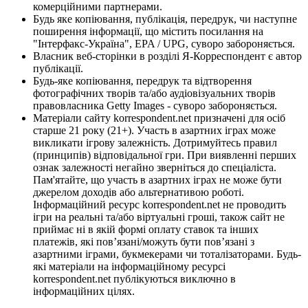
комерційними партнерами.
Будь яке копіювання, публікація, передрук, чи наступне
поширення інформації, що містить посилання на
"Інтерфакс-Україна", EPA / UPG, суворо забороняється.
Власник веб-сторінки в розділі Я-Корреспондент є автор
публікації.
Будь-яке копіювання, передрук та відтворення
фотографічних творів та/або аудіовізуальних творів
правовласника Getty Images - суворо забороняється.
Матеріали сайту korrespondent.net призначені для осіб
старше 21 року (21+). Участь в азартних іграх може
викликати ігрову залежність. Дотримуйтесь правил
(принципів) відповідальної гри. При виявленні перших
ознак залежності негайно зверніться до спеціаліста.
Пам'ятайте, що участь в азартних іграх не може бути
джерелом доходів або альтернативою роботі.
Інформаційний ресурс korrespondent.net не проводить
ігри на реальні та/або віртуальні гроші, також сайт не
приймає ні в якій формі оплату ставок та інших
платежів, які пов’язані/можуть бути пов’язані з
азартними іграми, букмекерами чи тоталізаторами. Будь-
які матеріали на інформаційному ресурсі
korrespondent.net публікуються виключно в
інформаційних цілях.