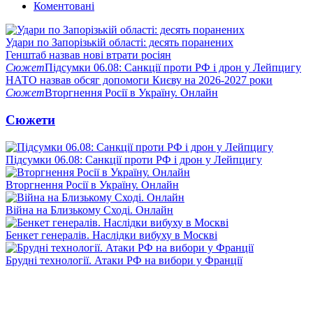
Коментовані
Удари по Запорізькій області: десять поранених
Генштаб назвав нові втрати росіян
Сюжет
Підсумки 06.08: Санкції проти РФ і дрон у Лейпцигу
НАТО назвав обсяг допомоги Києву на 2026-2027 роки
Сюжет
Вторгнення Росії в Україну. Онлайн
Сюжети
Підсумки 06.08: Санкції проти РФ і дрон у Лейпцигу
Вторгнення Росії в Україну. Онлайн
Війна на Близькому Сході. Онлайн
Бенкет генералів. Наслідки вибуху в Москві
Брудні технології. Атаки РФ на вибори у Франції