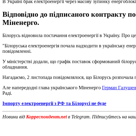
В Україні брак електроенергії через масову зупинку енергоблокі
Відповідно до підписаного контракту п
Міненерго.
Білорусь відновила постачання електроенергії в Україну. Про 
"Білоруська електроенергія почала надходити в українську ене
повідомленні.
У міністерстві додали, що графік поставок сформований біло
обладнання.
Нагадаємо, 2 листопада повідомлялося, що Білорусь розпочала 
Але напередодні глава українського Міненерго
Герман Галущен
Раді.
Імпорту електроенергії з РФ та Білорусі не буде
Новини від
Корреспондент.net
в Telegram. Підписуйтесь на на