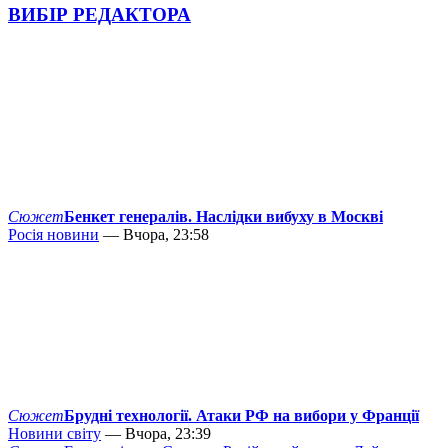
ВИБІР РЕДАКТОРА
Сюжет
Бенкет генералів. Наслідки вибуху в Москві
Росія новини
— Вчора, 23:58
Сюжет
Брудні технології. Атаки РФ на вибори у Франції
Новини світу
— Вчора, 23:39