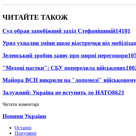
ЧИТАЙТЕ ТАКОЖ
Суд обрав запобіжний захід Стефанішиній
14101
Уряд ухвалив зміни щодо відстрочки від мобілізац
Зеленський зробив заяву про мирні переговори
10
"Медові пастки": СБУ попередила військових
100
Майора ВСП викрили на "допомозі" військовому
Залужний: Україна не вступить до НАТО
8623
Читати коментарі
Новини України
Останні
Популярні