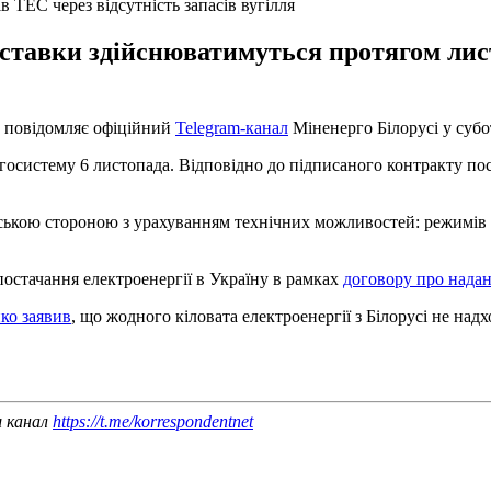
в ТЕС через відсутність запасів вугілля
оставки здійснюватимуться протягом лис
це повідомляє офіційний
Telegram-канал
Міненерго Білорусі у субот
ргосистему 6 листопада. Відповідно до підписаного контракту по
руською стороною з урахуванням технічних можливостей: режимів
постачання електроенергії в Україну в рамках
договору про надан
ко заявив
, що жодного кіловата електроенергії з Білорусі не над
ш канал
https://t.me/korrespondentnet