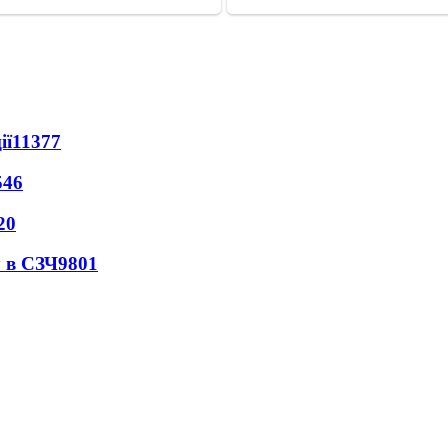
ії
11377
546
20
 в СЗЧ
9801