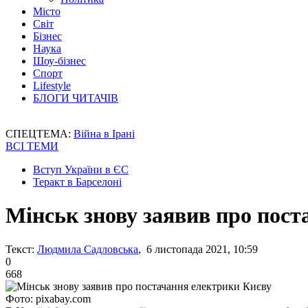
Місто
Світ
Бізнес
Наука
Шоу-бізнес
Спорт
Lifestyle
БЛОГИ ЧИТАЧІВ
СПЕЦТЕМА:
Війна в Ірані
ВСІ ТЕМИ
Вступ України в ЄС
Теракт в Барселоні
Мінськ знову заявив про пос
Текст:
Людмила Садловська
, 6 листопада 2021, 10:59
0
668
Фото: pixabay.com