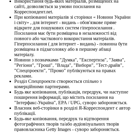
Використання будь-яких матеріалів, розміщених на
сайті, дозволяється за умови посилання на
Корреспондент.net.
При копіюванні матеріалів зі сторінки « Новини України
і світу» , для інтернет - видань - обов'язкове пряме
відкрите для пошукових систем гіперпосилання .
Посилання має бути розміщена в незалежності від
повного або часткового використання матеріалів.
Гіперпосилання ( для інтернет - видань) - повинна бути
розміщена в підзаголовку або в першому абзаці
матеріалу.
Новини з позначками "Думка", "Експертиза", "Заява",
"Регіони", "Гроші", "Влада", "Вибори", "Тест-драйв",
"Спецпроекти", "Промо" публікуються на правах
реклами.
Розділ Спецпроекти створюється спільно з
комерційними партнерами.
Будь яке копіювання, публікація, передрук, чи наступне
поширення інформації, що містить посилання на
"Інтерфакс-Україна", EPA / UPG, суворо забороняється.
Власник веб-сторінки в розділі Я-Корреспондент є автор
публікації.
Будь-яке копіювання, передрук та відтворення
фотографічних творів та/або аудіовізуальних творів
правовласника Getty Images - суворо забороняється.