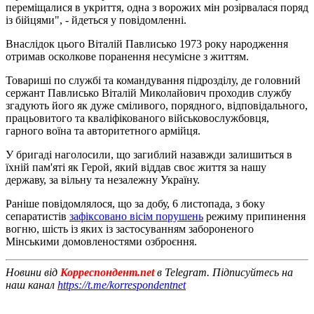
переміщалися в укриття, одна з ворожих мін розірвалася поряд
із бійцями", - йдеться у повідомленні.
Внаслідок цього Віталій Павлисько 1973 року народження
отримав осколкове поранення несумісне з життям.
Товариші по службі та командування підрозділу, де головний
сержант Павлисько Віталій Миколайович проходив службу
згадують його як дуже сміливого, порядного, відповідального,
працьовитого та кваліфікованого військовослужбовця,
гарного воїна та авторитетного армійця.
У бригаді наголосили, що загиблий назавжди залишиться в
їхній пам'яті як Герой, який віддав своє життя за нашу
державу, за вільну та незалежну Україну.
Раніше повідомлялося, що за добу, 6 листопада, з боку
сепаратистів
зафіксовано вісім порушень
режиму припинення
вогню, шість із яких із застосуванням забороненого
Мінськими домовленостями озброєння.
Новини від
Корреспондент.net
в Telegram. Підписуйтесь на
наш канал
https://t.me/korrespondentnet