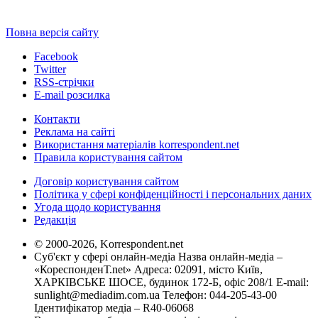
Повна версія сайту
Facebook
Twitter
RSS-стрічки
E-mail розсилка
Контакти
Реклама на сайті
Використання матеріалів korrespondent.net
Правила користування сайтом
Договір користування сайтом
Політика у сфері конфіденційності і персональних даних
Угода щодо користування
Редакція
© 2000-2026, Korrespondent.net
Суб'єкт у сфері онлайн-медіа Назва онлайн-медіа –
«КореспонденТ.net» Адреса: 02091, місто Київ,
ХАРКІВСЬКЕ ШОСЕ, будинок 172-Б, офіс 208/1 E-mail:
sunlight@mediadim.com.ua
Телефон: 044-205-43-00
Ідентифікатор медіа – R40-06068