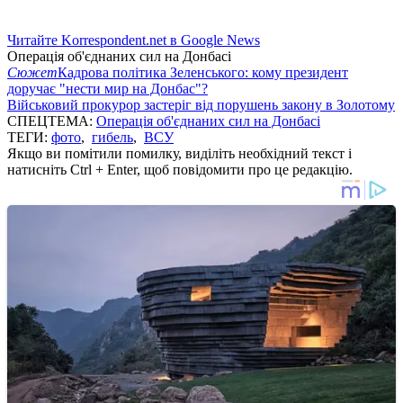
Читайте Korrespondent.net в Google News
Операція об'єднаних сил на Донбасі
Сюжет
Кадрова політика Зеленського: кому президент
доручає "нести мир на Донбас"?
Військовий прокурор застеріг від порушень закону в Золотому
СПЕЦТЕМА:
Операція об'єднаних сил на Донбасі
ТЕГИ:
фото
,
гибель
,
ВСУ
Якщо ви помітили помилку, виділіть необхідний текст і
натисніть Ctrl + Enter, щоб повідомити про це редакцію.