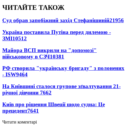
ЧИТАЙТЕ ТАКОЖ
Суд обрав запобіжний захід Стефанішиній
21956
Україна поставила Путіна перед дилемою -
ЗМІ
10512
Майора ВСП викрили на "допомозі"
військовому в СЗЧ
10381
РФ створила "українську бригаду" з полонених
- ISW
9464
На Київщині сталося групове зґвалтування 21-
річної дівчини
7662
Київ про рішення Швеції щодо судна: Це
прецедент
7641
Читати коментарі