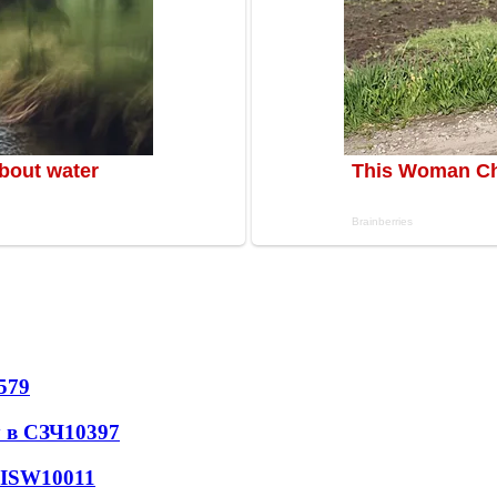
579
 в СЗЧ
10397
 ISW
10011