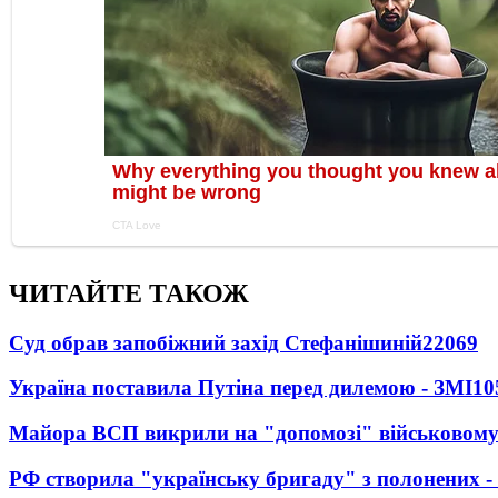
ЧИТАЙТЕ ТАКОЖ
Суд обрав запобіжний захід Стефанішиній
22069
Україна поставила Путіна перед дилемою - ЗМІ
10
Майора ВСП викрили на "допомозі" військовому
РФ створила "українську бригаду" з полонених -