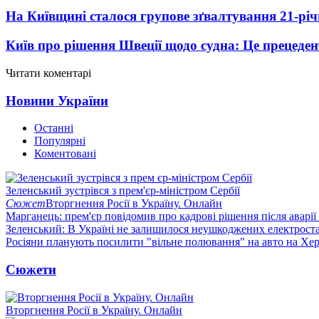
На Київщині сталося групове зґвалтування 21-річ
Київ про рішення Швеції щодо судна: Це прецеден
Читати коментарі
Новини України
Останні
Популярні
Коментовані
Зеленський зустрівся з прем'єр-міністром Сербії
Сюжет
Вторгнення Росії в Україну. Онлайн
Марганець: прем'єр повідомив про кадрові рішення після аварії
Зеленський: В Україні не залишилося неушкоджених електрост
Росіяни планують посилити "вільне полювання" на авто на Хе
Сюжети
Вторгнення Росії в Україну. Онлайн