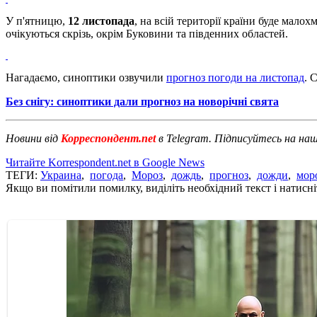
У п'ятницю,
12 листопада
, на всій території країни буде малох
очікуються скрізь, окрім Буковини та південних областей.
Нагадаємо, синоптики озвучили
прогноз погоди на листопад
. 
Без снігу: синоптики дали прогноз на новорічні свята
Новини від
Корреспондент.net
в Telegram. Підписуйтесь на на
Читайте Korrespondent.net в Google News
ТЕГИ:
Украина
,
погода
,
Мороз
,
дождь
,
прогноз
,
дожди
,
мор
Якщо ви помітили помилку, виділіть необхідний текст і натисніт