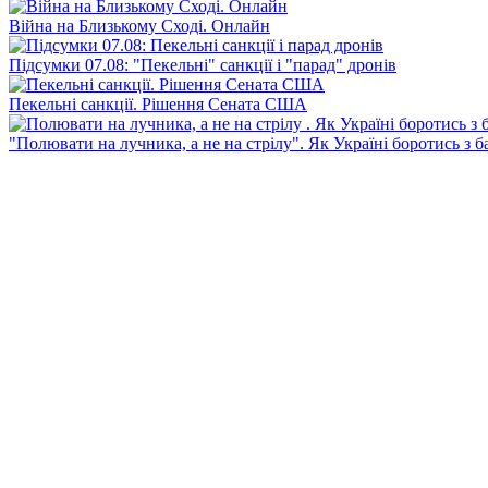
Війна на Близькому Сході. Онлайн
Підсумки 07.08: "Пекельні" санкції і "парад" дронів
Пекельні санкції. Рішення Сената США
"Полювати на лучника, а не на стрілу". Як Україні боротись з 