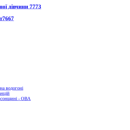
ної дівчини
7773
т
7667
 на водогоні
анцій
рсонщині - ОВА