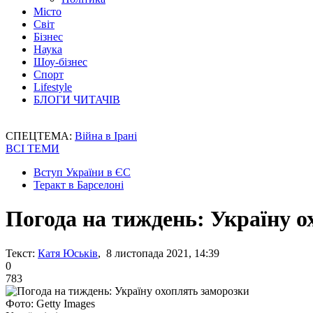
Місто
Світ
Бізнес
Наука
Шоу-бізнес
Спорт
Lifestyle
БЛОГИ ЧИТАЧІВ
СПЕЦТЕМА:
Війна в Ірані
ВСІ ТЕМИ
Вступ України в ЄС
Теракт в Барселоні
Погода на тиждень: Україну о
Текст:
Катя Юськів
, 8 листопада 2021, 14:39
0
783
Фото: Getty Images