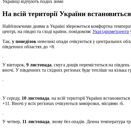
Українці відчують подих зими
На всій території України встановиться 
Найближчими днями в Україні збережеться комфортна температу
центрі, на півдні та сході країни, повідомляє
Укргідрометцентр
Так,
у понеділок
невеликі опади очікуються у центральних обл
південних областях до +8.
У вівторок,
9 листопада
, смуга дощів переміститься на південь
вночі. У південних та східних регіонах буде тепліше на кілька г
У середу,
10 листопада
, на всій території України встановитьс
+11. Вночі у всіх регіонах очікуються заморозки, місцями -6.
У четвер,
11 листопада
, знову без опадів. Денна температура т