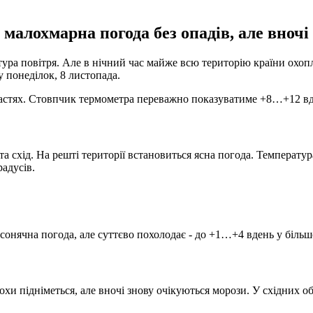
малохмарна погода без опадів, але вночі
ра повітря. Але в нічний час майже всю територію країни охопл
у понеділок, 8 листопада.
астях. Стовпчик термометра переважно показуватиме +8…+12 вден
 та схід. На решті території встановиться ясна погода. Температур
радусів.
я сонячна погода, але суттєво похолодає - до +1…+4 вдень у більш
рохи підніметься, але вночі знову очікуються морози. У східних 