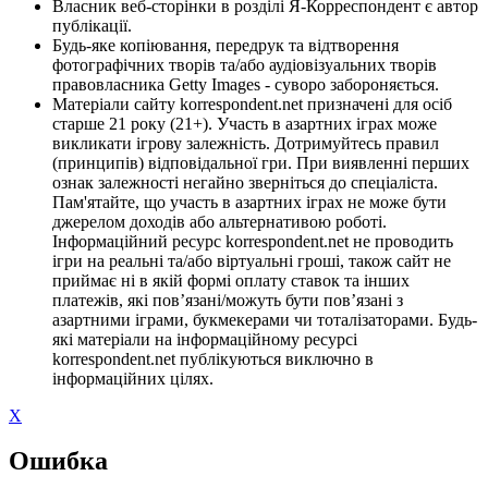
Власник веб-сторінки в розділі Я-Корреспондент є автор
публікації.
Будь-яке копіювання, передрук та відтворення
фотографічних творів та/або аудіовізуальних творів
правовласника Getty Images - суворо забороняється.
Матеріали сайту korrespondent.net призначені для осіб
старше 21 року (21+). Участь в азартних іграх може
викликати ігрову залежність. Дотримуйтесь правил
(принципів) відповідальної гри. При виявленні перших
ознак залежності негайно зверніться до спеціаліста.
Пам'ятайте, що участь в азартних іграх не може бути
джерелом доходів або альтернативою роботі.
Інформаційний ресурс korrespondent.net не проводить
ігри на реальні та/або віртуальні гроші, також сайт не
приймає ні в якій формі оплату ставок та інших
платежів, які пов’язані/можуть бути пов’язані з
азартними іграми, букмекерами чи тоталізаторами. Будь-
які матеріали на інформаційному ресурсі
korrespondent.net публікуються виключно в
інформаційних цілях.
X
Ошибка