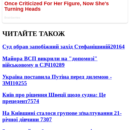
ЧИТАЙТЕ ТАКОЖ
Суд обрав запобіжний захід Стефанішиній
20164
Майора ВСП викрили на "допомозі"
військовому в СЗЧ
10289
Україна поставила Путіна перед дилемою -
ЗМІ
10255
Київ про рішення Швеції щодо судна: Це
прецедент
7574
На Київщині сталося групове зґвалтування 21-
річної дівчини
7307