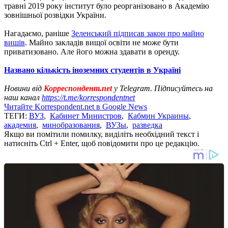
травні 2019 року інститут було реорганізовано в Академію
зовнішньої розвідки України.
Нагадаємо, раніше
Зеленський підписав закон про майно
вишів
. Майно закладів вищої освіти не може бути
приватизовано. Але його можна здавати в оренду.
Названо кількість іноземних студентів в Україні
Новини від
Корреспондент.net
у Telegram. Підписуйтесь на
наш канал
https://t.me/korrespondentnet
Читайте Korrespondent.net в Google News
ТЕГИ:
ВУЗ
,
Кабинет Министров
,
Кабмин Украины
,
академия
,
минобразования
,
ВУЗы
,
разведка
Якщо ви помітили помилку, виділіть необхідний текст і
натисніть Ctrl + Enter, щоб повідомити про це редакцію.