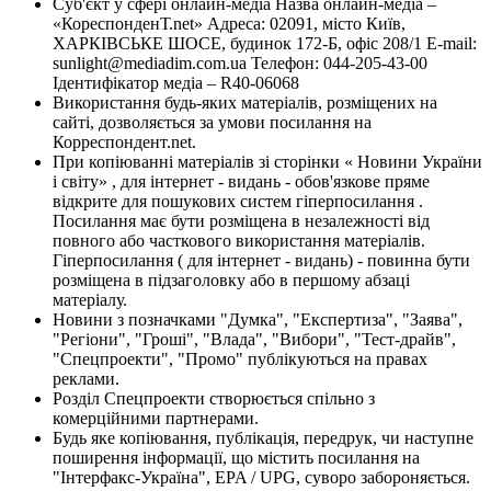
Суб'єкт у сфері онлайн-медіа Назва онлайн-медіа –
«КореспонденТ.net» Адреса: 02091, місто Київ,
ХАРКІВСЬКЕ ШОСЕ, будинок 172-Б, офіс 208/1 E-mail:
sunlight@mediadim.com.ua
Телефон: 044-205-43-00
Ідентифікатор медіа – R40-06068
Використання будь-яких матеріалів, розміщених на
сайті, дозволяється за умови посилання на
Корреспондент.net.
При копіюванні матеріалів зі сторінки « Новини України
і світу» , для інтернет - видань - обов'язкове пряме
відкрите для пошукових систем гіперпосилання .
Посилання має бути розміщена в незалежності від
повного або часткового використання матеріалів.
Гіперпосилання ( для інтернет - видань) - повинна бути
розміщена в підзаголовку або в першому абзаці
матеріалу.
Новини з позначками "Думка", "Експертиза", "Заява",
"Регіони", "Гроші", "Влада", "Вибори", "Тест-драйв",
"Спецпроекти", "Промо" публікуються на правах
реклами.
Розділ Спецпроекти створюється спільно з
комерційними партнерами.
Будь яке копіювання, публікація, передрук, чи наступне
поширення інформації, що містить посилання на
"Інтерфакс-Україна", EPA / UPG, суворо забороняється.