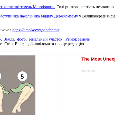
 захопленні земель Міноборони
. Тоді ринкова вартість незаконно
аступника начальника відділу Держкомзему
у Великоберезнянсько
ш канал
https://t.me/korrespondentnet
У
,
Земля
,
фото
,
земельный участок
,
Рынок земель
ь Ctrl + Enter, щоб повідомити про це редакцію.