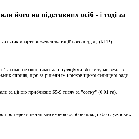
и його на підставних осіб - і тоді за
 начальник квартирно-експлуатаційного відділу (КЕВ)
и. Такими незаконними маніпуляціями він вилучав землі з
иновник сприяв, щоб за рішенням Брюховицької селищної ради
ли за ціною приблизно $5-9 тисяч за "сотку" (0,01 га).
тею про перевищення військовою особою влади або службових