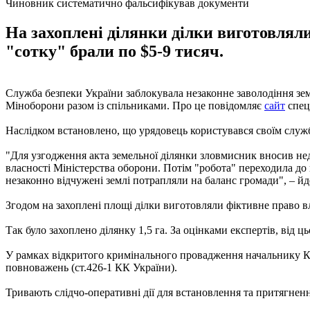
Чиновник систематично фальсифікував документи
На захоплені ділянки ділки виготовляли 
"сотку" брали по $5-9 тисяч.
Служба безпеки України заблокувала незаконне заволодіння зем
Міноборони разом із спільниками. Про це повідомляє
сайт
спец
Наслідком встановлено, що урядовець користувався своїм слу
"Для узгодження акта земельної ділянки зловмисник вносив нед
власності Міністерства оборони. Потім "робота" переходила до 
незаконно відчужені землі потрапляли на баланс громади", – йд
Згодом на захоплені площі ділки виготовляли фіктивне право вла
Так було захоплено ділянку 1,5 га. За оцінками експертів, від ц
У рамках відкритого кримінального провадження начальнику КЕ
повноважень (ст.426-1 КК України).
Тривають слідчо-оперативні дії для встановлення та притягненн