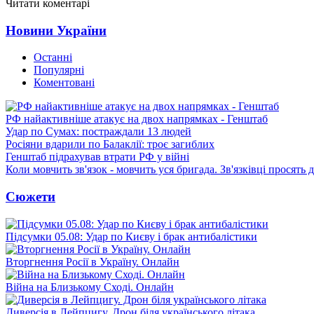
Читати коментарі
Новини України
Останні
Популярні
Коментовані
РФ найактивніше атакує на двох напрямках - Генштаб
Удар по Сумах: постраждали 13 людей
Росіяни вдарили по Балаклії: троє загиблих
Генштаб підрахував втрати РФ у війні
Коли мовчить зв'язок - мовчить уся бригада. Зв'язківці просять
Сюжети
Підсумки 05.08: Удар по Києву і брак антибалістики
Вторгнення Росії в Україну. Онлайн
Війна на Близькому Сході. Онлайн
Диверсія в Лейпцигу. Дрон біля українського літака