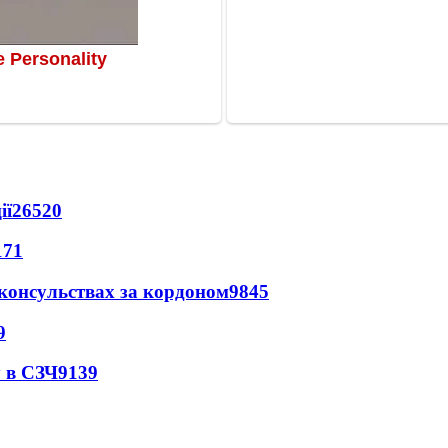
ії
26520
171
 консульствах за кордоном
9845
9
 в СЗЧ
9139