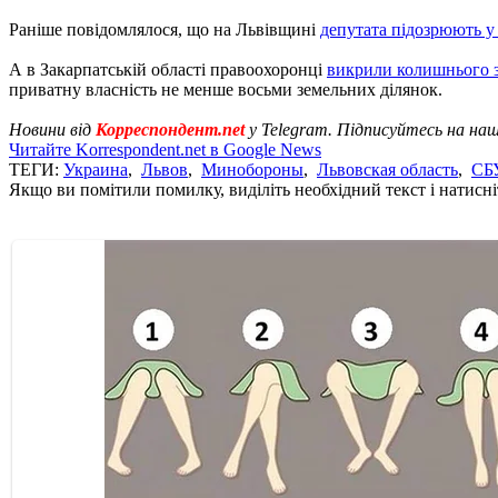
Раніше повідомлялося, що на Львівщині
депутата підозрюють у
А в Закарпатській області правоохоронці
викрили колишнього з
приватну власність не менше восьми земельних ділянок.
Новини від
Корреспондент.net
у Telegram. Підписуйтесь на на
Читайте Korrespondent.net в Google News
ТЕГИ:
Украина
,
Львов
,
Минобороны
,
Львовская область
,
СБ
Якщо ви помітили помилку, виділіть необхідний текст і натисніт