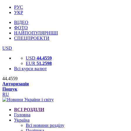
РУС
УКР
ВІДЕО
ФОТО
НАЙПОПУЛЯРНІШІ
СПЕЦПРОЕКТИ
USD
USD
44.4559
EUR
51.2598
Всі курси валют
44.4559
Авторизація
Пошук
RU
ВСІ РОЗДІЛИ
Головна
Україна
Всі новини розділу
Політика