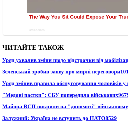
ЧИТАЙТЕ ТАКОЖ
Уряд ухвалив зміни щодо відстрочки від мобілізац
Зеленський зробив заяву про мирні переговори
10
Уряд змінив правила обслуговування чоловіків у
"Медові пастки": СБУ попередила військових
967
Майора ВСП викрили на "допомозі" військовому
Залужний: Україна не вступить до НАТО
8529