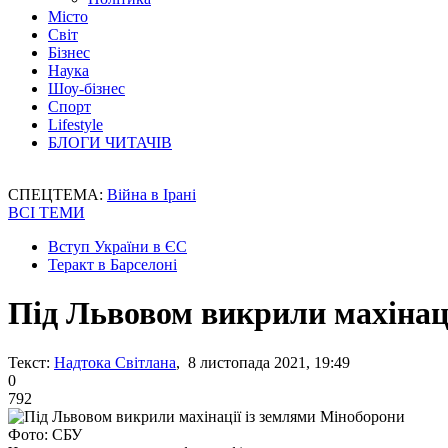
Місто
Світ
Бізнес
Наука
Шоу-бізнес
Спорт
Lifestyle
БЛОГИ ЧИТАЧІВ
СПЕЦТЕМА:
Війна в Ірані
ВСІ ТЕМИ
Вступ України в ЄС
Теракт в Барселоні
Під Львовом викрили махінац
Текст:
Надтока Світлана
, 8 листопада 2021, 19:49
0
792
Фото: СБУ