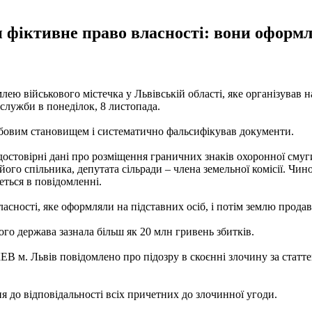
фіктивне право власності: вони оформлял
лею військового містечка у Львівській області, яке організував
служби в понеділок, 8 листопада.
жбовим становищем і систематично фальсифікував документи.
остовірні дані про розміщення граничних знаків охоронної смуг
його спільника, депутата сільради – члена земельної комісії. Ч
еться в повідомленні.
сності, яке оформляли на підставних осіб, і потім землю продава
ього держава зазнала більш як 20 млн гривень збитків.
В м. Львів повідомлено про підозру в скоєнні злочину за стат
я до відповідальності всіх причетних до злочинної угоди.