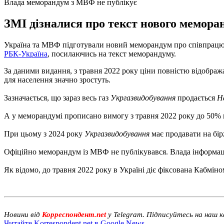
Влада меморандум з МВФ не публікує
ЗМІ дізналися про текст нового мемора
Україна та МВФ підготували новий меморандум про співпрацю, у 
РБК-Україна
, посилаючись на текст меморандуму.
За даними видання, з травня 2022 року ціни повністю відображ
для населення значно зростуть.
Зазначається, що зараз весь газ
Укргазвидобування
продається
Н
А у меморандумі прописано вимогу з травня 2022 року до 50% га
При цьому з 2024 року
Укргазвидобування
має продавати на бір
Офіційно меморандум із МВФ не публікувався. Влада інформац
Як відомо, до травня 2022 року в Україні діє фіксована Кабміно
Новини від
Корреспондент.net
у Telegram. Підписуйтесь на наш 
Читайте Korrespondent.net в Google News