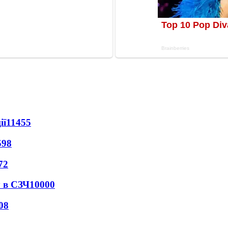
ії
11455
598
72
 в СЗЧ
10000
08