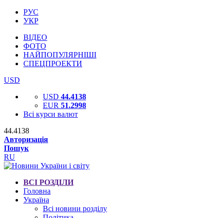
РУС
УКР
ВІДЕО
ФОТО
НАЙПОПУЛЯРНІШІ
СПЕЦПРОЕКТИ
USD
USD
44.4138
EUR
51.2998
Всі курси валют
44.4138
Авторизація
Пошук
RU
ВСІ РОЗДІЛИ
Головна
Україна
Всі новини розділу
Політика