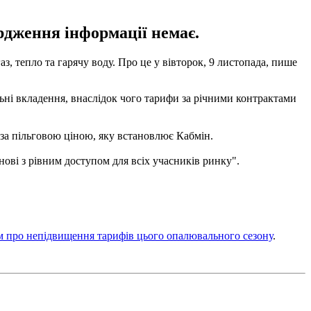
рдження інформації немає.
, тепло та гарячу воду. Про це у вівторок, 9 листопада, пише
ьні вкладення, внаслідок чого тарифи за річними контрактами
 за пільговою ціною, яку встановлює Кабмін.
ові з рівним доступом для всіх учасників ринку".
 про непідвищення тарифів цього опалювального сезону
.