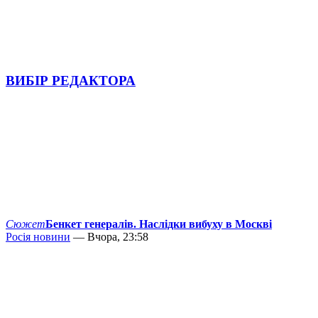
ВИБІР РЕДАКТОРА
Сюжет
Бенкет генералів. Наслідки вибуху в Москві
Росія новини
— Вчора, 23:58