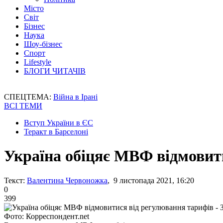
Місто
Світ
Бізнес
Наука
Шоу-бізнес
Спорт
Lifestyle
БЛОГИ ЧИТАЧІВ
СПЕЦТЕМА:
Війна в Ірані
ВСІ ТЕМИ
Вступ України в ЄС
Теракт в Барселоні
Україна обіцяє МВФ відмовит
Текст:
Валентина Червоножка
, 9 листопада 2021, 16:20
0
399
Фото: Корреспондент.net