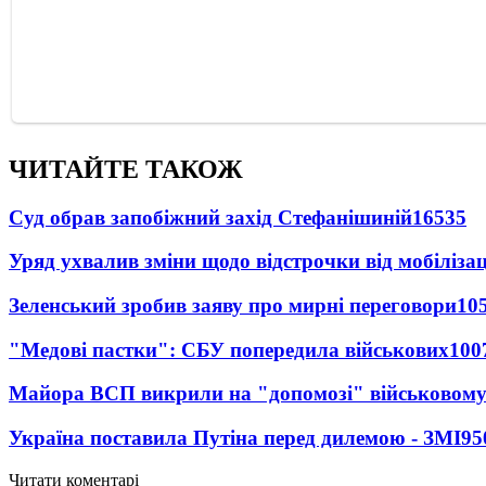
ЧИТАЙТЕ ТАКОЖ
Суд обрав запобіжний захід Стефанішиній
16535
Уряд ухвалив зміни щодо відстрочки від мобілізац
Зеленський зробив заяву про мирні переговори
10
"Медові пастки": СБУ попередила військових
100
Майора ВСП викрили на "допомозі" військовому
Україна поставила Путіна перед дилемою - ЗМІ
95
Читати коментарі