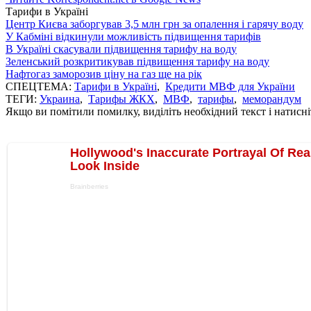
Тарифи в Україні
Центр Києва заборгував 3,5 млн грн за опалення і гарячу воду
У Кабміні відкинули можливість підвищення тарифів
В Україні скасували підвищення тарифу на воду
Зеленський розкритикував підвищення тарифу на воду
Нафтогаз заморозив ціну на газ ще на рік
СПЕЦТЕМА:
Тарифи в Україні
,
Кредити МВФ для України
ТЕГИ:
Украина
,
Тарифы ЖКХ
,
МВФ
,
тарифы
,
меморандум
Якщо ви помітили помилку, виділіть необхідний текст і натисніт