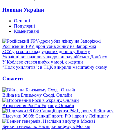
Новини України
Останні
Популярні
Коментовані
Російський FPV-дрон убив жінку на Запоріжжі
ЗСУ уразили склад ударних дронів у Криму
Українці визначилися щодо виводу військ з Донбасу
У Коблево стався вибух у морі, є жертви
"Полк ухилянтів": в ТЦК викрили масштабну схему
Сюжети
Війна на Близькому Сході. Онлайн
Вторгнення Росії в Україну. Онлайн
Підсумки 06.08: Санкції проти РФ і дрон у Лейпцигу
Бенкет генералів. Наслідки вибуху в Москві