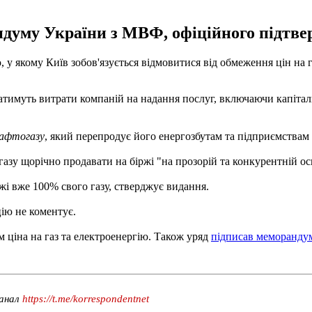
ндуму України з МВФ, офіційного підтве
якому Київ зобов'язується відмовитися від обмеження цін на газ
атимуть витрати компаній на надання послуг, включаючи капітал
афтогазу
, який перепродує його енергозбутам та підприємствам
зу щорічно продавати на біржі "на прозорій та конкурентній осн
жі вже 100% свого газу, стверджує видання.
ію не коментує.
м ціна на газ та електроенергію. Також уряд
підписав меморандум
канал
https://t.me/korrespondentnet