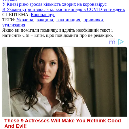
У Києві різко зросла кількість хворих на коронавірус
В Україні утричі зросла кількість випадків COVID за тиждень
СПЕЦТЕМА:
Коронавірус
ТЕГИ:
Украина
,
вакцина
,
вакцинация
,
прививки
,
утилизация
Якщо ви помітили помилку, виділіть необхідний текст і
натисніть Ctrl + Enter, щоб повідомити про це редакцію.