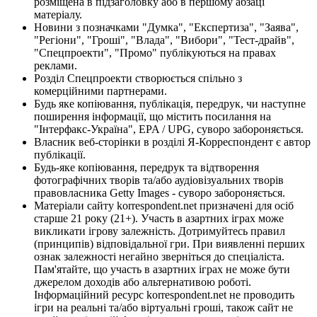
розміщена в підзаголовку або в першому абзаці
матеріалу.
Новини з позначками "Думка", "Експертиза", "Заява",
"Регіони", "Гроші", "Влада", "Вибори", "Тест-драйв",
"Спецпроекти", "Промо" публікуються на правах
реклами.
Розділ Спецпроекти створюється спільно з
комерційними партнерами.
Будь яке копіювання, публікація, передрук, чи наступне
поширення інформації, що містить посилання на
"Інтерфакс-Україна", EPA / UPG, суворо забороняється.
Власник веб-сторінки в розділі Я-Корреспондент є автор
публікації.
Будь-яке копіювання, передрук та відтворення
фотографічних творів та/або аудіовізуальних творів
правовласника Getty Images - суворо забороняється.
Матеріали сайту korrespondent.net призначені для осіб
старше 21 року (21+). Участь в азартних іграх може
викликати ігрову залежність. Дотримуйтесь правил
(принципів) відповідальної гри. При виявленні перших
ознак залежності негайно зверніться до спеціаліста.
Пам'ятайте, що участь в азартних іграх не може бути
джерелом доходів або альтернативою роботі.
Інформаційний ресурс korrespondent.net не проводить
ігри на реальні та/або віртуальні гроші, також сайт не