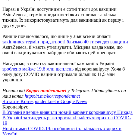
Наразі в Україні доступними є сотні тисяч доз вакцини
AstraZeneca, термін придатності яких спливає за кілька
тижнів. Їх використовуватимуть для вакцинації як першу і
другу дози.
Раніше повідомлялося, що лише у Львівській області
закінчився термін придатності близько 40 тисяч доз вакцини
AstraZeneca, її мають утилізувати. Місцева влада каже, що
охочі вакцинуватися найрідше обирають цей препарат.
Нагадаємо, з початку вакцинальної кампанії в Україні
зроблено майже 19,6 млн щеплень
від коронавірусу. Хоча б
одну дозу COVID-вацини отримали більш як 11,5 млн
українців.
Новини від
Корреспондент.net
у Telegram. Підписуйтесь на
наш канал
https://t.me/korrespondentnet
Читайте Korrespondent.net в Google News
Коронавірус
В Україні вперше виявили новий варіант коронавірусу Цикада
В Україні за тиждень різко зросла кількість хворих на COVID-
19
Нові штами COVID-19: особливості та кількість хворих в
Україні