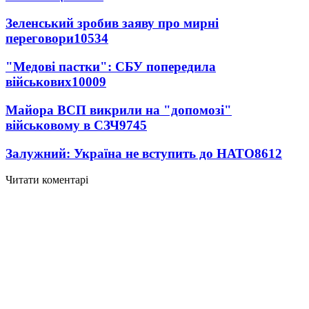
Зеленський зробив заяву про мирні
переговори
10534
"Медові пастки": СБУ попередила
військових
10009
Майора ВСП викрили на "допомозі"
військовому в СЗЧ
9745
Залужний: Україна не вступить до НАТО
8612
Читати коментарі