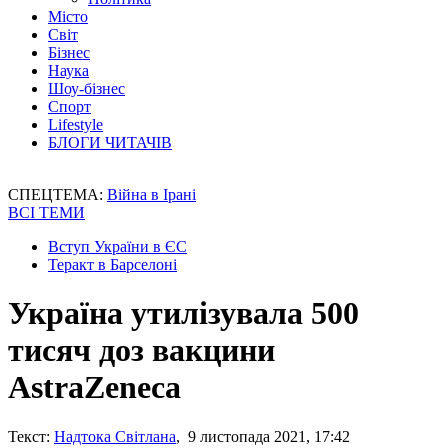
Місто
Світ
Бізнес
Наука
Шоу-бізнес
Спорт
Lifestyle
БЛОГИ ЧИТАЧІВ
СПЕЦТЕМА:
Війна в Ірані
ВСІ ТЕМИ
Вступ України в ЄС
Теракт в Барселоні
Україна утилізувала 500
тисяч доз вакцини
AstraZeneca
Текст:
Надтока Світлана
, 9 листопада 2021, 17:42