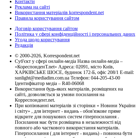
Контакти
Реклама на сайті
Використання матеріалів korrespondent.net
Правила користування сайтом
Договір користування сайтом
Політика у сфері конфіденційності і персональних даних
Угода щодо користування
Редакція
© 2000-2026, Korrespondent.net
Суб'єкт у сфері онлайн-медіа Назва онлайн-медіа –
«КореспонденТ.net» Адреса: 02091, місто Київ,
ХАРКІВСЬКЕ ШОСЕ, будинок 172-Б, офіс 208/1 E-mail:
sunlight@mediadim.com.ua
Телефон: 044-205-43-00
Ідентифікатор медіа – R40-06068
Використання будь-яких матеріалів, розміщених на
сайті, дозволяється за умови посилання на
Корреспондент.net.
При копіюванні матеріалів зі сторінки « Новини України
і світу» , для інтернет - видань - обов'язкове пряме
відкрите для пошукових систем гіперпосилання .
Посилання має бути розміщена в незалежності від
повного або часткового використання матеріалів.
Гіперпосилання ( для інтернет - видань) - повинна бути