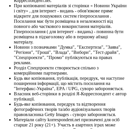
Корреспондент.net.
При копіюванні матеріалів зі сторінки « Новини України
і світу» , для інтернет - видань - обов'язкове пряме
відкрите для пошукових систем гіперпосилання .
Посилання має бути розміщена в незалежності від
повного або часткового використання матеріалів.
Гіперпосилання ( для інтернет - видань) - повинна бути
розміщена в підзаголовку або в першому абзаці
матеріалу.
Новини з позначками "Думка", "Експертиза", "Заява",
"Регіони", "Гроші", "Влада", "Вибори", "Тест-драйв",
"Спецпроекти", "Промо" публікуються на правах
реклами.
Розділ Спецпроекти створюється спільно з
комерційними партнерами.
Будь яке копіювання, публікація, передрук, чи наступне
поширення інформації, що містить посилання на
"Інтерфакс-Україна", EPA / UPG, суворо забороняється.
Власник веб-сторінки в розділі Я-Корреспондент є автор
публікації.
Будь-яке копіювання, передрук та відтворення
фотографічних творів та/або аудіовізуальних творів
правовласника Getty Images - суворо забороняється.
Матеріали сайту korrespondent.net призначені для осіб
старше 21 року (21+). Участь в азартних іграх може