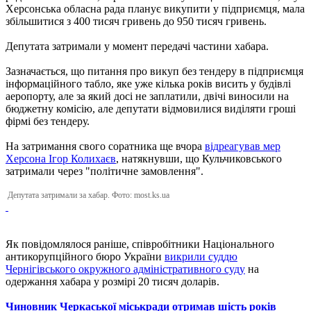
Херсонська обласна рада планує викупити у підприємця, мала
збільшитися з 400 тисяч гривень до 950 тисяч гривень.
Депутата затримали у момент передачі частини хабара.
Зазначається, що питання про викуп без тендеру в підприємця
інформаційного табло, яке уже кілька років висить у будівлі
аеропорту, але за який досі не заплатили, двічі виносили на
бюджетну комісію, але депутати відмовилися виділяти гроші
фірмі без тендеру.
На затримання свого соратника ще вчора
відреагував мер
Херсона Ігор Колихаєв
, натякнувши, що Кульчиковського
затримали через "політичне замовлення".
Депутата затримали за хабар. Фото: most.ks.ua
Як повідомлялося раніше, співробітники Національного
антикорупційного бюро України
викрили суддю
Чернігівського окружного адміністративного суду
на
одержання хабара у розмірі 20 тисяч доларів.
Чиновник Черкаської міськради отримав шість років