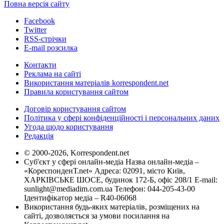
Повна версія сайту
Facebook
Twitter
RSS-стрічки
E-mail розсилка
Контакти
Реклама на сайті
Використання матеріалів korrespondent.net
Правила користування сайтом
Договір користування сайтом
Політика у сфері конфіденційності і персональних даних
Угода щодо користування
Редакція
© 2000-2026, Korrespondent.net
Суб'єкт у сфері онлайн-медіа Назва онлайн-медіа –
«КореспонденТ.net» Адреса: 02091, місто Київ,
ХАРКІВСЬКЕ ШОСЕ, будинок 172-Б, офіс 208/1 E-mail:
sunlight@mediadim.com.ua
Телефон: 044-205-43-00
Ідентифікатор медіа – R40-06068
Використання будь-яких матеріалів, розміщених на
сайті, дозволяється за умови посилання на