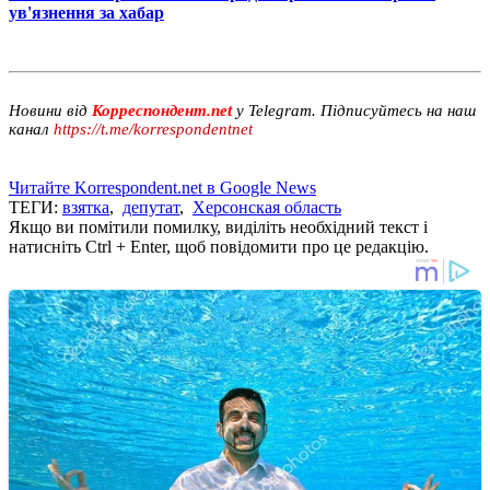
ув'язнення за хабар
Новини від
Корреспондент.net
у Telegram. Підписуйтесь на наш
канал
https://t.me/korrespondentnet
Читайте Korrespondent.net в Google News
ТЕГИ:
взятка
,
депутат
,
Херсонская область
Якщо ви помітили помилку, виділіть необхідний текст і
натисніть Ctrl + Enter, щоб повідомити про це редакцію.