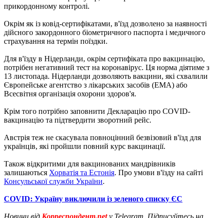
прикордонному контролі.
Окрім як із ковід-сертифікатами, в'їзд дозволено за наявності
дійсного закордонного біометричного паспорта і медичного
страхування на термін поїздки.
Для в'їзду в Нідерланди, окрім сертифіката про вакцинацію,
потрібен негативний тест на коронавірус. Ця норма діятиме з
13 листопада. Нідерланди дозволяють вакцини, які схвалили
Європейське агентство з лікарських засобів (EMA) або
Всесвітня організація охорони здоров'я.
Крім того потрібно заповнити Декларацію про COVID-
вакцинацію та підтвердити зворотний рейс.
Австрія теж не скасувала повноцінний безвізовий в'їзд для
українців, які пройшли повний курс вакцинації.
Також відкритими для вакцинованих мандрівників
залишаються
Хорватія та Естонія
. Про умови в'їзду на сайті
Консульської служби України
.
COVID: Україну виключили із зеленого списку ЄС
Новини від
Корреспондент.net
у Telegram. Підписуйтесь на