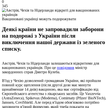
0
345
Вакциновані українці можуть подорожувати
Деякі країни не запровадили заборони
на подорожі з України після
виключення нашої держави із зеленого
списку.
Австрія, Чехія та Нідерланди залишаються відкритими для
вакцинованих українців. Про це
повідомив
міністр
закордонних справ Дмитро Кулеба.
В'їзд у Чехію дозволений громадянам України, які пройшли
повний курс щеплення (після другої дози має минути
щонайменше 14 днів) вакциною, яка має сертифікацію від
Європейського агентства з лікарських засобів. Це Vaxzevria
(AstraZeneca), Spikevax (Moderna), Comirnaty (Pfizer/ BioNTech),
Janssen, CoviShield. Але перед в'їздом обов'язково потрібно
заповнити в'їзний формуляр, який треба показати на