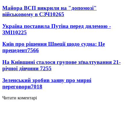
Майора ВСП викрили на "допомозі"
військовому в СЗЧ
10265
Україна поставила Путіна перед дилемою -
ЗМІ
10225
Київ про рішення Швеції щодо судна: Це
прецедент
7566
На Київщині сталося групове зґвалтування 21-
річної дівчини
7255
Зеленський зробив заяву про мирні
переговори
7018
Читати коментарі