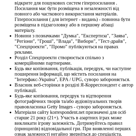
відкрите для пошукових систем гіперпосилання .
Посилання має бути розміщена в незалежності від
повного або часткового використання матеріалів.
Гіперпосилання ( для інтернет - видань) - повинна бути
розміщена в підзаголовку або в першому абзаці
матеріалу.
Новини з позначками "Думка", "Експертиза", "Заява",
"Регіони", "Гроші", "Влада", "Вибори", "Тест-драйв",
"Спецпроекти", "Промо" публікуються на правах
реклами.
Розділ Спецпроекти створюється спільно з
комерційними партнерами.
Будь яке копіювання, публікація, передрук, чи наступне
поширення інформації, що містить посилання на
"Інтерфакс-Україна", EPA / UPG, суворо забороняється.
Власник веб-сторінки в розділі Я-Корреспондент є автор
публікації.
Будь-яке копіювання, передрук та відтворення
фотографічних творів та/або аудіовізуальних творів
правовласника Getty Images - суворо забороняється.
Матеріали сайту korrespondent.net призначені для осіб
старше 21 року (21+). Участь в азартних іграх може
викликати ігрову залежність. Дотримуйтесь правил
(принципів) відповідальної гри. При виявленні перших
ознак залежності негайно зверніться до спеціаліста.