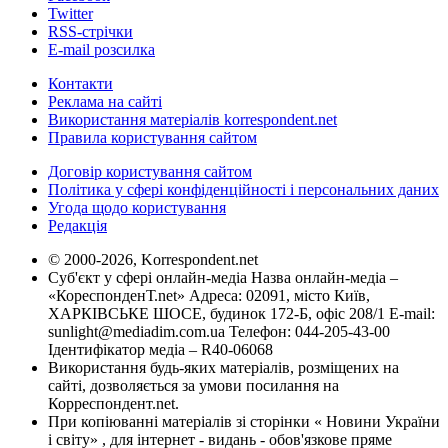
Twitter
RSS-стрічки
E-mail розсилка
Контакти
Реклама на сайті
Використання матеріалів korrespondent.net
Правила користування сайтом
Договір користування сайтом
Політика у сфері конфіденційності і персональних даних
Угода щодо користування
Редакція
© 2000-2026, Korrespondent.net
Суб'єкт у сфері онлайн-медіа Назва онлайн-медіа –
«КореспонденТ.net» Адреса: 02091, місто Київ,
ХАРКІВСЬКЕ ШОСЕ, будинок 172-Б, офіс 208/1 E-mail:
sunlight@mediadim.com.ua
Телефон: 044-205-43-00
Ідентифікатор медіа – R40-06068
Використання будь-яких матеріалів, розміщених на
сайті, дозволяється за умови посилання на
Корреспондент.net.
При копіюванні матеріалів зі сторінки « Новини України
і світу» , для інтернет - видань - обов'язкове пряме