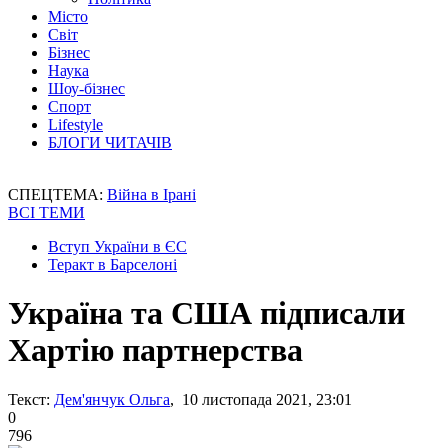
Місто
Світ
Бізнес
Наука
Шоу-бізнес
Спорт
Lifestyle
БЛОГИ ЧИТАЧІВ
СПЕЦТЕМА:
Війна в Ірані
ВСІ ТЕМИ
Вступ України в ЄС
Теракт в Барселоні
Україна та США підписали
Хартію партнерства
Текст:
Дем'янчук Ольга
, 10 листопада 2021, 23:01
0
796