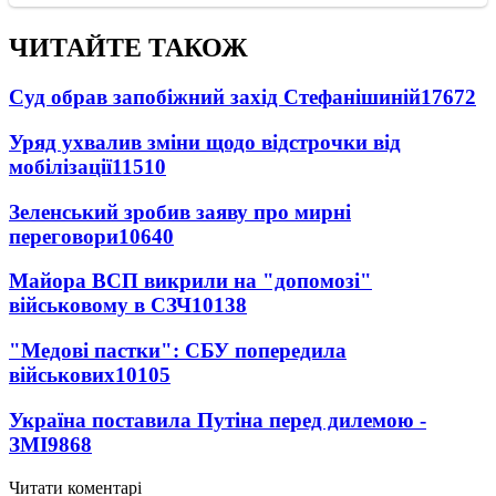
ЧИТАЙТЕ ТАКОЖ
Суд обрав запобіжний захід Стефанішиній
17672
Уряд ухвалив зміни щодо відстрочки від
мобілізації
11510
Зеленський зробив заяву про мирні
переговори
10640
Майора ВСП викрили на "допомозі"
військовому в СЗЧ
10138
"Медові пастки": СБУ попередила
військових
10105
Україна поставила Путіна перед дилемою -
ЗМІ
9868
Читати коментарі