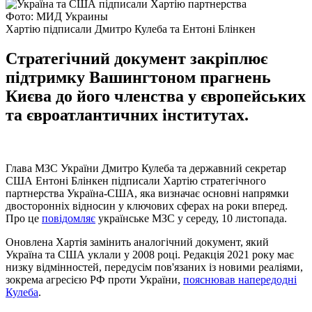
Фото: МИД Украины
Хартію підписали Дмитро Кулеба та Ентоні Блінкен
Стратегічний документ закріплює
підтримку Вашингтоном прагнень
Києва до його членства у європейських
та євроатлантичних інститутах.
Глава МЗС України Дмитро Кулеба та державний секретар
США Ентоні Блінкен підписали Хартію стратегічного
партнерства Україна-США, яка визначає основні напрямки
двосторонніх відносин у ключових сферах на роки вперед.
Про це
повідомляє
українське МЗС у середу, 10 листопада.
Оновлена ​​Хартія замінить аналогічний документ, який
Україна та США уклали у 2008 році. Редакція 2021 року має
низку відмінностей, передусім пов'язаних із новими реаліями,
зокрема агресією РФ проти України,
пояснював напередодні
Кулеба
.