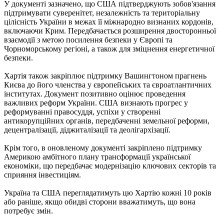
У документі зазначено, що США підтверджують зобов'язання
підтримувати суверенітет, незалежність та територіальну
цілісність України в межах її міжнародно визнаних кордонів,
включаючи Крим. Передбачається розширення двосторонньої
взаємодії з метою посилення безпеки у Європі та
Чорноморському регіоні, а також для зміцнення енергетичної
безпеки.
Хартія також закріплює підтримку Вашингтоном прагнень
Києва до його членства у європейських та євроатлантичних
інститутах. Документ позитивно оцінює проведення
важливих реформ України. США визнають прогрес у
реформуванні правосуддя, успіхи у створенні
антикорупційних органів, передбаченні земельної реформи,
децентралізації, діджиталізації та деолігархізації.
Крім того, в оновленому документі закріплено підтримку
Америкою амбітного плану трансформації української
економіки, що передбачає модернізацію ключових секторів та
сприяння інвестиціям.
Україна та США переглядатимуть цю Хартію кожні 10 років
або раніше, якщо обидві сторони вважатимуть, що вона
потребує змін.