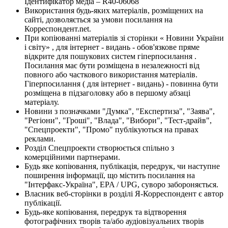
Ідентифікатор медіа – R40-06068
Використання будь-яких матеріалів, розміщених на
сайті, дозволяється за умови посилання на
Корреспондент.net.
При копіюванні матеріалів зі сторінки « Новини України
і світу» , для інтернет - видань - обов'язкове пряме
відкрите для пошукових систем гіперпосилання .
Посилання має бути розміщена в незалежності від
повного або часткового використання матеріалів.
Гіперпосилання ( для інтернет - видань) - повинна бути
розміщена в підзаголовку або в першому абзаці
матеріалу.
Новини з позначками "Думка", "Експертиза", "Заява",
"Регіони", "Гроші", "Влада", "Вибори", "Тест-драйв",
"Спецпроекти", "Промо" публікуються на правах
реклами.
Розділ Спецпроекти створюється спільно з
комерційними партнерами.
Будь яке копіювання, публікація, передрук, чи наступне
поширення інформації, що містить посилання на
"Інтерфакс-Україна", EPA / UPG, суворо забороняється.
Власник веб-сторінки в розділі Я-Корреспондент є автор
публікації.
Будь-яке копіювання, передрук та відтворення
фотографічних творів та/або аудіовізуальних творів