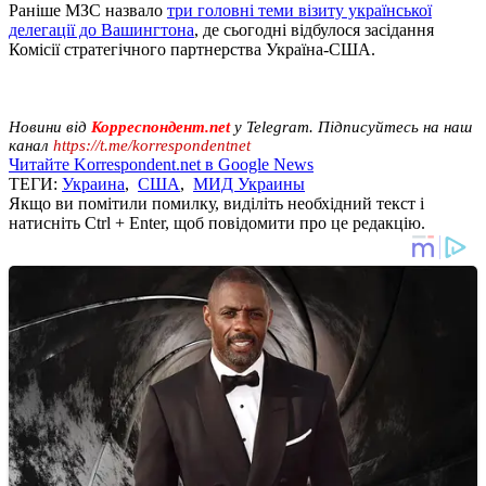
Раніше МЗС назвало
три головні теми візиту української
делегації до Вашингтона
, де сьогодні відбулося засідання
Комісії стратегічного партнерства Україна-США.
Новини від
Корреспондент.net
у Telegram. Підписуйтесь на наш
канал
https://t.me/korrespondentnet
Читайте Korrespondent.net в Google News
ТЕГИ:
Украина
,
США
,
МИД Украины
Якщо ви помітили помилку, виділіть необхідний текст і
натисніть Ctrl + Enter, щоб повідомити про це редакцію.