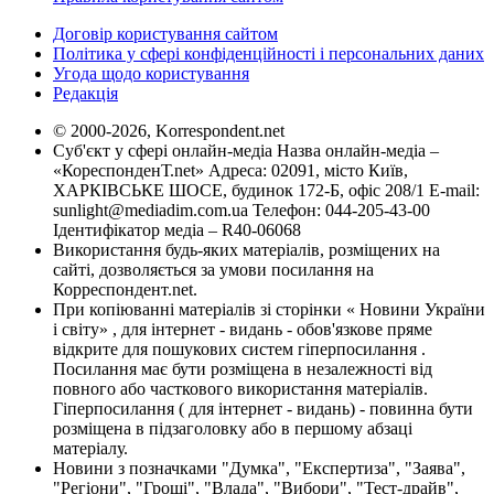
Договір користування сайтом
Політика у сфері конфіденційності і персональних даних
Угода щодо користування
Редакція
© 2000-2026, Korrespondent.net
Суб'єкт у сфері онлайн-медіа Назва онлайн-медіа –
«КореспонденТ.net» Адреса: 02091, місто Київ,
ХАРКІВСЬКЕ ШОСЕ, будинок 172-Б, офіс 208/1 E-mail:
sunlight@mediadim.com.ua
Телефон: 044-205-43-00
Ідентифікатор медіа – R40-06068
Використання будь-яких матеріалів, розміщених на
сайті, дозволяється за умови посилання на
Корреспондент.net.
При копіюванні матеріалів зі сторінки « Новини України
і світу» , для інтернет - видань - обов'язкове пряме
відкрите для пошукових систем гіперпосилання .
Посилання має бути розміщена в незалежності від
повного або часткового використання матеріалів.
Гіперпосилання ( для інтернет - видань) - повинна бути
розміщена в підзаголовку або в першому абзаці
матеріалу.
Новини з позначками "Думка", "Експертиза", "Заява",
"Регіони", "Гроші", "Влада", "Вибори", "Тест-драйв",