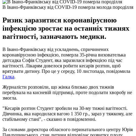
В Івано-Франківську від COVID-19 померла молода породілля
Ризик заразитися коронавірусною
інфекцією зростає на останніх тижнях
вагітності, зазначають медики.
В Івано-Франківську від ускладнень, спричинених
коронавірусною інфекцією, померла 35-річна вихователька
дитсадка Софія Студент, яка заразилася інфекцією під час
вагітності. Лікарям довелося робити кесарів розтин, щоб
врятувати дитину. Про це у середу, 10 листопада, повідомила
Галка
.
Журналісти розповіли, що жінка близько двох тижнів
перебувала на кисневій підтримці, проте подолати хворобу не
змогла.
"Кесарів розтин Студент зробили на 30-му тижні вагітності.
Дівчинка, яка народилася вагою 1 350 гр., зараз у тяжкому, але
стабільному стані", - сказано в повідомленні.
За словами директора обласного перинатального центру Юрія
Павлушинського, стан дитини відповідає розвитку плоду.