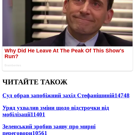
ЧИТАЙТЕ ТАКОЖ
Суд обрав запобіжний захід Стефанішиній
14748
Уряд ухвалив зміни щодо відстрочки від
мобілізації
11401
Зеленський зробив заяву про мирні
переговори
10561