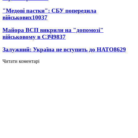
"Медові пастки": СБУ попередила
військових
10037
Майора ВСП викрили на "допомозі"
військовому в СЗЧ
9837
Залужний: Україна не вступить до НАТО
8629
Читати коментарі