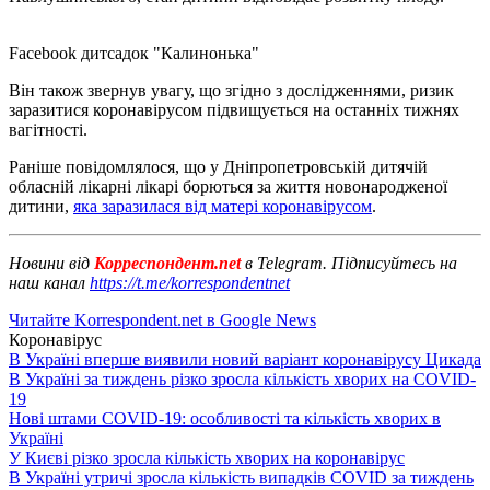
Facebook дитсадок "Калинонька"
Він також звернув увагу, що згідно з дослідженнями, ризик
заразитися коронавірусом підвищується на останніх тижнях
вагітності.
Раніше повідомлялося, що у Дніпропетровській дитячій
обласній лікарні лікарі борються за життя новонародженої
дитини,
яка заразилася від матері коронавірусом
.
Новини від
Корреспондент.net
в Telegram. Підписуйтесь на
наш канал
https://t.me/korrespondentnet
Читайте Korrespondent.net в Google News
Коронавірус
В Україні вперше виявили новий варіант коронавірусу Цикада
В Україні за тиждень різко зросла кількість хворих на COVID-
19
Нові штами COVID-19: особливості та кількість хворих в
Україні
У Києві різко зросла кількість хворих на коронавірус
В Україні утричі зросла кількість випадків COVID за тиждень