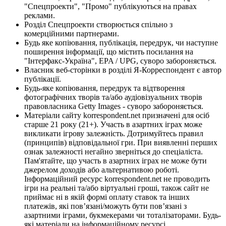
"Спецпроекти", "Промо" публікуються на правах
реклами.
Розділ Спецпроекти створюється спільно з
комерційними партнерами.
Будь яке копіювання, публікація, передрук, чи наступне
поширення інформації, що містить посилання на
"Інтерфакс-Україна", EPA / UPG, суворо забороняється.
Власник веб-сторінки в розділі Я-Корреспондент є автор
публікації.
Будь-яке копіювання, передрук та відтворення
фотографічних творів та/або аудіовізуальних творів
правовласника Getty Images - суворо забороняється.
Матеріали сайту korrespondent.net призначені для осіб
старше 21 року (21+). Участь в азартних іграх може
викликати ігрову залежність. Дотримуйтесь правил
(принципів) відповідальної гри. При виявленні перших
ознак залежності негайно зверніться до спеціаліста.
Пам'ятайте, що участь в азартних іграх не може бути
джерелом доходів або альтернативою роботі.
Інформаційний ресурс korrespondent.net не проводить
ігри на реальні та/або віртуальні гроші, також сайт не
приймає ні в якій формі оплату ставок та інших
платежів, які пов’язані/можуть бути пов’язані з
азартними іграми, букмекерами чи тоталізаторами. Будь-
які матеріали на інформаційному ресурсі