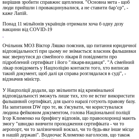
вирішив зробити справжнє щеплення. "Основна мета - щоб
люди прийшли і провакцинувалися, а не ставити бар’єр", -
каже Лапій.
Понад 11 мільйонів українців отримали хоча б одну дозу
вакцини від COVID-19
Очільник МОЗ Віктор Ляшко пояснив, що питання юридичної
відповідальності при цьому не знімається: власник фальшивки
має звернутися до сімейного лікаря й повідомити про
підроблений сертифікат і його "лікаря-видавця". "А сімейний
лікар повідомить у Нацполіцію контакти того, хто виписав
такий документ, щоб далі ця справа розглядалася в суді", -
відзначив міністр.
У Нацполіції додали, що звільнити від кримінальної
відповідальності зможуть лише тих, хто не встиг використати
фальшивий сертифікат, для цього наразі готують правову базу.
На запитання DW про те, як з'ясувати, чи користувалася
людина фейковим документом, голова Національної поліції
Ігор Клименко на брифінгу відповів, що правоохоронці мають
змогу "швидко вивчити проходження сертифіката - чи то
аеропорт, чи то залізничний вокзал, чи то будь-яке інше місце
в нашій державі". Водночас Клименко наголосив, що також