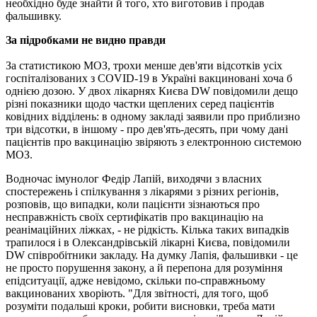
необхідно буде знайти й того, хто виготовив і продав
фальшивку.
За підробками не видно правди
За статистикою МОЗ, трохи менше дев'яти відсотків усіх
госпіталізованих з COVID-19 в Україні вакциновані хоча б
однією дозою. У двох лікарнях Києва DW повідомили дещо
різні показники щодо частки щеплених серед пацієнтів
ковідних відділень: в одному закладі заявили про приблизно
три відсотки, в іншому - про дев'ять-десять, при чому дані
пацієнтів про вакцинацію звіряють з електронною системою
МОЗ.
Водночас імунолог Федір Лапій, виходячи з власних
спостережень і спілкування з лікарями з різних регіонів,
розповів, що випадки, коли пацієнти зізнаються про
несправжність своїх сертифікатів про вакцинацію на
реанімаційних ліжках, - не рідкість. Кілька таких випадків
трапилося і в Олександрівській лікарні Києва, повідомили
DW співробітники закладу. На думку Лапія, фальшивки - це
не просто порушення закону, а й перепона для розуміння
епідситуації, адже невідомо, скільки по-справжньому
вакцинованих хворіють. "Для звітності, для того, щоб
розуміти подальші кроки, робити висновки, треба мати