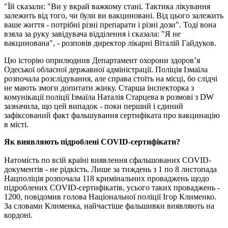
"Їй сказали: "Ви у вкрай важкому стані. Тактика лікування
залежить від того, чи були ви вакциновані. Від цього залежить
ваше життя - потрібні різні препарати і різні дози". Тоді вона
взяла за руку завідувача відділення і сказала: "Я не
вакцинована", - розповів директор лікарні Віталій Гайдуков.
Цю історію оприлюднив Департамент охорони здоров’я
Одеської обласної державної адміністрації. Поліція Ізмаїла
розпочала розслідування, але справа стоїть на місці, бо слідчі
не мають змоги допитати жінку. Старша інспекторка з
комунікації поліції Ізмаїла Наталія Старцева в розмові з DW
зазначила, що цей випадок - поки перший і єдиний
зафіксований факт фальшування сертифіката про вакцинацію
в місті.
Як виявляють підроблені COVID-сертифікати?
Натомість по всій країні виявлення сфальшованих COVID-
документів - не рідкість. Лише за тиждень з 1 по 8 листопада
Нацполіція розпочала 118 кримінальних проваджень щодо
підроблених COVID-сертифікатів, усього таких проваджень -
1200, повідомив голова Національної поліції Ігор Клименко.
За словами Клименка, найчастіше фальшивки виявляють на
кордоні.