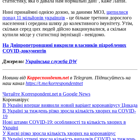
статистику, яка б давала нам нормальні дані", каже Лапій.
Нині принаймні однією дозою, за даними МОЗ,
щепилися
понад 11 мільйонів українців
- це більше третини дорослого
населення і середина шляху до колективного імунітету. Утім,
скільки серед цих людей дійсно вакцинувалися, а скільки
купили місце у статистиці імунізації - невідомо.
На Дніпропетровщині викрили власників підроблених
COVID-документів
Джерело:
Українська служба DW
Новини від
Корреспондент.net
в Telegram. Підписуйтесь на
наш канал
https://t.me/korrespondentnet
Читайте Korrespondent.net в Google News
Коронавірус
В Україні вперше виявили новий варіант коронавірусу Цикада
В Україні за тиждень різко зросла кількість хворих на COVID-
19
Нові штами COVID-19: особливості та кількість хворих в
Україні
У Києві різко зросла кількість хворих на коронавірус
В Україні утричі зросла кількість випадків COVID за тиждень