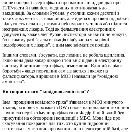
лише паперові - сертифікати про вакцинацію, довідки про
ПЛР-тести й наявність медичних протипоказань до
вакцинації. За словами Рубана, у столиці кожен десятий з
таких документів - фальшивий, але йдеться про явні підробки:
відсутність печаток, штампи неіснуючих установ або підписи
несправжніх лікарів. Тоді як фальшування електронних
документів, каже Олег Рубан, інспектори виявити не можуть,
бо в такому разі "фальсифікація відбувається на рівні
недоброчесних лікарів", а цим має займатися поліція.
Іншими словами, з'ясувати, що людина не робила щеплення,
якщо вона дала хабар лікарю і той вніс її дані в електронну
систему й виписав сертифікат, неможливо. Єдиний варіант
боротьби - якщо порушник сам зізнається і вкаже на
фальсифікатора, вирішили в МОЗ і назвали це "ковідною
амністією".
Як скористатися "ковідною амністією"?
Ідея "прощення ковідного гріха" з'явилася в МОЗ минулого
тижня, розповів у розмові з DW голова національної технічної
групи експертів з імунопрофілактики Федір Лапій, який був
присутній на обговоренні концепції з МВС. Мова йде про
скасування покарання для тих, хто купив підробний
сертифікат і має запис про вакцинацію в електронній базі, але