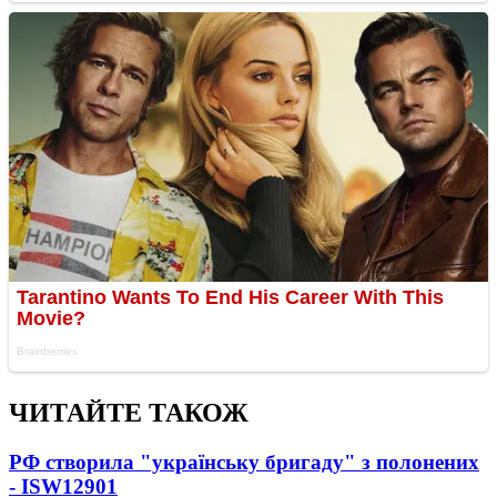
ЧИТАЙТЕ ТАКОЖ
РФ створила "українську бригаду" з полонених
- ISW
12901