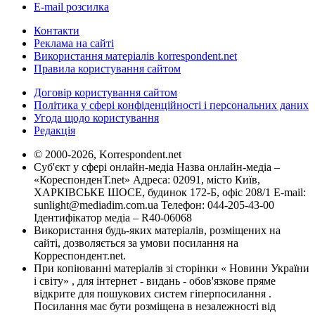
E-mail розсилка
Контакти
Реклама на сайті
Використання матеріалів korrespondent.net
Правила користування сайтом
Договір користування сайтом
Політика у сфері конфіденційності і персональних даних
Угода щодо користування
Редакція
© 2000-2026, Korrespondent.net
Суб'єкт у сфері онлайн-медіа Назва онлайн-медіа –
«КореспонденТ.net» Адреса: 02091, місто Київ,
ХАРКІВСЬКЕ ШОСЕ, будинок 172-Б, офіс 208/1 E-mail:
sunlight@mediadim.com.ua
Телефон: 044-205-43-00
Ідентифікатор медіа – R40-06068
Використання будь-яких матеріалів, розміщених на
сайті, дозволяється за умови посилання на
Корреспондент.net.
При копіюванні матеріалів зі сторінки « Новини України
і світу» , для інтернет - видань - обов'язкове пряме
відкрите для пошукових систем гіперпосилання .
Посилання має бути розміщена в незалежності від