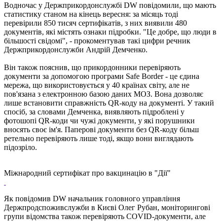
Водночас у Держприкордонслужбі DW повідомили, що мають
статистику станом на кінець вересня: за місяць тоді
перевірили 850 тисяч сертифікатів, з них виявили 480
документів, які містять ознаки підробки. "Це добре, що люди в
більшості свідомі", - прокоментував такі цифри речник
Держприкордонслужби Андрій Демченко.
Він також пояснив, що прикордонники перевіряють
документи за допомогою програми Safe Border - це єдина
мережа, що використовується у 40 країнах світу, але не
пов'язана з електронною базою даних МОЗ. Вона дозволяє
лише встановити справжність QR-коду на документі. У такий
спосіб, за словами Демченка, виявляють підроблені у
фотошопі QR-коди чи чужі документи, у які порушники
вносять своє ім'я. Паперові документи без QR-коду більш
ретельно перевіряють лише тоді, якщо вони виглядають
підозріло.
Міжнародний сертифікат про вакцинацію в "Дії"
Як повідомив DW начальник головного управління
Держпродспоживслужби в Києві Олег Рубан, моніторингові
групи відомства також перевіряють COVID-документи, але