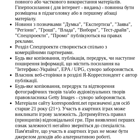
повного або часткового використання матеріалів.
Гіперпосилання ( для інтернет - видань) - повинна бути
розміщена в підзаголовку або в першому абзаці
матеріалу.
Новини з позначками "Думка", "Експертиза", "Заява",
"Регіони", "Гроші", "Влада", "Вибори", "Тест-драйв",
"Спецпроекти", "Промо" публікуються на правах
реклами.
Розділ Спецпроекти створюється спільно з
комерційними партнерами.
Будь яке копіювання, публікація, передрук, чи наступне
поширення інформації, що містить посилання на
"Інтерфакс-Україна", EPA / UPG, суворо забороняється.
Власник веб-сторінки в розділі Я-Корреспондент є автор
публікації.
Будь-яке копіювання, передрук та відтворення
фотографічних творів та/або аудіовізуальних творів
правовласника Getty Images - суворо забороняється.
Матеріали сайту korrespondent.net призначені для осіб
старше 21 року (21+). Участь в азартних іграх може
викликати ігрову залежність. Дотримуйтесь правил
(принципів) відповідальної гри. При виявленні перших
ознак залежності негайно зверніться до спеціаліста.
Пам'ятайте, що участь в азартних іграх не може бути
джерелом доходів або альтернативою роботі.