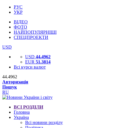
РУС
УКР
ВІДЕО
ФОТО
НАЙПОПУЛЯРНІШІ
СПЕЦПРОЕКТИ
USD
USD
44.4962
EUR
51.3814
Всі курси валют
44.4962
Авторизація
Пошук
RU
ВСІ РОЗДІЛИ
Головна
Україна
Всі новини розділу
Політика