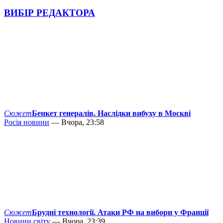
ВИБІР РЕДАКТОРА
Сюжет
Бенкет генералів. Наслідки вибуху в Москві
Росія новини
— Вчора, 23:58
Сюжет
Брудні технології. Атаки РФ на вибори у Франції
Новини світу
— Вчора, 23:39