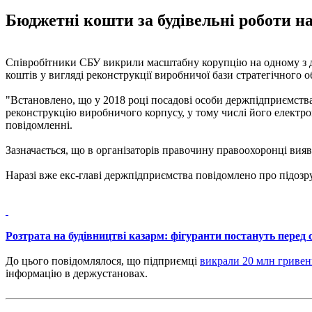
Бюджетні кошти за будівельні роботи на 
Співробітники СБУ викрили масштабну корупцію на одному з
коштів у вигляді реконструкції виробничої бази стратегічного о
"Встановлено, що у 2018 році посадові особи держпідприємств
реконструкцію виробничого корпусу, у тому числі його електром
повідомленні.
Зазначається, що в організаторів правочину правоохоронці вияви
Наразі вже екс-главі держпідприємства повідомлено про підозру
Розтрата на будівництві казарм: фігуранти постануть перед 
До цього повідомлялося, що підприємці
викрали 20 млн гривень
інформацію в держустановах.