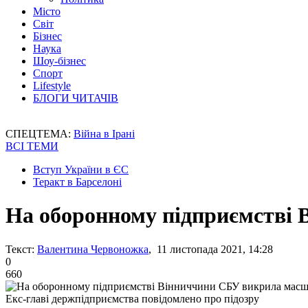
Місто
Світ
Бізнес
Наука
Шоу-бізнес
Спорт
Lifestyle
БЛОГИ ЧИТАЧІВ
СПЕЦТЕМА:
Війна в Ірані
ВСІ ТЕМИ
Вступ України в ЄС
Теракт в Барселоні
На оборонному підприємстві
Текст:
Валентина Червоножка
, 11 листопада 2021, 14:28
0
660
Екс-главі держпідприємства повідомлено про підозру