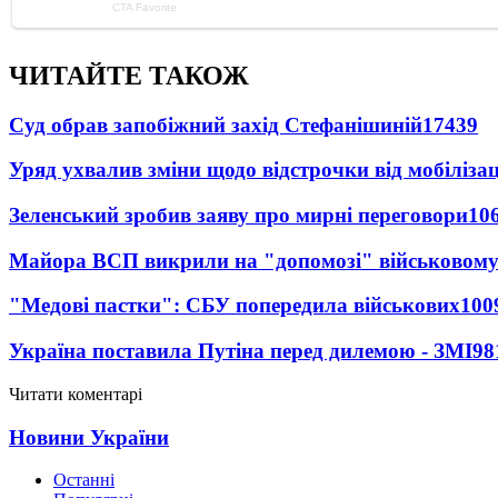
ЧИТАЙТЕ ТАКОЖ
Суд обрав запобіжний захід Стефанішиній
17439
Уряд ухвалив зміни щодо відстрочки від мобілізац
Зеленський зробив заяву про мирні переговори
10
Майора ВСП викрили на "допомозі" військовому
"Медові пастки": СБУ попередила військових
100
Україна поставила Путіна перед дилемою - ЗМІ
98
Читати коментарі
Новини України
Останні