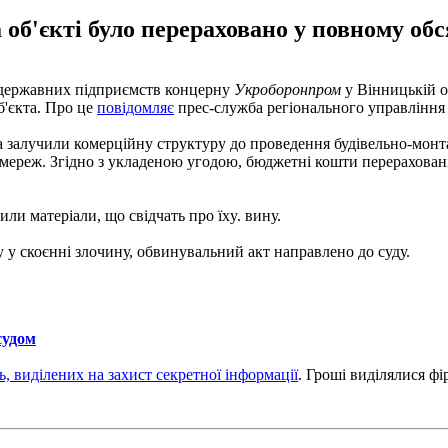
об'єкті було перераховано у повному обся
 державних підприємств концерну
Укроборонпром
у Вінницькій о
б'єкта. Про це
повідомляє
прес-служба регіонального управління
а залучили комерційну структуру до проведення будівельно-монт
ереж. Згідно з укладеною угодою, бюджетні кошти перераховані в
ли матеріали, що свідчать про їхy. вину.
 у скоєнні злочину, обвинувальний акт направлено до суду.
судом
, виділених на захист секретної інформації
. Гроші виділялися фі