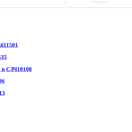
ії
11501
635
 в СЗЧ
10108
96
13