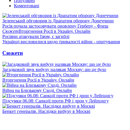
Популярні
Коментовані
Зеленський обговорив із Драпатим оборону Донеччини
Росія почала застосовувати оновлену Герберу - Флеш
Сюжет
Вторгнення Росії в Україну. Онлайн
Росіяни атакували Ізюм, є загиблі
Українці висловилися щодо тривалості війни - опитування
Сюжети
Загадковий звук вибуху налякав Москву: що це було
Вторгнення Росії в Україну. Онлайн
Війна на Близькому Сході. Онлайн
Підсумки 06.08: Санкції проти РФ і дрон у Лейпцигу
Бенкет генералів. Наслідки вибуху в Москві