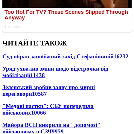
ЧИТАЙТЕ ТАКОЖ
Суд обрав запобіжний захід Стефанішиній
16232
Уряд ухвалив зміни щодо відстрочки від
мобілізації
11438
Зеленський зробив заяву про мирні
переговори
10587
"Медові пастки": СБУ попередила
військових
10066
Майора ВСП викрили на "допомозі"
військовому в СЗЧ
9959