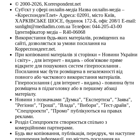
© 2000-2026, Korrespondent.net
Суб'єкт у сфері онлайн-медіа Назва онлайн-медіа –
«КореспонденТ.net» Адреса: 02091, місто Київ,
ХАРКІВСЬКЕ ШОСЕ, будинок 172-Б, офіс 208/1 E-mail:
sunlight@mediadim.com.ua
Телефон: 044-205-43-00
Ідентифікатор медіа – R40-06068
Використання будь-яких матеріалів, розміщених на
сайті, дозволяється за умови посилання на
Корреспондент.net.
При копіюванні матеріалів зі сторінки « Новини України
і світу» , для інтернет - видань - обов'язкове пряме
відкрите для пошукових систем гіперпосилання .
Посилання має бути розміщена в незалежності від
повного або часткового використання матеріалів.
Гіперпосилання ( для інтернет - видань) - повинна бути
розміщена в підзаголовку або в першому абзаці
матеріалу.
Новини з позначками "Думка", "Експертиза", "Заява",
"Регіони", "Гроші", "Влада", "Вибори", "Тест-драйв",
"Спецпроекти", "Промо" публікуються на правах
реклами.
Розділ Спецпроекти створюється спільно з
комерційними партнерами.
Будь яке копіювання, публікація, передрук, чи наступне
поширення інформації, що містить посилання на