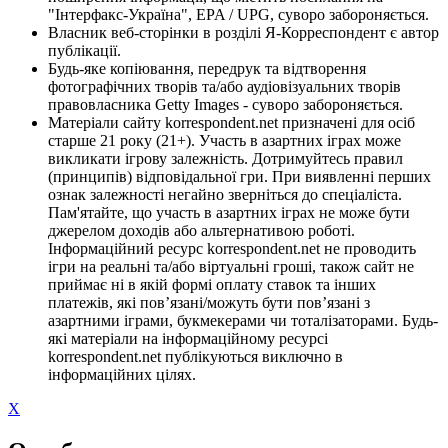
"Інтерфакс-Україна", EPA / UPG, суворо забороняється.
Власник веб-сторінки в розділі Я-Корреспондент є автор
публікації.
Будь-яке копіювання, передрук та відтворення
фотографічних творів та/або аудіовізуальних творів
правовласника Getty Images - суворо забороняється.
Матеріали сайту korrespondent.net призначені для осіб
старше 21 року (21+). Участь в азартних іграх може
викликати ігрову залежність. Дотримуйтесь правил
(принципів) відповідальної гри. При виявленні перших
ознак залежності негайно зверніться до спеціаліста.
Пам'ятайте, що участь в азартних іграх не може бути
джерелом доходів або альтернативою роботі.
Інформаційний ресурс korrespondent.net не проводить
ігри на реальні та/або віртуальні гроші, також сайт не
приймає ні в якій формі оплату ставок та інших
платежів, які пов’язані/можуть бути пов’язані з
азартними іграми, букмекерами чи тоталізаторами. Будь-
які матеріали на інформаційному ресурсі
korrespondent.net публікуються виключно в
інформаційних цілях.
X