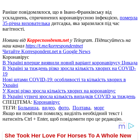
Раніше повідомлялося, що в Івано-Франківську від
ускладнень, спричинених коронавірусною інфекцією,
померла
35-річна вихователька
дитсадка, яка заразилася під час
вагітності.
Новини від
Корреспондент.net
у Telegram. Підписуйтесь на
наш канал
https://t.me/korrespondentnet
Читайте Korrespondent.net в Google News
Коронавірус
В Україні вперше виявили новий варіант коронавірусу Цикада
В Україні за тиждень різко зросла кількість хворих на COVID-
19
Нові штами COVID-19: особливості та кількість хворих в
Україні
У Києві різко зросла кількість хворих на коронавірус
В Україні утричі зросла кількість випадків COVID за тиждень
СПЕЦТЕМА:
Коронавірус
ТЕГИ:
Больница
,
видео
,
фото
,
Полтава
,
морг
Якщо ви помітили помилку, виділіть необхідний текст і
натисніть Ctrl + Enter, щоб повідомити про це редакцію.