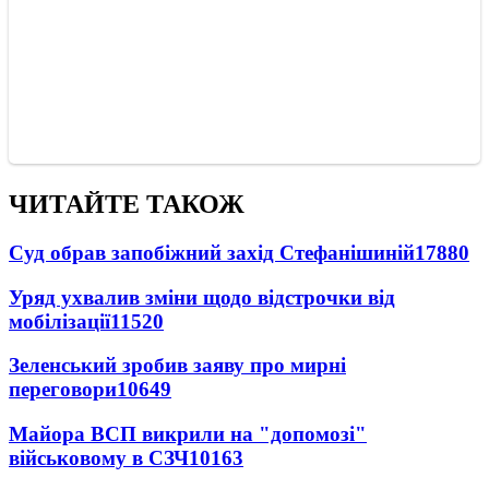
ЧИТАЙТЕ ТАКОЖ
Суд обрав запобіжний захід Стефанішиній
17880
Уряд ухвалив зміни щодо відстрочки від
мобілізації
11520
Зеленський зробив заяву про мирні
переговори
10649
Майора ВСП викрили на "допомозі"
військовому в СЗЧ
10163