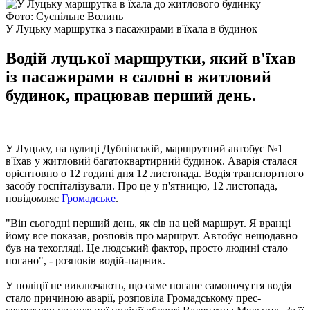
Фото: Суспільне Волинь
У Луцьку маршрутка з пасажирами в'їхала в будинок
Водій луцької маршрутки, який в'їхав
із пасажирами в салоні в житловий
будинок, працював перший день.
У Луцьку, на вулиці Дубнівській, маршрутний автобус №1
в'їхав у житловий багатоквартирний будинок. Аварія сталася
орієнтовно о 12 годині дня 12 листопада. Водія транспортного
засобу госпіталізували. Про це у п'ятницю, 12 листопада,
повідомляє
Громадське
.
"Він сьогодні перший день, як сів на цей маршрут. Я вранці
йому все показав, розповів про маршрут. Автобус нещодавно
був на техогляді. Це людський фактор, просто людині стало
погано", - розповів водій-парник.
У поліції не виключають, що саме погане самопочуття водія
стало причиною аварії, розповіла Громадському прес-