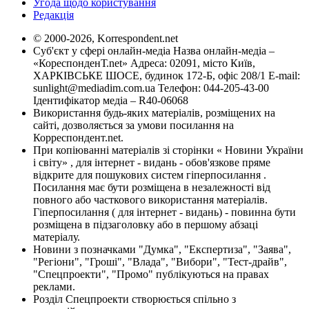
Угода щодо користування
Редакція
© 2000-2026, Korrespondent.net
Суб'єкт у сфері онлайн-медіа Назва онлайн-медіа –
«КореспонденТ.net» Адреса: 02091, місто Київ,
ХАРКІВСЬКЕ ШОСЕ, будинок 172-Б, офіс 208/1 E-mail:
sunlight@mediadim.com.ua
Телефон: 044-205-43-00
Ідентифікатор медіа – R40-06068
Використання будь-яких матеріалів, розміщених на
сайті, дозволяється за умови посилання на
Корреспондент.net.
При копіюванні матеріалів зі сторінки « Новини України
і світу» , для інтернет - видань - обов'язкове пряме
відкрите для пошукових систем гіперпосилання .
Посилання має бути розміщена в незалежності від
повного або часткового використання матеріалів.
Гіперпосилання ( для інтернет - видань) - повинна бути
розміщена в підзаголовку або в першому абзаці
матеріалу.
Новини з позначками "Думка", "Експертиза", "Заява",
"Регіони", "Гроші", "Влада", "Вибори", "Тест-драйв",
"Спецпроекти", "Промо" публікуються на правах
реклами.
Розділ Спецпроекти створюється спільно з