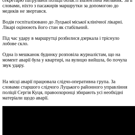
секретарю патрульної поліції області Валентина Мельник. За її
словами, ніхто з пасажирів маршрутки за допомогою до
медиків не звертався.
Водія госпіталізовано до Луцької міської клінічної лікарні.
Лікарі оцінюють його стан як стабільний.
Під час удару в маршрутці розбилися дзеркала і тріснуло
лобове скло.
Одна із мешканок будинку розповіла журналістам, що на
момент аварії була у квартирі, на вулицю вийшла, бо почула
звук удару.
На місці аварії працювала слідчо-оперативна група. За
словами старшого слідчого Луцького районного управління
поліції Сергія Куця, правоохоронці збирають усі необхідні
матеріали щодо аварії.