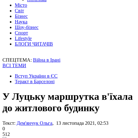
Місто
Світ
Бізнес
Наука
Шоу-бізнес
Спорт
Lifestyle
БЛОГИ ЧИТАЧІВ
СПЕЦТЕМА:
Війна в Ірані
ВСІ ТЕМИ
Вступ України в ЄС
Теракт в Барселоні
У Луцьку маршрутка в'їхала
до житлового будинку
Текст:
Дем'янчук Ольга
, 13 листопада 2021, 02:53
0
512