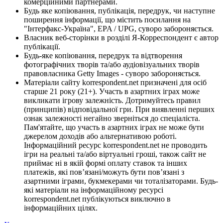
комерційними партнерами.
Будь яке копіювання, публікація, передрук, чи наступне
поширення інформації, що містить посилання на
"Інтерфакс-Україна", EPA / UPG, суворо забороняється.
Власник веб-сторінки в розділі Я-Корреспондент є автор
публікації.
Будь-яке копіювання, передрук та відтворення
фотографічних творів та/або аудіовізуальних творів
правовласника Getty Images - суворо забороняється.
Матеріали сайту korrespondent.net призначені для осіб
старше 21 року (21+). Участь в азартних іграх може
викликати ігрову залежність. Дотримуйтесь правил
(принципів) відповідальної гри. При виявленні перших
ознак залежності негайно зверніться до спеціаліста.
Пам'ятайте, що участь в азартних іграх не може бути
джерелом доходів або альтернативою роботі.
Інформаційний ресурс korrespondent.net не проводить
ігри на реальні та/або віртуальні гроші, також сайт не
приймає ні в якій формі оплату ставок та інших
платежів, які пов’язані/можуть бути пов’язані з
азартними іграми, букмекерами чи тоталізаторами. Будь-
які матеріали на інформаційному ресурсі
korrespondent.net публікуються виключно в
інформаційних цілях.