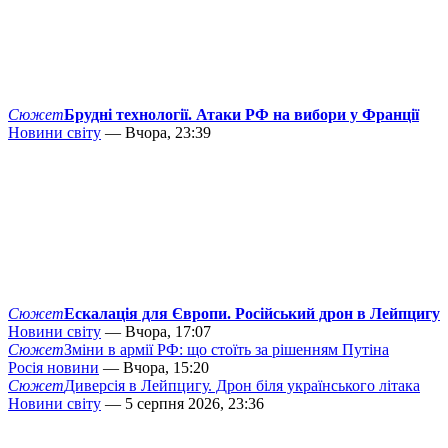
Сюжет
Брудні технології. Атаки РФ на вибори у Франції
Новини світу
— Вчора, 23:39
Сюжет
Ескалація для Європи. Російський дрон в Лейпцигу
Новини світу
— Вчора, 17:07
Сюжет
Зміни в армії РФ: що стоїть за рішенням Путіна
Росія новини
— Вчора, 15:20
Сюжет
Диверсія в Лейпцигу. Дрон біля українського літака
Новини світу
— 5 серпня 2026, 23:36