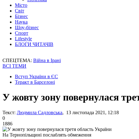
Місто
Світ
Бізнес
Наука
Шоу-бізнес
Спорт
Lifestyle
БЛОГИ ЧИТАЧІВ
СПЕЦТЕМА:
Війна в Ірані
ВСІ ТЕМИ
Вступ України в ЄС
Теракт в Барселоні
У жовту зону повернулася тре
Текст:
Людмила Садловська
, 13 листопада 2021, 12:18
0
1886
На Тернопільщині послаблять обмеження