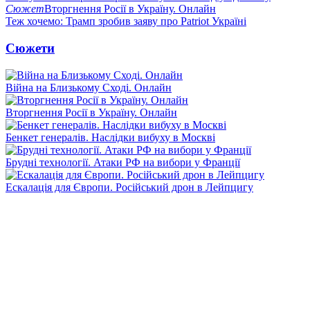
Сюжет
Вторгнення Росії в Україну. Онлайн
Теж хочемо: Трамп зробив заяву про Patriot Україні
Сюжети
Війна на Близькому Сході. Онлайн
Вторгнення Росії в Україну. Онлайн
Бенкет генералів. Наслідки вибуху в Москві
Брудні технології. Атаки РФ на вибори у Франції
Ескалація для Європи. Російський дрон в Лейпцигу