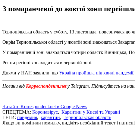
З помаранчевої до жовтої зони перейшл
Тернопільська область у суботу, 13 листопада, повернулася до 
Окрім Тернопільської області у жовтій зоні знаходяться Закарпа
У помаранчевій зоні знаходяться чотири області: Вінницька, По
Решта регіонів знаходиться в червоній зоні.
Днями у НАН заявили, що
Україна пройшла пік хвилі пандемії
Новини від
Корреспондент.net
у Telegram. Підписуйтесь на на
Читайте Korrespondent.net в Google News
СПЕЦТЕМА:
Коронавірус
,
Карантин у Києві та Україні
ТЕГИ:
пандемия
,
карантин
,
Тернопольская область
Якщо ви помітили помилку, виділіть необхідний текст і натисніт