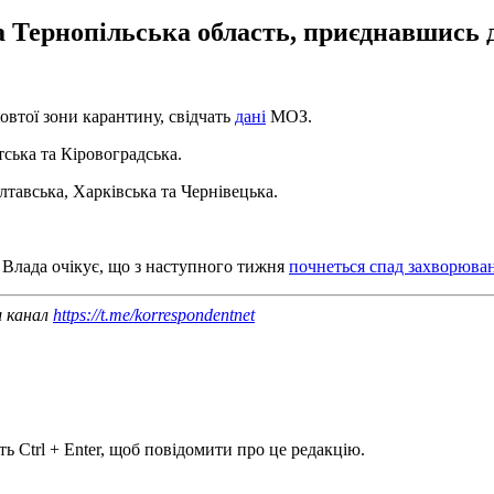
а Тернопільська область, приєднавшись д
жовтої зони карантину, свідчать
дані
МОЗ.
тська та Кіровоградська.
лтавська, Харківська та Чернівецька.
. Влада очікує, що з наступного тижня
почнеться спад захворюван
ш канал
https://t.me/korrespondentnet
ь Ctrl + Enter, щоб повідомити про це редакцію.