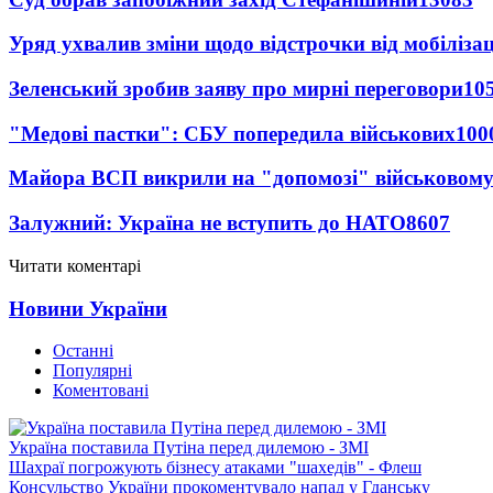
Уряд ухвалив зміни щодо відстрочки від мобілізац
Зеленський зробив заяву про мирні переговори
10
"Медові пастки": СБУ попередила військових
100
Майора ВСП викрили на "допомозі" військовому
Залужний: Україна не вступить до НАТО
8607
Читати коментарі
Новини України
Останні
Популярні
Коментовані
Україна поставила Путіна перед дилемою - ЗМІ
Шахраї погрожують бізнесу атаками "шахедів" - Флеш
Консульство України прокоментувало напад у Гданську