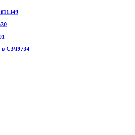
ії
11349
530
01
 в СЗЧ
9734