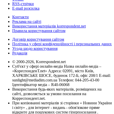
RSS-стрічки
E-mail розсилка
Контакти
Реклама на сайті
Використання матеріалів korrespondent.net
Правила користування сайтом
Договір користування сайтом
Політика у сфері конфіденційності і персональних даних
Угода щодо користування
Редакція
© 2000-2026, Korrespondent.net
Суб'єкт у сфері онлайн-медіа Назва онлайн-медіа –
«КореспонденТ.net» Адреса: 02091, місто Київ,
ХАРКІВСЬКЕ ШОСЕ, будинок 172-Б, офіс 208/1 E-mail:
sunlight@mediadim.com.ua
Телефон: 044-205-43-00
Ідентифікатор медіа – R40-06068
Використання будь-яких матеріалів, розміщених на
сайті, дозволяється за умови посилання на
Корреспондент.net.
При копіюванні матеріалів зі сторінки « Новини України
і світу» , для інтернет - видань - обов'язкове пряме
відкрите для пошукових систем гіперпосилання .