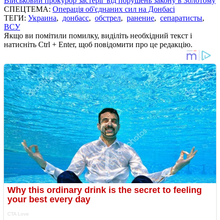
Військовий прокурор застеріг від порушень закону в Золотому
СПЕЦТЕМА:
Операція об'єднаних сил на Донбасі
ТЕГИ:
Украина
,
донбасс
,
обстрел
,
ранение
,
сепаратисты
,
ВСУ
Якщо ви помітили помилку, виділіть необхідний текст і
натисніть Ctrl + Enter, щоб повідомити про це редакцію.