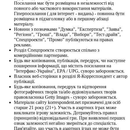
Посилання має бути розміщена в незалежності від
повного або часткового використання матеріалів.
Гіперпосилання ( для інтернет - видань) - повинна бути
розміщена в підзаголовку або в першому абзаці
матеріалу.
Новини з позначками "Думка", "Експертиза", "Заява",
"Регіони", "Гроші", "Влада", "Вибори", "Тест-драйв",
"Спецпроекти", "Промо" публікуються на правах
реклами.
Розділ Спецпроекти створюється спільно з
комерційними партнерами.
Будь яке копіювання, публікація, передрук, чи наступне
поширення інформації, що містить посилання на
"Інтерфакс-Україна", EPA / UPG, суворо забороняється.
Власник веб-сторінки в розділі Я-Корреспондент є автор
публікації.
Будь-яке копіювання, передрук та відтворення
фотографічних творів та/або аудіовізуальних творів
правовласника Getty Images - суворо забороняється.
Матеріали сайту korrespondent.net призначені для осіб
старше 21 року (21+). Участь в азартних іграх може
викликати ігрову залежність. Дотримуйтесь правил
(принципів) відповідальної гри. При виявленні перших
ознак залежності негайно зверніться до спеціаліста.
Пам'ятайте, що участь в азартних іграх не може бути