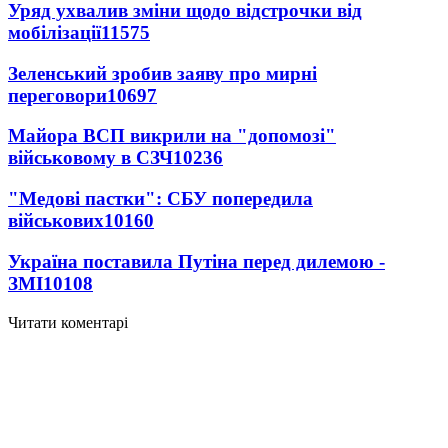
Уряд ухвалив зміни щодо відстрочки від
мобілізації
11575
Зеленський зробив заяву про мирні
переговори
10697
Майора ВСП викрили на "допомозі"
військовому в СЗЧ
10236
"Медові пастки": СБУ попередила
військових
10160
Україна поставила Путіна перед дилемою -
ЗМІ
10108
Читати коментарі