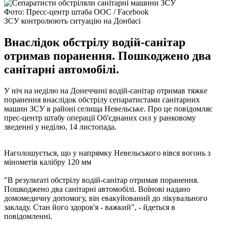
Фото: Пресс-центр штаба ООС / Facebook
ЗСУ контролюють ситуацію на Донбасі
Внаслідок обстрілу водій-санітар
отримав поранення. Пошкоджено два
санітарні автомобілі.
У ніч на неділю на Донеччині водій-санітар отримав тяжке
поранення внаслідок обстрілу сепаратистами санітарних
машин ЗСУ в районі селища Невельське. Про це повідомляє
прес-центр штабу операції Об'єднаних сил у ранковому
зведенні у неділю, 14 листопада.
Наголошується, що у напрямку Невельського вівся вогонь з
мінометів калібру 120 мм
"В результаті обстрілу водій-санітар отримав поранення.
Пошкоджено два санітарні автомобілі. Воїнові надано
домомедичну допомогу, він евакуйований до лікувального
закладу. Стан його здоров'я - важкий", - йдеться в
повідомленні.