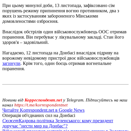
При цьому минулої доби, 13 листопада, зафіксовано сім
порушень режиму припинення вогню противником, два з
яких із застосуванням забороненого Мінськими
домовленостями озброєння.
Внаслідок обстрілів один військовослужбовець ООС отримав
поранення. Він перебуває у лікувальному закладі. Стан його
здоров'я – задовільний.
Нагадаємо, 12 листопада на Донбасі внаслідок підриву на
ворожому невідомому пристрої двоє військовослужбовців
загинули
. Крім того, один боєць отримав вогнепальне
поранення.
Новини від
Корреспондент.net
у Telegram. Підписуйтесь на наш
канал
https://t.me/korrespondentnet
Читайте Korrespondent.net в Google News
Операція об'єднаних сил на Донбасі
Сюжет
Кадрова політика Зеленського: кому президент
доручає "нести мир на Донбас"?