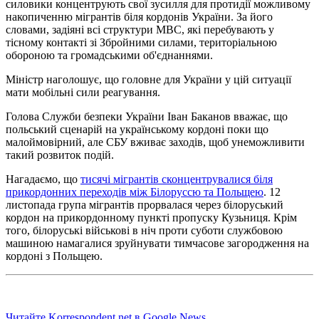
силовики концентрують свої зусилля для протидії можливому
накопиченню мігрантів біля кордонів України. За його
словами, задіяні всі структури МВС, які перебувають у
тісному контакті зі Збройними силами, територіальною
обороною та громадськими об'єднаннями.
Міністр наголошує, що головне для України у цій ситуації
мати мобільні сили реагування.
Голова Служби безпеки України Іван Баканов вважає, що
польський сценарій на українському кордоні поки що
малоймовірний, але СБУ вживає заходів, щоб унеможливити
такий розвиток подій.
Нагадаємо, що
тисячі мігрантів сконцентрувалися біля
прикордонних переходів між Білоруссю та Польщею
. 12
листопада група мігрантів прорвалася через білоруський
кордон на прикордонному пункті пропуску Кузьниця. Крім
того, білоруські військові в ніч проти суботи службовою
машиною намагалися зруйнувати тимчасове загородження на
кордоні з Польщею.
Читайте Korrespondent.net в Google News