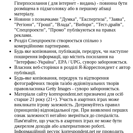
Гіперпосилання ( для інтернет - видань) - повинна бути
розміщена в підзаголовку або в першому абзаці
матеріалу.
Новини з позначками "Думка", "Експертиза", "Заява",
"Регіони", "Гроші", "Влада", "Вибори", "Тест-драйв",
"Спецпроекти", "Промо" публікуються на правах
реклами.
Розділ Спецпроекти створюється спільно з
комерційними партнерами.
Будь яке копіювання, публікація, передрук, чи наступне
поширення інформації, що містить посилання на
"Інтерфакс-Україна", EPA / UPG, суворо забороняється.
Власник веб-сторінки в розділі Я-Корреспондент є автор
публікації.
Будь-яке копіювання, передрук та відтворення
фотографічних творів та/або аудіовізуальних творів
правовласника Getty Images - суворо забороняється.
Матеріали сайту korrespondent.net призначені для осіб
старше 21 року (21+). Участь в азартних іграх може
викликати ігрову залежність. Дотримуйтесь правил
(принципів) відповідальної гри. При виявленні перших
ознак залежності негайно зверніться до спеціаліста.
Пам'ятайте, що участь в азартних іграх не може бути
джерелом доходів або альтернативою роботі.
Інформаційний ресурс korrespondent.net не проводить