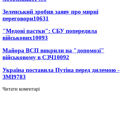
Зеленський зробив заяву про мирні
переговори
10631
"Медові пастки": СБУ попередила
військових
10093
Майора ВСП викрили на "допомозі"
військовому в СЗЧ
10092
Україна поставила Путіна перед дилемою -
ЗМІ
9783
Читати коментарі