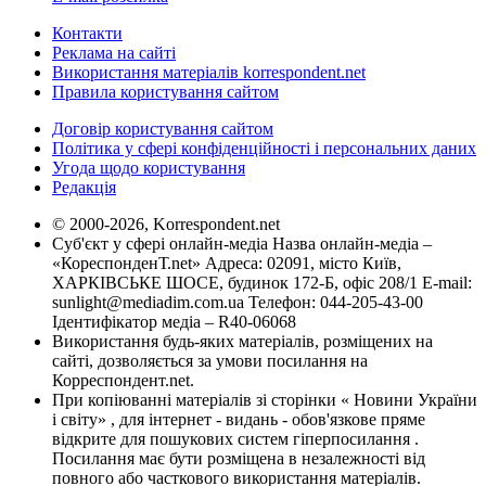
Контакти
Реклама на сайті
Використання матеріалів korrespondent.net
Правила користування сайтом
Договір користування сайтом
Політика у сфері конфіденційності і персональних даних
Угода щодо користування
Редакція
© 2000-2026, Korrespondent.net
Суб'єкт у сфері онлайн-медіа Назва онлайн-медіа –
«КореспонденТ.net» Адреса: 02091, місто Київ,
ХАРКІВСЬКЕ ШОСЕ, будинок 172-Б, офіс 208/1 E-mail:
sunlight@mediadim.com.ua
Телефон: 044-205-43-00
Ідентифікатор медіа – R40-06068
Використання будь-яких матеріалів, розміщених на
сайті, дозволяється за умови посилання на
Корреспондент.net.
При копіюванні матеріалів зі сторінки « Новини України
і світу» , для інтернет - видань - обов'язкове пряме
відкрите для пошукових систем гіперпосилання .
Посилання має бути розміщена в незалежності від
повного або часткового використання матеріалів.