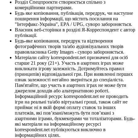
Розділ Спецпроекти створюється спільно з
комерційними партнерами.
Будь яке копіювання, публікація, передрук, чи наступне
поширення інформації, що містить посилання на
"Інтерфакс-Україна", EPA / UPG, суворо забороняється.
Власник веб-сторінки в розділі Я-Корреспондент є автор
публікації.
Будь-яке копіювання, передрук та відтворення
фотографічних творів та/або аудіовізуальних творів
правовласника Getty Images - суворо забороняється.
Матеріали сайту korrespondent.net призначені для осіб
старше 21 року (21+). Участь в азартних іграх може
викликати ігрову залежність. Дотримуйтесь правил
(принципів) відповідальної гри. При виявленні перших
ознак залежності негайно зверніться до спеціаліста.
Пам'ятайте, що участь в азартних іграх не може бути
джерелом доходів або альтернативою роботі.
Інформаційний ресурс korrespondent.net не проводить
ігри на реальні та/або віртуальні гроші, також сайт не
приймає ні в якій формі оплату ставок та інших
платежів, які пов’язані/можуть бути пов’язані з
азартними іграми, букмекерами чи тоталізаторами. Будь-
які матеріали на інформаційному ресурсі
korrespondent.net публікуються виключно в
інформаційних цілях.