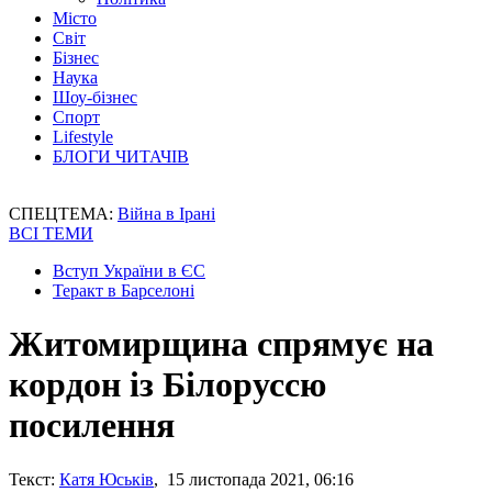
Місто
Світ
Бізнес
Наука
Шоу-бізнес
Спорт
Lifestyle
БЛОГИ ЧИТАЧІВ
СПЕЦТЕМА:
Війна в Ірані
ВСІ ТЕМИ
Вступ України в ЄС
Теракт в Барселоні
Житомирщина спрямує на
кордон із Білоруссю
посилення
Текст:
Катя Юськів
, 15 листопада 2021, 06:16