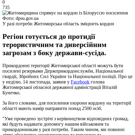
0
735
Фото: dpsu.gov.ua
У разі потреби Житомирська область зміцнить кордон
Регіон готується до протидії
терористичним та диверсійним
загрозам з боку держави-сусіда.
Прикордонні території Житомирської області можуть бути
посилені резервами Держприкордонслужби, Національної
гвардії, Збройних Сил України та Національної поліції. Про це
у неділю, 14 листопада, заявив у
Facebook
голова
Житомирської обласної державної адміністрації Віталій
Бунечко.
За його словами, для посилення охорони кордону на території
області мають намір направити понад 2500 осіб.
"Уже проведено зустрічі з керівництвом відповідних громад,
які будуть надавати допомогу нашим військовим та
прикордонникам у разі потреби. Таким чином, ми повинні
діяти абсолютно скоординовано та виважено та