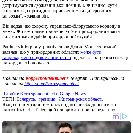
дотримуватися державницької позиції. І, звичайно, бути
готовими до протидії терористичним та диверсійним
загрозам", - заявив він.
Він додав, що охорону українсько-білоруського кордону в
межах Житомирщини забезпечує 9-й прикордонний загін
силами трьох відділів прикордонної служби.
Раніше міністр внутрішніх справ Денис Монастирський
заявляв, що у прикордонних областях
може бути
запроваджено надзвичайний стан
під час загострення ситуації
на кордоні з Білоруссю.
Новини від
Корреспондент.net
в Telegram. Підписуйтесь на
наш канал
https://t.me/korrespondentnet
Читайте Korrespondent.net в Google News
ТЕГИ:
Беларусь
,
граница
,
Житомирская область
Якщо ви помітили помилку, виділіть необхідний текст і
натисніть Ctrl + Enter, щоб повідомити про це редакцію.