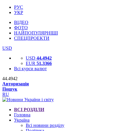
РУС
УКР
ВІДЕО
ФОТО
НАЙПОПУЛЯРНІШІ
СПЕЦПРОЕКТИ
USD
USD
44.4942
EUR
51.3366
Всі курси валют
44.4942
Авторизація
Пошук
RU
ВСІ РОЗДІЛИ
Головна
Україна
Всі новини розділу
Політика