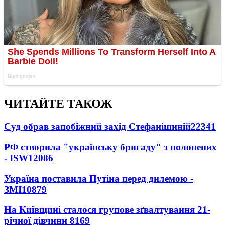
ЧИТАЙТЕ ТАКОЖ
Суд обрав запобіжний захід Стефанішиній
22341
РФ створила "українську бригаду" з полонених
- ISW
12086
Україна поставила Путіна перед дилемою -
ЗМІ
10879
На Київщині сталося групове зґвалтування 21-
річної дівчини
8169