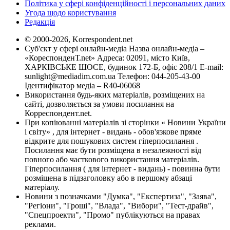
Політика у сфері конфіденційності і персональних даних
Угода щодо користування
Редакція
© 2000-2026, Korrespondent.net
Суб'єкт у сфері онлайн-медіа Назва онлайн-медіа –
«КореспонденТ.net» Адреса: 02091, місто Київ,
ХАРКІВСЬКЕ ШОСЕ, будинок 172-Б, офіс 208/1 E-mail:
sunlight@mediadim.com.ua
Телефон: 044-205-43-00
Ідентифікатор медіа – R40-06068
Використання будь-яких матеріалів, розміщених на
сайті, дозволяється за умови посилання на
Корреспондент.net.
При копіюванні матеріалів зі сторінки « Новини України
і світу» , для інтернет - видань - обов'язкове пряме
відкрите для пошукових систем гіперпосилання .
Посилання має бути розміщена в незалежності від
повного або часткового використання матеріалів.
Гіперпосилання ( для інтернет - видань) - повинна бути
розміщена в підзаголовку або в першому абзаці
матеріалу.
Новини з позначками "Думка", "Експертиза", "Заява",
"Регіони", "Гроші", "Влада", "Вибори", "Тест-драйв",
"Спецпроекти", "Промо" публікуються на правах
реклами.