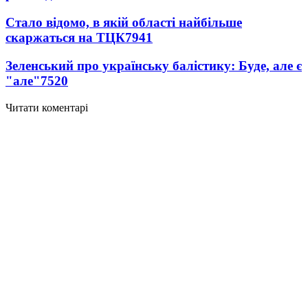
Стало відомо, в якій області найбільше
скаржаться на ТЦК
7941
Зеленський про українську балістику: Буде, але є
"але"
7520
Читати коментарі