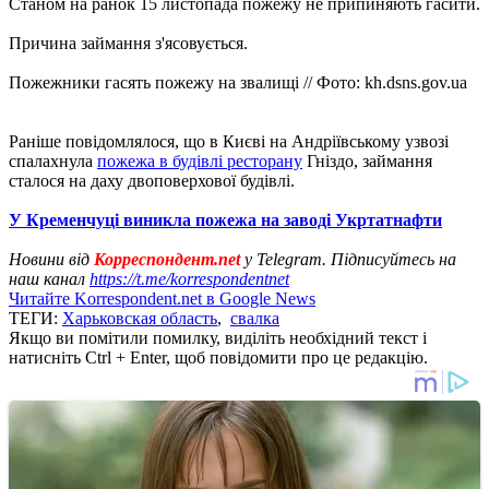
Станом на ранок 15 листопада пожежу не припиняють гасити.
Причина займання з'ясовується.
Пожежники гасять пожежу на звалищі // Фото: kh.dsns.gov.ua
Раніше повідомлялося, що в Києві на Андріївському узвозі
спалахнула
пожежа в будівлі ресторану
Гніздо, займання
сталося на даху двоповерхової будівлі.
У Кременчуці виникла пожежа на заводі Укртатнафти
Новини від
Корреспондент.net
у Telegram. Підписуйтесь на
наш канал
https://t.me/korrespondentnet
Читайте Korrespondent.net в Google News
ТЕГИ:
Харьковская область
,
свалка
Якщо ви помітили помилку, виділіть необхідний текст і
натисніть Ctrl + Enter, щоб повідомити про це редакцію.