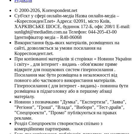
Редакція
© 2000-2026, Korrespondent.net
Суб'єкт у сфері онлайн-медіа Назва онлайн-медіа –
«КореспонденТ.net» Адреса: 02091, місто Київ,
ХАРКІВСЬКЕ ШОСЕ, будинок 172-Б, офіс 208/1 E-mail:
sunlight@mediadim.com.ua
Телефон: 044-205-43-00
Ідентифікатор медіа – R40-06068
Використання будь-яких матеріалів, розміщених на
сайті, дозволяється за умови посилання на
Корреспондент.net.
При копіюванні матеріалів зі сторінки « Новини України
і світу» , для інтернет - видань - обов'язкове пряме
відкрите для пошукових систем гіперпосилання .
Посилання має бути розміщена в незалежності від
повного або часткового використання матеріалів.
Гіперпосилання ( для інтернет - видань) - повинна бути
розміщена в підзаголовку або в першому абзаці
матеріалу.
Новини з позначками "Думка", "Експертиза", "Заява",
"Регіони", "Гроші", "Влада", "Вибори", "Тест-драйв",
"Спецпроекти", "Промо" публікуються на правах
реклами.
Розділ Спецпроекти створюється спільно з
комерційними партнерами.