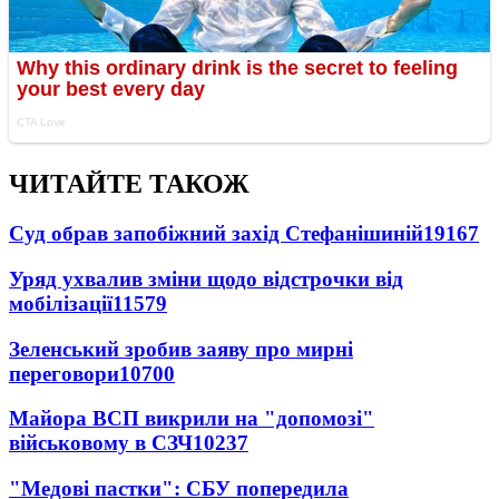
ЧИТАЙТЕ ТАКОЖ
Суд обрав запобіжний захід Стефанішиній
19167
Уряд ухвалив зміни щодо відстрочки від
мобілізації
11579
Зеленський зробив заяву про мирні
переговори
10700
Майора ВСП викрили на "допомозі"
військовому в СЗЧ
10237
"Медові пастки": СБУ попередила