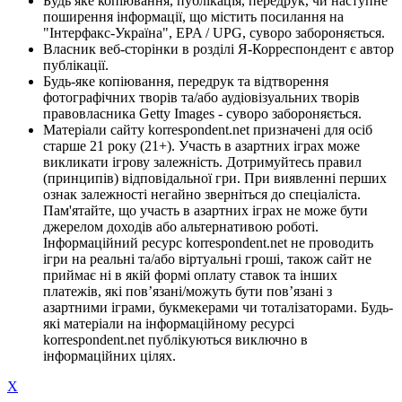
Будь яке копіювання, публікація, передрук, чи наступне
поширення інформації, що містить посилання на
"Інтерфакс-Україна", EPA / UPG, суворо забороняється.
Власник веб-сторінки в розділі Я-Корреспондент є автор
публікації.
Будь-яке копіювання, передрук та відтворення
фотографічних творів та/або аудіовізуальних творів
правовласника Getty Images - суворо забороняється.
Матеріали сайту korrespondent.net призначені для осіб
старше 21 року (21+). Участь в азартних іграх може
викликати ігрову залежність. Дотримуйтесь правил
(принципів) відповідальної гри. При виявленні перших
ознак залежності негайно зверніться до спеціаліста.
Пам'ятайте, що участь в азартних іграх не може бути
джерелом доходів або альтернативою роботі.
Інформаційний ресурс korrespondent.net не проводить
ігри на реальні та/або віртуальні гроші, також сайт не
приймає ні в якій формі оплату ставок та інших
платежів, які пов’язані/можуть бути пов’язані з
азартними іграми, букмекерами чи тоталізаторами. Будь-
які матеріали на інформаційному ресурсі
korrespondent.net публікуються виключно в
інформаційних цілях.
X