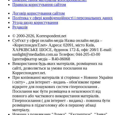
Правила користування сайтом
Договір користування сайтом
Політика у сфері конфіденційності і персональних даних
Угода щодо користування
Редакція
© 2000-2026, Korrespondent.net
Суб'єкт у сфері онлайн-медіа Назва онлайн-медіа –
«КореспонденТ.net» Адреса: 02091, місто Київ,
ХАРКІВСЬКЕ ШОСЕ, будинок 172-Б, офіс 208/1 E-mail:
sunlight@mediadim.com.ua
Телефон: 044-205-43-00
Ідентифікатор медіа – R40-06068
Використання будь-яких матеріалів, розміщених на
сайті, дозволяється за умови посилання на
Корреспондент.net.
При копіюванні матеріалів зі сторінки « Новини України
і світу» , для інтернет - видань - обов'язкове пряме
відкрите для пошукових систем гіперпосилання .
Посилання має бути розміщена в незалежності від
повного або часткового використання матеріалів.
Гіперпосилання ( для інтернет - видань) - повинна бути
розміщена в підзаголовку або в першому абзаці
матеріалу.
Новини з позначками "Думка", "Експертиза", "Заява",