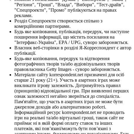
"Регіони", "Гроші", "Влада", "Вибори", "Тест-драйв",
"Спецпроекти", "Промо" публікуються на правах
реклами.
Розділ Спецпроекти створюється спільно з
комерційними партнерами.
Будь яке копіювання, публікація, передрук, чи наступне
поширення інформації, що містить посилання на
"Інтерфакс-Україна", EPA / UPG, суворо забороняється.
Власник веб-сторінки в розділі Я-Корреспондент є автор
публікації.
Будь-яке копіювання, передрук та відтворення
фотографічних творів та/або аудіовізуальних творів
правовласника Getty Images - суворо забороняється.
Матеріали сайту korrespondent.net призначені для осіб
старше 21 року (21+). Участь в азартних іграх може
викликати ігрову залежність. Дотримуйтесь правил
(принципів) відповідальної гри. При виявленні перших
ознак залежності негайно зверніться до спеціаліста.
Пам'ятайте, що участь в азартних іграх не може бути
джерелом доходів або альтернативою роботі.
Інформаційний ресурс korrespondent.net не проводить
ігри на реальні та/або віртуальні гроші, також сайт не
приймає ні в якій формі оплату ставок та інших
платежів, які пов’язані/можуть бути пов’язані з
азартними іграми, букмекерами чи тоталізаторами. Будь-