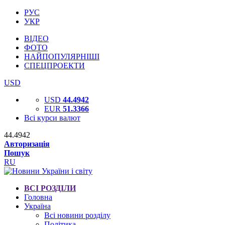
РУС
УКР
ВІДЕО
ФОТО
НАЙПОПУЛЯРНІШІ
СПЕЦПРОЕКТИ
USD
USD
44.4942
EUR
51.3366
Всі курси валют
44.4942
Авторизація
Пошук
RU
ВСІ РОЗДІЛИ
Головна
Україна
Всі новини розділу
Політика