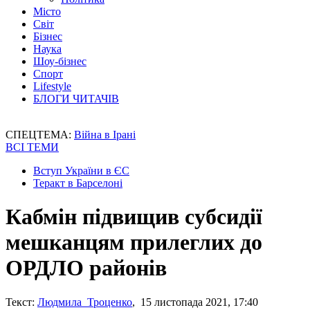
Місто
Світ
Бізнес
Наука
Шоу-бізнес
Спорт
Lifestyle
БЛОГИ ЧИТАЧІВ
СПЕЦТЕМА:
Війна в Ірані
ВСІ ТЕМИ
Вступ України в ЄС
Теракт в Барселоні
Кабмін підвищив субсидії
мешканцям прилеглих до
ОРДЛО районів
Текст:
Людмила Троценко
, 15 листопада 2021, 17:40