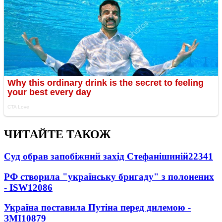
ЧИТАЙТЕ ТАКОЖ
Суд обрав запобіжний захід Стефанішиній
22341
РФ створила "українську бригаду" з полонених
- ISW
12086
Україна поставила Путіна перед дилемою -
ЗМІ
10879