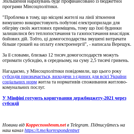
Збільшення нарахувань буде профінансовано із бюджетної
програми Мінсоцполітики.
"Проблема в тому, що місцеві жителі на лінії зіткнення
вимушено використовують побутові електроприлади для
обігріву своїх житлових приміщень, тому що їхні будинки
залишилися без теплопостачання та газопостачання внаслідок
бойових дій. Тобто, ці домогосподарства змушені витрачати
більше грошей на оплату електроенергії", - написала Верещук.
За її словами, близько 12 тисяч домогосподарств можуть
отримати субсидію, в середньому, на суму 2,5 тисячі гривень.
Нагадаємо, у Мінсоцполітики повідомили, що цього року
субсидія призначається, виходячи з єдиних для всієї України
соціальних норм
житла та нормативів споживання житлово-
комунальних послуг.
У Мінфіні готують коригування держбюджету-2021 через
субсидії
Новини від
Корреспондент.net
в Telegram. Підписуйтесь на
наш канал
https://t.me/korrespondentnet