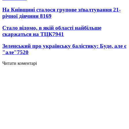
На Київщині сталося групове зґвалтування 21-
річної дівчини
8169
Стало відомо, в якій області найбільше
скаржаться на ТЦК
7941
Зеленський про українську балістику: Буде, але є
"але"
7520
Читати коментарі