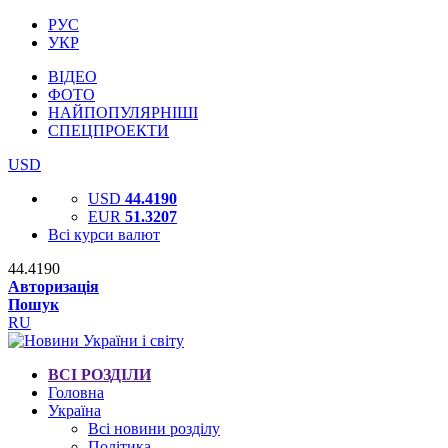
РУС
УКР
ВІДЕО
ФОТО
НАЙПОПУЛЯРНІШІ
СПЕЦПРОЕКТИ
USD
USD
44.4190
EUR
51.3207
Всі курси валют
44.4190
Авторизація
Пошук
RU
ВСІ РОЗДІЛИ
Головна
Україна
Всі новини розділу
Політика