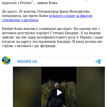
відносин з Росією", - заявив Кива.
До цього, 26 жовтня, Генпрокурор Ірина Венедіктова
повідомила, що проти Киви
відкрито справу за фактом
стрілянини з автомата
.
Раніше Кива виклав у соцмережі два відео. На одному він з
автомата розстрілює портрет Степана Бандери. А на іншому
заявляє, що він лідер антифашистського руху в Україні, і каже
погрози на адресу послідовників Бандери. В кінці ролика він
стріляє з автомата і дає феєрверк.