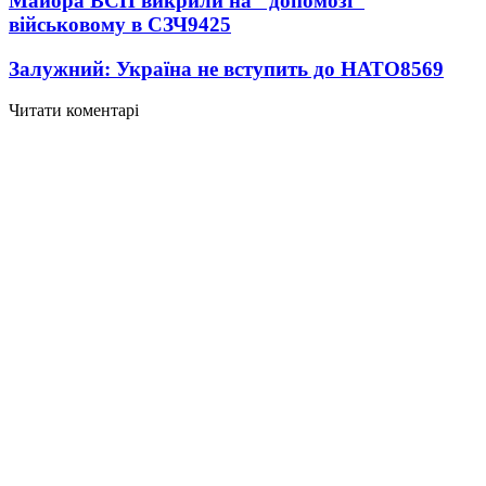
Майора ВСП викрили на "допомозі"
військовому в СЗЧ
9425
Залужний: Україна не вступить до НАТО
8569
Читати коментарі