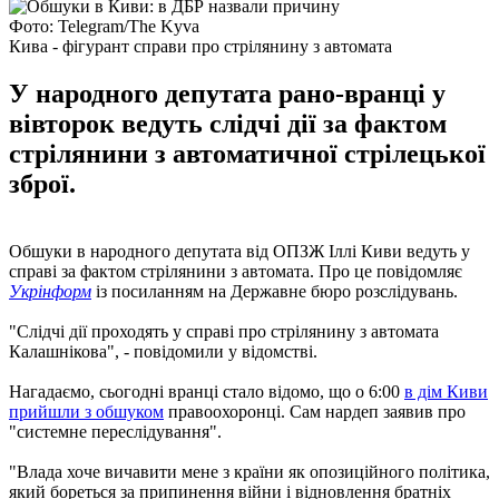
Фото: Telegram/The Kyva
Кива - фігурант справи про стрілянину з автомата
У народного депутата рано-вранці у
вівторок ведуть слідчі дії за фактом
стрілянини з автоматичної стрілецької
зброї.
Обшуки в народного депутата від ОПЗЖ Іллі Киви ведуть у
справі за фактом стрілянини з автомата. Про це повідомляє
Укрінформ
із посиланням на Державне бюро розслідувань.
"Слідчі дії проходять у справі про стрілянину з автомата
Калашнікова", - повідомили у відомстві.
Нагадаємо, сьогодні вранці стало відомо, що о 6:00
в дім Киви
прийшли з обшуком
правоохоронці. Сам нардеп заявив про
"системне переслідування".
"Влада хоче вичавити мене з країни як опозиційного політика,
який бореться за припинення війни і відновлення братніх