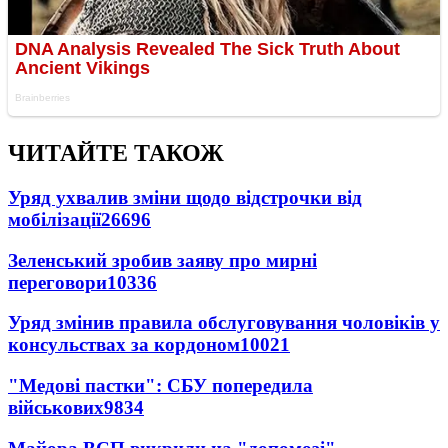
ЧИТАЙТЕ ТАКОЖ
Уряд ухвалив зміни щодо відстрочки від
мобілізації
26696
Зеленський зробив заяву про мирні
переговори
10336
Уряд змінив правила обслуговування чоловіків у
консульствах за кордоном
10021
"Медові пастки": СБУ попередила
військових
9834