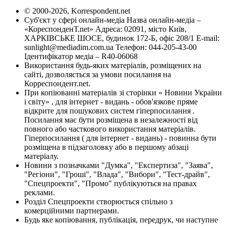
© 2000-2026, Korrespondent.net
Суб'єкт у сфері онлайн-медіа Назва онлайн-медіа –
«КореспонденТ.net» Адреса: 02091, місто Київ,
ХАРКІВСЬКЕ ШОСЕ, будинок 172-Б, офіс 208/1 E-mail:
sunlight@mediadim.com.ua
Телефон: 044-205-43-00
Ідентифікатор медіа – R40-06068
Використання будь-яких матеріалів, розміщених на
сайті, дозволяється за умови посилання на
Корреспондент.net.
При копіюванні матеріалів зі сторінки « Новини України
і світу» , для інтернет - видань - обов'язкове пряме
відкрите для пошукових систем гіперпосилання .
Посилання має бути розміщена в незалежності від
повного або часткового використання матеріалів.
Гіперпосилання ( для інтернет - видань) - повинна бути
розміщена в підзаголовку або в першому абзаці
матеріалу.
Новини з позначками "Думка", "Експертиза", "Заява",
"Регіони", "Гроші", "Влада", "Вибори", "Тест-драйв",
"Спецпроекти", "Промо" публікуються на правах
реклами.
Розділ Спецпроекти створюється спільно з
комерційними партнерами.
Будь яке копіювання, публікація, передрук, чи наступне