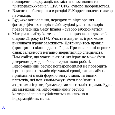
поширення інформації, що містить посилання на
"Інтерфакс-Україна", EPA / UPG, суворо забороняється.
Власник веб-сторінки в розділі Я-Корреспондент є автор
публікації.
Будь-яке копіювання, передрук та відтворення
фотографічних творів та/або аудіовізуальних творів
правовласника Getty Images - суворо забороняється.
Матеріали сайту korrespondent.net призначені для осіб
старше 21 року (21+). Участь в азартних іграх може
викликати ігрову залежність. Дотримуйтесь правил
(принципів) відповідальної гри. При виявленні перших
ознак залежності негайно зверніться до спеціаліста.
Пам'ятайте, що участь в азартних іграх не може бути
джерелом доходів або альтернативою роботі.
Інформаційний ресурс korrespondent.net не проводить
ігри на реальні та/або віртуальні гроші, також сайт не
приймає ні в якій формі оплату ставок та інших
платежів, які пов’язані/можуть бути пов’язані з
азартними іграми, букмекерами чи тоталізаторами. Будь-
які матеріали на інформаційному ресурсі
korrespondent.net публікуються виключно в
інформаційних цілях.
X