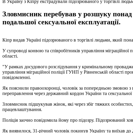
В Україну з Кіпру екстрадували підозрюваного у торгівлі людь
Зловмисник перебував у розшуку понад р
подальшої сексуальної експлуатації.
Кіпр видав Україні підозрюваного в торгівлі людьми, який пона
У супроводі конвою та співробітників управління міграційної п
області.
"У рамках досудового розслідування у кримінальному проваджен
управління міграційної поліції ГУНП у Рівненській області пр
повідомленні.
Як пояснили правоохоронці, чоловік за попередньою змовою з
переправлення через державний кордон України та сексуальної е
Зловмисник підшукував жінок, які через збіг тяжких особистих
працевлаштування.
Поліція заочно повідомила йому про підозру. Підозрюваний хов
Як виявилося, 31-річний чоловік покинув Україну та виїхав до 