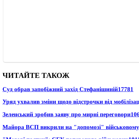
ЧИТАЙТЕ ТАКОЖ
Суд обрав запобіжний захід Стефанішиній
17781
Уряд ухвалив зміни щодо відстрочки від мобілізац
Зеленський зробив заяву про мирні переговори
10
Майора ВСП викрили на "допомозі" військовому