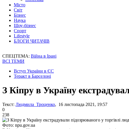
Місто
Світ
Бізнес
Наука
Шоу-бізнес
Спорт
Lifestyle
БЛОГИ ЧИТАЧІВ
СПЕЦТЕМА:
Війна в Ірані
ВСІ ТЕМИ
Вступ України в ЄС
Теракт в Барселоні
З Кіпру в Україну екстрадува
Текст:
Людмила Троценко
, 16 листопада 2021, 19:57
0
238
Фото: npu.gov.ua