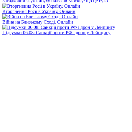
Загадковий звук вибуху налякав Москву: що це було
Вторгнення Росії в Україну. Онлайн
Війна на Близькому Сході. Онлайн
Підсумки 06.08: Санкції проти РФ і дрон у Лейпцигу