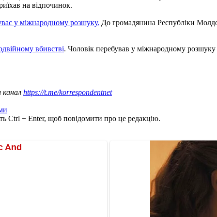
приїхав на відпочинок.
уває у міжнародному розшуку.
До громадянина Республіки Молдов
одвійному вбивстві
. Чоловік перебував у міжнародному розшуку 
ш канал
https://t.me/korrespondentnet
ми
ь Ctrl + Enter, щоб повідомити про це редакцію.