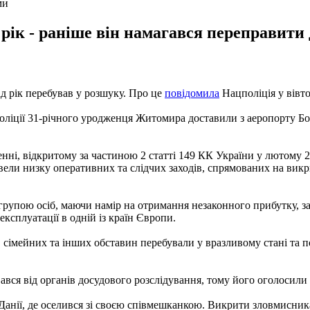
ми
ік - раніше він намагався переправити 
д рік перебував у розшуку. Про це
повідомила
Нацполіція у вівто
оліції 31-річного уродженця Житомира доставили з аеропорту Бор
ні, відкритому за частиною 2 статті 149 КК України у лютому 202
овели низку оперативних та слідчих заходів, спрямованих на викр
 групою осіб, маючи намір на отримання незаконного прибутку, 
ксплуатації в одній із країн Європи.
, сімейних та інших обставин перебували у вразливому стані та 
ався від органів досудового розслідування, тому його оголосили
Данії, де оселився зі своєю співмешканкою. Викрити зловмисника