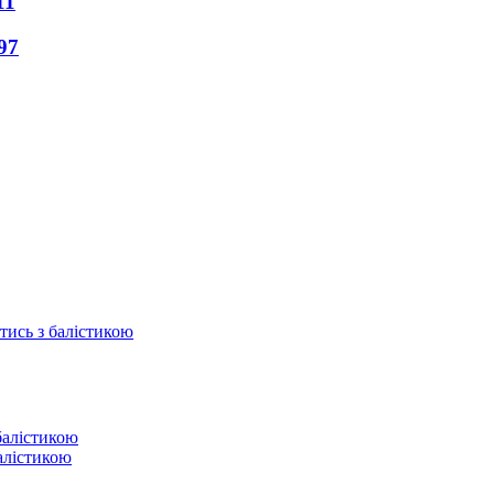
11
97
отись з балістикою
балістикою