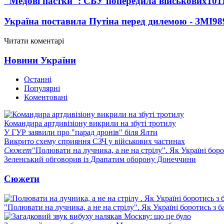
"Медові пастки": СБУ попередила військових
101
Україна поставила Путіна перед дилемою - ЗМІ
98
Читати коментарі
Новини України
Останні
Популярні
Коментовані
Командира артдивізіону викрили на збуті тротилу
У ГУР заявили про "парад дронів" біля Ялти
Викрито схему сприяння СЗЧ у військових частинах
Сюжет
"Полювати на лучника, а не на стрілу". Як Україні бор
Зеленський обговорив із Драпатим оборону Донеччини
Сюжети
"Полювати на лучника, а не на стрілу". Як Україні боротись з 