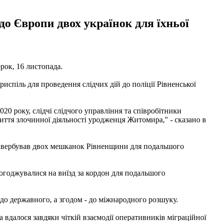
до Європи двох українок для їхньої
рок, 16 листопада.
испіль для проведення слідчих дій до поліції Рівненської
0 року, слідчі слідчого управління та співробітники
иття злочинної діяльності уродженця Житомира," - сказано в
завербував двох мешканок Рівненщини для подальшого
погоджувалися на виїзд за кордон для подальшого
 до державного, а згодом - до міжнародного розшуку.
 вдалося завдяки чіткій взаємодії оперативників міграційної