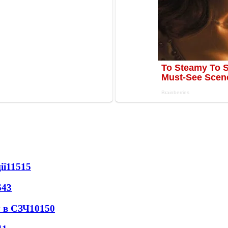
ії
11515
643
 в СЗЧ
10150