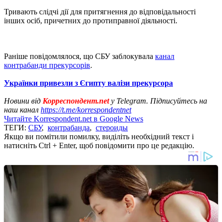
Тривають слідчі дії для притягнення до відповідальності
інших осіб, причетних до протиправної діяльності.
Раніше повідомлялося, що СБУ заблокувала
канал
контрабанди прекурсорів
.
Українки привезли з Єгипту валізи прекурсора
Новини від
Корреспондент.net
у Telegram. Підписуйтесь на
наш канал
https://t.me/korrespondentnet
Читайте Korrespondent.net в Google News
ТЕГИ:
СБУ
,
контрабанда
,
стероиды
Якщо ви помітили помилку, виділіть необхідний текст і
натисніть Ctrl + Enter, щоб повідомити про це редакцію.