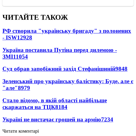
ЧИТАЙТЕ ТАКОЖ
РФ створила "українську бригаду" з полонених
- ISW
12928
Україна поставила Путіна перед дилемою -
ЗМІ
11054
Суд обрав запобіжний захід Стефанішиній
9848
Зеленський про українську балістику: Буде, але є
"але"
8979
Стало відомо, в якій області найбільше
скаржаться на ТЦК
8184
Україні не вистачає грошей на армію
7234
Читати коментарі