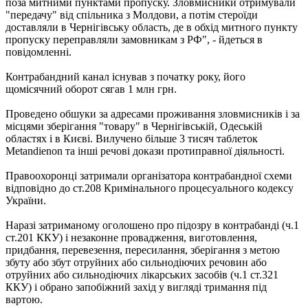
поза митними пунктами пропуску. Зловмисники отримували
"передачу" від спільника з Молдови, а потім стероїди
доставляли в Чернігівську область, де в обхід митного пункту
пропуску переправляли замовникам з РФ", - йдеться в
повідомленні.
Контрабандний канал існував з початку року, його
щомісячний оборот сягав 1 млн грн.
Проведено обшуки за адресами проживання зловмисників і за
місцями зберігання "товару" в Чернігівській, Одеській
областях і в Києві. Вилучено більше 3 тисяч таблеток
Metandienon та інші речові докази протиправної діяльності.
Правоохоронці затримали організатора контрабандної схеми
відповідно до ст.208 Кримінального процесуального кодексу
України.
Наразі затриманому оголошено про підозру в контрабанді (ч.1
ст.201 ККУ) і незаконне провадження, виготовлення,
придбання, перевезення, пересилання, зберігання з метою
збуту або збут отруйних або сильнодіючих речовин або
отруйних або сильнодіючих лікарських засобів (ч.1 ст.321
ККУ) і обрано запобіжний захід у вигляді тримання під
вартою.