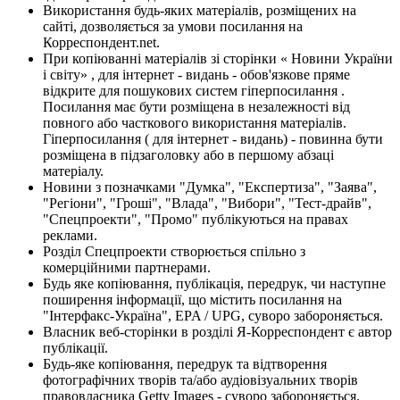
Використання будь-яких матеріалів, розміщених на
сайті, дозволяється за умови посилання на
Корреспондент.net.
При копіюванні матеріалів зі сторінки « Новини України
і світу» , для інтернет - видань - обов'язкове пряме
відкрите для пошукових систем гіперпосилання .
Посилання має бути розміщена в незалежності від
повного або часткового використання матеріалів.
Гіперпосилання ( для інтернет - видань) - повинна бути
розміщена в підзаголовку або в першому абзаці
матеріалу.
Новини з позначками "Думка", "Експертиза", "Заява",
"Регіони", "Гроші", "Влада", "Вибори", "Тест-драйв",
"Спецпроекти", "Промо" публікуються на правах
реклами.
Розділ Спецпроекти створюється спільно з
комерційними партнерами.
Будь яке копіювання, публікація, передрук, чи наступне
поширення інформації, що містить посилання на
"Інтерфакс-Україна", EPA / UPG, суворо забороняється.
Власник веб-сторінки в розділі Я-Корреспондент є автор
публікації.
Будь-яке копіювання, передрук та відтворення
фотографічних творів та/або аудіовізуальних творів
правовласника Getty Images - суворо забороняється.