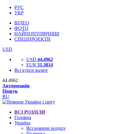
РУС
УКР
ВІДЕО
ФОТО
НАЙПОПУЛЯРНІШІ
СПЕЦПРОЕКТИ
USD
USD
44.4962
EUR
51.3814
Всі курси валют
44.4962
Авторизація
Пошук
RU
ВСІ РОЗДІЛИ
Головна
Україна
Всі новини розділу
Політика