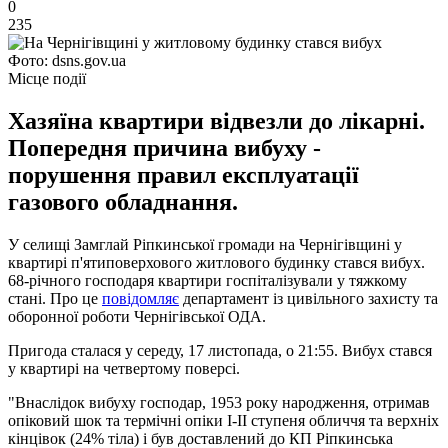
0
235
Фото: dsns.gov.ua
Місце події
Хазяїна квартири відвезли до лікарні.
Попередня причина вибуху -
порушення правил експлуатації
газового обладнання.
У селищі Замглай Ріпкинської громади на Чернігівщині у
квартирі п'ятиповерхового житлового будинку стався вибух.
68-річного господаря квартири госпіталізували у тяжкому
стані. Про це
повідомляє
департамент із цивільного захисту та
оборонної роботи Чернігівської ОДА.
Пригода сталася у середу, 17 листопада, о 21:55. Вибух стався
у квартирі на четвертому поверсі.
"Внаслідок вибуху господар, 1953 року народження, отримав
опіковий шок та термічні опіки І-ІІ ступеня обличчя та верхніх
кінцівок (24% тіла) і був доставлений до КП Ріпкинська