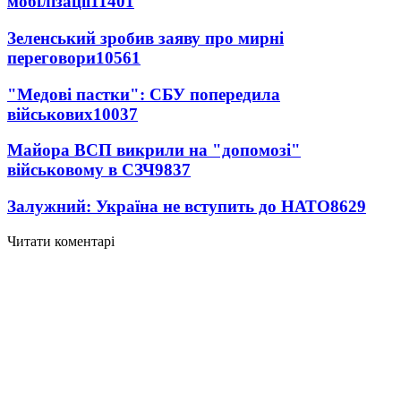
мобілізації
11401
Зеленський зробив заяву про мирні
переговори
10561
"Медові пастки": СБУ попередила
військових
10037
Майора ВСП викрили на "допомозі"
військовому в СЗЧ
9837
Залужний: Україна не вступить до НАТО
8629
Читати коментарі