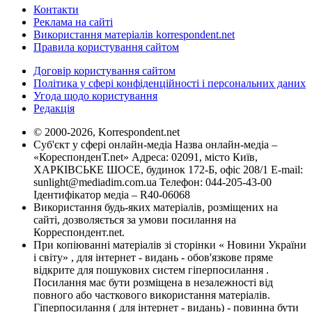
Контакти
Реклама на сайті
Використання матеріалів korrespondent.net
Правила користування сайтом
Договір користування сайтом
Політика у сфері конфіденційності і персональних даних
Угода щодо користування
Редакція
© 2000-2026, Korrespondent.net
Суб'єкт у сфері онлайн-медіа Назва онлайн-медіа –
«КореспонденТ.net» Адреса: 02091, місто Київ,
ХАРКІВСЬКЕ ШОСЕ, будинок 172-Б, офіс 208/1 E-mail:
sunlight@mediadim.com.ua
Телефон: 044-205-43-00
Ідентифікатор медіа – R40-06068
Використання будь-яких матеріалів, розміщених на
сайті, дозволяється за умови посилання на
Корреспондент.net.
При копіюванні матеріалів зі сторінки « Новини України
і світу» , для інтернет - видань - обов'язкове пряме
відкрите для пошукових систем гіперпосилання .
Посилання має бути розміщена в незалежності від
повного або часткового використання матеріалів.
Гіперпосилання ( для інтернет - видань) - повинна бути