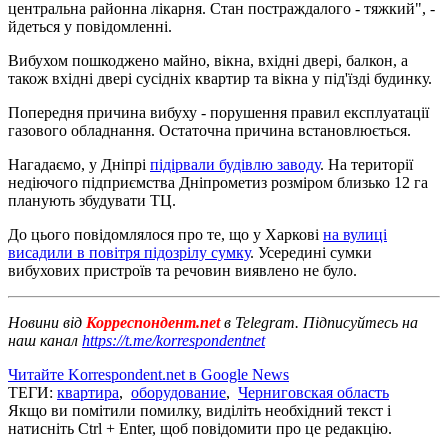
центральна районна лікарня. Стан постраждалого - тяжкий", -
йдеться у повідомленні.
Вибухом пошкоджено майно, вікна, вхідні двері, балкон, а
також вхідні двері сусідніх квартир та вікна у під'їзді будинку.
Попередня причина вибуху - порушення правил експлуатації
газового обладнання. Остаточна причина встановлюється.
Нагадаємо, у Дніпрі
підірвали будівлю заводу
. На території
недіючого підприємства Дніпрометиз розміром близько 12 га
планують збудувати ТЦ.
До цього повідомлялося про те, що у Харкові
на вулиці
висадили в повітря підозрілу сумку
. Усередині сумки
вибухових пристроїв та речовин виявлено не було.
Новини від
Корреспондент.net
в Telegram. Підписуйтесь на
наш канал
https://t.me/korrespondentnet
Читайте Korrespondent.net в Google News
ТЕГИ:
квартира
,
оборудование
,
Черниговская область
Якщо ви помітили помилку, виділіть необхідний текст і
натисніть Ctrl + Enter, щоб повідомити про це редакцію.