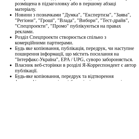
розміщена в підзаголовку або в першому абзаці
матеріалу.
Новини з позначками "Думка", "Експертиза", "Заява",
"Регіони", "Гроші", "Влада", "Вибори", "Тест-драйв",
"Спецпроекти", "Промо" публікуються на правах
реклами.
Розділ Спецпроекти створюється спільно з
комерційними партнерами.
Будь яке копіювання, публікація, передрук, чи наступне
поширення інформації, що містить посилання на
"Інтерфакс-Україна", EPA / UPG, суворо забороняється.
Власник веб-сторінки в розділі Я-Корреспондент є автор
публікації.
Будь-яке копіювання, передрук та відтворення
фотографічних творів та/або аудіовізуальних творів
правовласника Getty Images - суворо забороняється.
Матеріали сайту korrespondent.net призначені для осіб
старше 21 року (21+). Участь в азартних іграх може
викликати ігрову залежність. Дотримуйтесь правил
(принципів) відповідальної гри. При виявленні перших
ознак залежності негайно зверніться до спеціаліста.
Пам'ятайте, що участь в азартних іграх не може бути
джерелом доходів або альтернативою роботі.
Інформаційний ресурс korrespondent.net не проводить
ігри на реальні та/або віртуальні гроші, також сайт не