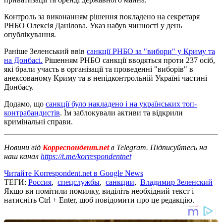
Контроль за виконанням рішення покладено на секретаря
РНБО Олексія Данілова. Указ набув чинності у день
опублікування.
Раніше Зеленський ввів
санкції РНБО за "вибори" у Криму та
на Донбасі.
Рішенням РНБО санкції вводяться проти 237 осіб,
які брали участь в організації та проведенні "виборів" в
анексованому Криму та в непідконтрольній Україні частині
Донбасу.
Додамо, що
санкції було накладено і на українських топ-
контрабандистів
. Їм заблокували активи та відкрили
кримінальні справи.
Новини від
Корреспондент.net
в Telegram. Підписуйтесь на
наш канал
https://t.me/korrespondentnet
Читайте Korrespondent.net в Google News
ТЕГИ:
Россия
,
спецслужбы
,
санкции
,
Владимир Зеленский
Якщо ви помітили помилку, виділіть необхідний текст і
натисніть Ctrl + Enter, щоб повідомити про це редакцію.