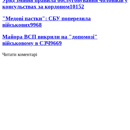
Уряд змінив правила обслуговування чоловіків у
консульствах за кордоном
10152
"Медові пастки": СБУ попередила
військових
9968
Майора ВСП викрили на "допомозі"
військовому в СЗЧ
9669
Читати коментарі