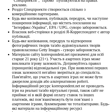
"Спецпроекти", "Промо" публікуються на правах
реклами.
Розділ Спецпроекти створюється спільно з
комерційними партнерами.
Будь яке копіювання, публікація, передрук, чи наступне
поширення інформації, що містить посилання на
"Інтерфакс-Україна", EPA / UPG, суворо забороняється.
Власник веб-сторінки в розділі Я-Корреспондент є автор
публікації.
Будь-яке копіювання, передрук та відтворення
фотографічних творів та/або аудіовізуальних творів
правовласника Getty Images - суворо забороняється.
Матеріали сайту korrespondent.net призначені для осіб
старше 21 року (21+). Участь в азартних іграх може
викликати ігрову залежність. Дотримуйтесь правил
(принципів) відповідальної гри. При виявленні перших
ознак залежності негайно зверніться до спеціаліста.
Пам'ятайте, що участь в азартних іграх не може бути
джерелом доходів або альтернативою роботі.
Інформаційний ресурс korrespondent.net не проводить
ігри на реальні та/або віртуальні гроші, також сайт не
приймає ні в якій формі оплату ставок та інших
платежів, які пов’язані/можуть бути пов’язані з
азартними іграми, букмекерами чи тоталізаторами. Будь-
які матеріали на інформаційному ресурсі