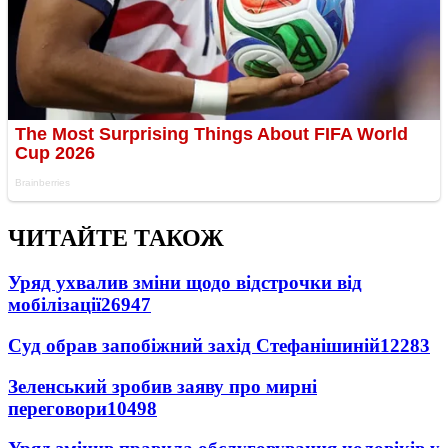
ЧИТАЙТЕ ТАКОЖ
Уряд ухвалив зміни щодо відстрочки від
мобілізації
26947
Суд обрав запобіжний захід Стефанішиній
12283
Зеленський зробив заяву про мирні
переговори
10498