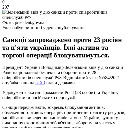
0
207
Фото: president.gov.ua
Указ набув чинності у день опублікування
Санкції запроваджено проти 23 росіян
та п'яти українців. Їхні активи та
торгові операції блокуватимуться.
Президент України Володимир Зеленський ввів у дію санкції
Ради національної безпеки та оборони проти 28
співробітників спецслужб РФ. Відповідний указ №584/2021
опубліковано на
сайті
глави держави.
У документі вказані громадяни Росії (23 особи) та України,
співробітники російських спецслужб.
Санкції передбачають, зокрема, блокування активів,
обмеження торгових операцій, припинення транзиту ресурсів,
запобігання виведенню капіталів за межі України, зупинку
виконання економічних зобов'язань, заборону на участь у
приватизації та оренді державного майна.