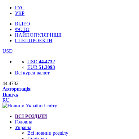
РУС
УКР
ВІДЕО
ФОТО
НАЙПОПУЛЯРНІШІ
СПЕЦПРОЕКТИ
USD
USD
44.4732
EUR
51.3093
Всі курси валют
44.4732
Авторизація
Пошук
RU
ВСІ РОЗДІЛИ
Головна
Україна
Всі новини розділу
Політика