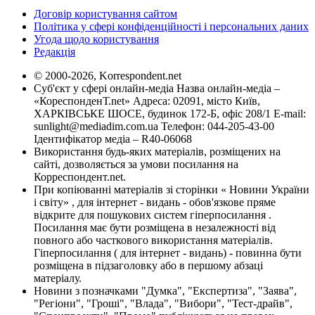
Договір користування сайтом
Політика у сфері конфіденційності і персональних даних
Угода щодо користування
Редакція
© 2000-2026, Korrespondent.net
Суб'єкт у сфері онлайн-медіа Назва онлайн-медіа –
«КореспонденТ.net» Адреса: 02091, місто Київ,
ХАРКІВСЬКЕ ШОСЕ, будинок 172-Б, офіс 208/1 E-mail:
sunlight@mediadim.com.ua
Телефон: 044-205-43-00
Ідентифікатор медіа – R40-06068
Використання будь-яких матеріалів, розміщених на
сайті, дозволяється за умови посилання на
Корреспондент.net.
При копіюванні матеріалів зі сторінки « Новини України
і світу» , для інтернет - видань - обов'язкове пряме
відкрите для пошукових систем гіперпосилання .
Посилання має бути розміщена в незалежності від
повного або часткового використання матеріалів.
Гіперпосилання ( для інтернет - видань) - повинна бути
розміщена в підзаголовку або в першому абзаці
матеріалу.
Новини з позначками "Думка", "Експертиза", "Заява",
"Регіони", "Гроші", "Влада", "Вибори", "Тест-драйв",