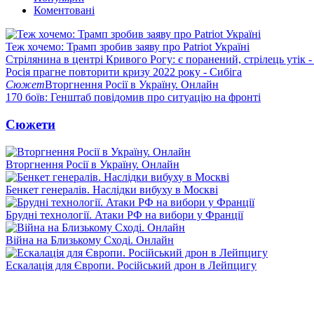
Коментовані
Теж хочемо: Трамп зробив заяву про Patriot Україні
Стрілянина в центрі Кривого Рогу: є поранений, стрілець утік -
Росія прагне повторити кризу 2022 року - Сибіга
Сюжет
Вторгнення Росії в Україну. Онлайн
170 боїв: Генштаб повідомив про ситуацію на фронті
Сюжети
Вторгнення Росії в Україну. Онлайн
Бенкет генералів. Наслідки вибуху в Москві
Брудні технології. Атаки РФ на вибори у Франції
Війна на Близькому Сході. Онлайн
Ескалація для Європи. Російський дрон в Лейпцигу