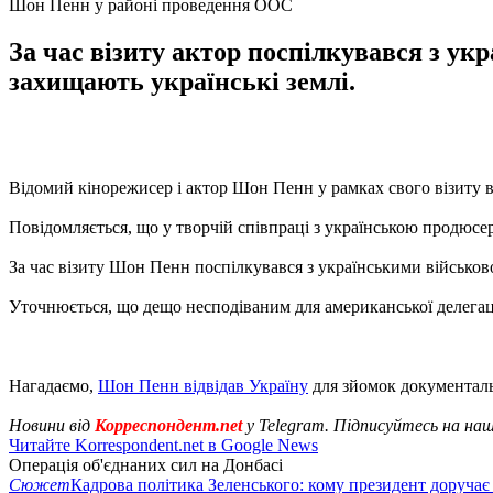
Шон Пенн у районі проведення ООС
За час візиту актор поспілкувався з ук
захищають українські землі.
Відомий кінорежисер і актор Шон Пенн у рамках свого візиту в
Повідомляється, що у творчій співпраці з українською продюс
За час візиту Шон Пенн поспілкувався з українськими військово
Уточнюється, що дещо несподіваним для американської делегаці
Нагадаємо,
Шон Пенн відвідав Україну
для зйомок документаль
Новини від
Корреспондент.net
у Telegram. Підписуйтесь на на
Читайте Korrespondent.net в Google News
Операція об'єднаних сил на Донбасі
Сюжет
Кадрова політика Зеленського: кому президент доручає