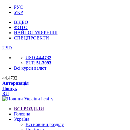
РУС
УКР
ВІДЕО
ФОТО
НАЙПОПУЛЯРНІШІ
СПЕЦПРОЕКТИ
USD
USD
44.4732
EUR
51.3093
Всі курси валют
44.4732
Авторизація
Пошук
RU
ВСІ РОЗДІЛИ
Головна
Україна
Всі новини розділу
Політика