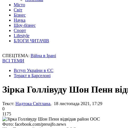
Місто
Світ
Бізнес
Наука
Шоу-бізнес
Спорт
Lifestyle
БЛОГИ ЧИТАЧІВ
СПЕЦТЕМА:
Війна в Ірані
ВСІ ТЕМИ
Вступ України в ЄС
Теракт в Барселоні
Зірка Голлівуду Шон Пенн ві
Текст:
Надтока Світлана
, 18 листопада 2021, 17:29
0
1175
Фото: facebook.com/pressjfo.news