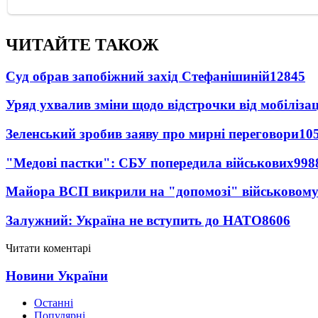
ЧИТАЙТЕ ТАКОЖ
Суд обрав запобіжний захід Стефанішиній
12845
Уряд ухвалив зміни щодо відстрочки від мобілізац
Зеленський зробив заяву про мирні переговори
10
"Медові пастки": СБУ попередила військових
998
Майора ВСП викрили на "допомозі" військовому
Залужний: Україна не вступить до НАТО
8606
Читати коментарі
Новини України
Останні
Популярні