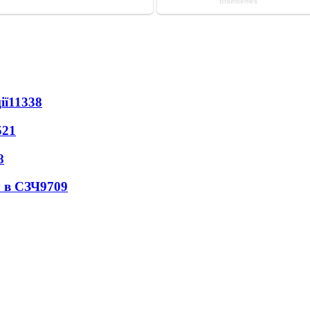
ії
11338
521
8
 в СЗЧ
9709