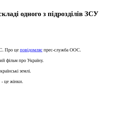
кладі одного з підрозділів ЗСУ
ОС. Про це
повідомляє
прес-служба ООС.
ий фільм про Україну.
раїнські землі.
- це жінки.