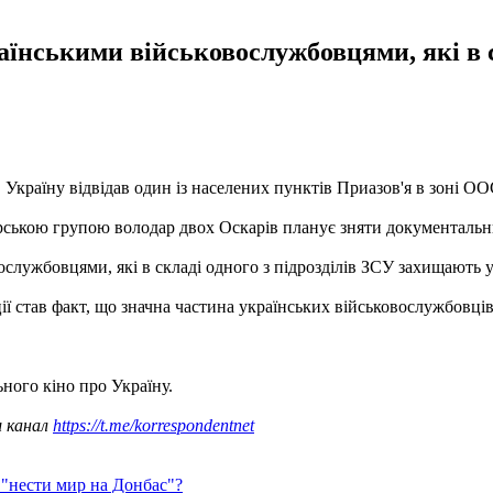
раїнськими військовослужбовцями, які в с
 Україну відвідав один із населених пунктів Приазов'я в зоні О
ерською групою володар двох Оскарів планує зняти документальн
службовцями, які в складі одного з підрозділів ЗСУ захищають ук
ї став факт, що значна частина українських військовослужбовців 
ного кіно про Україну.
ш канал
https://t.me/korrespondentnet
 "нести мир на Донбас"?