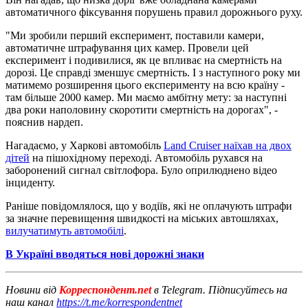
автоматичного фіксування порушень правил дорожнього руху.
"Ми зробили перший експеримент, поставили камери,
автоматичне штрафування цих камер. Провели цей
експеримент і подивилися, як це впливає на смертність на
дорозі. Це справді зменшує смертність. І з наступного року ми
матимемо розширення цього експерименту на всю країну -
там більше 2000 камер. Ми маємо амбітну мету: за наступні
два роки наполовину скоротити смертність на дорогах", -
пояснив нардеп.
Нагадаємо, у Харкові автомобіль
Land Cruiser наїхав на двох
дітей
на пішохідному переході. Автомобіль рухався на
заборонений сигнал світлофора. Було оприлюднено відео
інциденту.
Раніше повідомлялося, що у водіїв, які не оплачують штрафи
за значне перевищення швидкості на міських автошляхах,
вилучатимуть автомобілі
.
В Україні вводяться нові дорожні знаки
Новини від
Корреспондент.net
в Telegram. Підписуйтесь на
наш канал
https://t.me/korrespondentnet