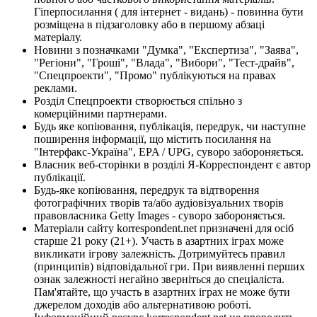
Гіперпосилання ( для інтернет - видань) - повинна бути
розміщена в підзаголовку або в першому абзаці
матеріалу.
Новини з позначками "Думка", "Експертиза", "Заява",
"Регіони", "Гроші", "Влада", "Вибори", "Тест-драйв",
"Спецпроекти", "Промо" публікуються на правах
реклами.
Розділ Спецпроекти створюється спільно з
комерційними партнерами.
Будь яке копіювання, публікація, передрук, чи наступне
поширення інформації, що містить посилання на
"Інтерфакс-Україна", EPA / UPG, суворо забороняється.
Власник веб-сторінки в розділі Я-Корреспондент є автор
публікації.
Будь-яке копіювання, передрук та відтворення
фотографічних творів та/або аудіовізуальних творів
правовласника Getty Images - суворо забороняється.
Матеріали сайту korrespondent.net призначені для осіб
старше 21 року (21+). Участь в азартних іграх може
викликати ігрову залежність. Дотримуйтесь правил
(принципів) відповідальної гри. При виявленні перших
ознак залежності негайно зверніться до спеціаліста.
Пам'ятайте, що участь в азартних іграх не може бути
джерелом доходів або альтернативою роботі.