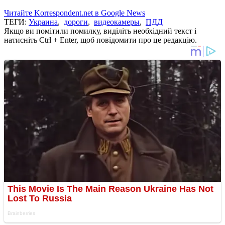
Читайте Korrespondent.net в Google News
ТЕГИ:
Украина
,
дороги
,
видеокамеры
,
ПДД
Якщо ви помітили помилку, виділіть необхідний текст і
натисніть Ctrl + Enter, щоб повідомити про це редакцію.