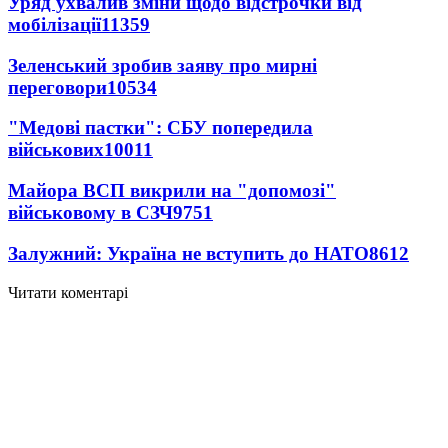
Уряд ухвалив зміни щодо відстрочки від
мобілізації
11359
Зеленський зробив заяву про мирні
переговори
10534
"Медові пастки": СБУ попередила
військових
10011
Майора ВСП викрили на "допомозі"
військовому в СЗЧ
9751
Залужний: Україна не вступить до НАТО
8612
Читати коментарі