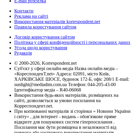
E-mail розсилка
Контакти
Реклама на сайті
Використання матеріалів korrespondent.net
Правила користування сайтом
Договір користування сайтом
Політика у сфері конфіденційності і персональних даних
Угода щодо користування
Редакція
© 2000-2026, Korrespondent.net
Суб'єкт у сфері онлайн-медіа Назва онлайн-медіа –
«КореспонденТ.net» Адреса: 02091, місто Київ,
ХАРКІВСЬКЕ ШОСЕ, будинок 172-Б, офіс 208/1 E-mail:
sunlight@mediadim.com.ua
Телефон: 044-205-43-00
Ідентифікатор медіа – R40-06068
Використання будь-яких матеріалів, розміщених на
сайті, дозволяється за умови посилання на
Корреспондент.net.
При копіюванні матеріалів зі сторінки « Новини України
і світу» , для інтернет - видань - обов'язкове пряме
відкрите для пошукових систем гіперпосилання .
Посилання має бути розміщена в незалежності від
повного або часткового використання матеріалів.