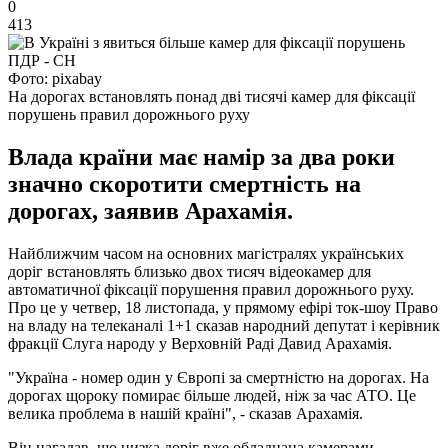
0
413
Фото: pixabay
На дорогах встановлять понад дві тисячі камер для фіксації
порушень правил дорожнього руху
Влада країни має намір за два роки
значно скоротити смертність на
дорогах, заявив Арахамія.
Найближчим часом на основних магістралях українських
доріг встановлять близько двох тисяч відеокамер для
автоматичної фіксації порушення правил дорожнього руху.
Про це у четвер, 18 листопада, у прямому ефірі ток-шоу Право
на владу на телеканалі 1+1 сказав народний депутат і керівник
фракції Слуга народу у Верховній Раді Давид Арахамія.
"Україна - номер один у Європі за смертністю на дорогах. На
дорогах щороку помирає більше людей, ніж за час АТО. Це
велика проблема в нашій країні", - сказав Арахамія.
Він нагадав, що низка доріг вже обладнана камерами