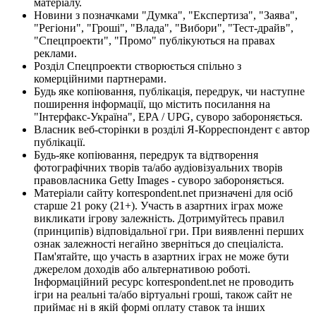
матеріалу.
Новини з позначками "Думка", "Експертиза", "Заява",
"Регіони", "Гроші", "Влада", "Вибори", "Тест-драйв",
"Спецпроекти", "Промо" публікуються на правах
реклами.
Розділ Спецпроекти створюється спільно з
комерційними партнерами.
Будь яке копіювання, публікація, передрук, чи наступне
поширення інформації, що містить посилання на
"Інтерфакс-Україна", EPA / UPG, суворо забороняється.
Власник веб-сторінки в розділі Я-Корреспондент є автор
публікації.
Будь-яке копіювання, передрук та відтворення
фотографічних творів та/або аудіовізуальних творів
правовласника Getty Images - суворо забороняється.
Матеріали сайту korrespondent.net призначені для осіб
старше 21 року (21+). Участь в азартних іграх може
викликати ігрову залежність. Дотримуйтесь правил
(принципів) відповідальної гри. При виявленні перших
ознак залежності негайно зверніться до спеціаліста.
Пам'ятайте, що участь в азартних іграх не може бути
джерелом доходів або альтернативою роботі.
Інформаційний ресурс korrespondent.net не проводить
ігри на реальні та/або віртуальні гроші, також сайт не
приймає ні в якій формі оплату ставок та інших