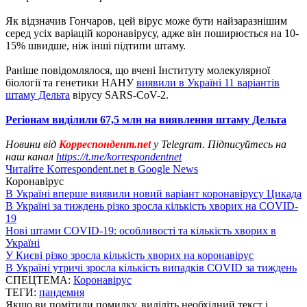
Як відзначив Гончаров, цей вірус може бути найзаразнішим
серед усіх варіацій коронавірусу, адже він поширюється на 10-
15% швидше, ніж інші підтипи штаму.
Раніше повідомлялося, що вчені Інституту молекулярної
біології та генетики НАНУ
виявили в Україні 11 варіантів
штаму Дельта
вірусу SARS-CoV-2.
Регіонам виділили 67,5 млн на виявлення штаму Дельта
Новини від
Корреспондент.net
у Telegram. Підписуйтесь на
наш канал
https://t.me/korrespondentnet
Читайте Korrespondent.net в Google News
Коронавірус
В Україні вперше виявили новий варіант коронавірусу Цикада
В Україні за тиждень різко зросла кількість хворих на COVID-
19
Нові штами COVID-19: особливості та кількість хворих в
Україні
У Києві різко зросла кількість хворих на коронавірус
В Україні утричі зросла кількість випадків COVID за тиждень
СПЕЦТЕМА:
Коронавірус
ТЕГИ:
пандемия
Якщо ви помітили помилку, виділіть необхідний текст і