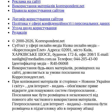
Реклама на сайті
Використання матеріалів korrespondent.net
Правила користування сайтом
Договір користування сайтом
Політика у сфері конфіденційності і персональних даних
Угода щодо користування
Редакція
© 2000-2026, Korrespondent.net
Суб'єкт у сфері онлайн-медіа Назва онлайн-медіа –
«КореспонденТ.net» Адреса: 02091, місто Київ,
ХАРКІВСЬКЕ ШОСЕ, будинок 172-Б, офіс 208/1 E-mail:
sunlight@mediadim.com.ua
Телефон: 044-205-43-00
Ідентифікатор медіа – R40-06068
Використання будь-яких матеріалів, розміщених на
сайті, дозволяється за умови посилання на
Корреспондент.net.
При копіюванні матеріалів зі сторінки « Новини України
і світу» , для інтернет - видань - обов'язкове пряме
відкрите для пошукових систем гіперпосилання .
Посилання має бути розміщена в незалежності від
повного або часткового використання матеріалів.
Гіперпосилання ( для інтернет - видань) - повинна бути
розміщена в підзаголовку або в першому абзаці