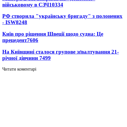
військовому в СЗЧ
10334
РФ створила "українську бригаду" з полонених
- ISW
8248
Київ про рішення Швеції щодо судна: Це
прецедент
7606
На Київщині сталося групове зґвалтування 21-
річної дівчини
7499
Читати коментарі