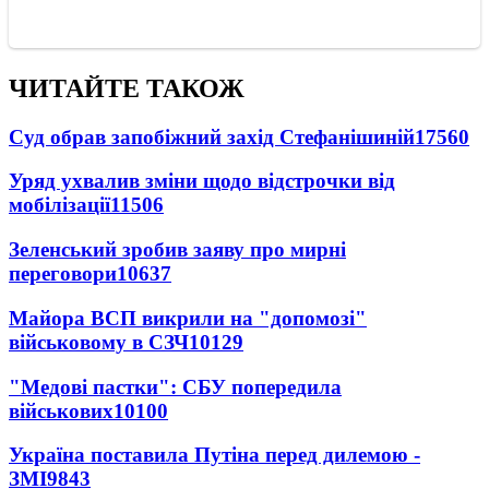
ЧИТАЙТЕ ТАКОЖ
Суд обрав запобіжний захід Стефанішиній
17560
Уряд ухвалив зміни щодо відстрочки від
мобілізації
11506
Зеленський зробив заяву про мирні
переговори
10637
Майора ВСП викрили на "допомозі"
військовому в СЗЧ
10129
"Медові пастки": СБУ попередила
військових
10100
Україна поставила Путіна перед дилемою -
ЗМІ
9843