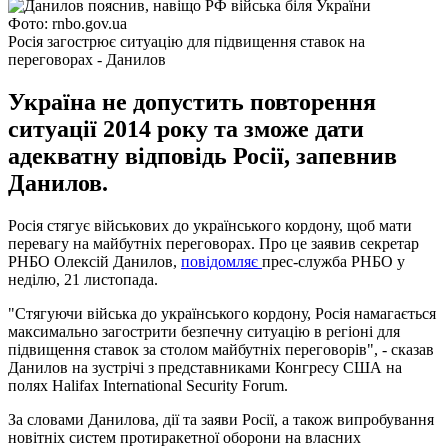
Фото: rnbo.gov.ua
Росія загострює ситуацію для підвищення ставок на
переговорах - Данилов
Україна не допустить повторення
ситуації 2014 року та зможе дати
адекватну відповідь Росії, запевнив
Данилов.
Росія стягує військових до українського кордону, щоб мати
перевагу на майбутніх переговорах. Про це заявив секретар
РНБО Олексій Данилов,
повідомляє
прес-служба РНБО у
неділю, 21 листопада.
"Стягуючи війська до українського кордону, Росія намагається
максимально загострити безпечну ситуацію в регіоні для
підвищення ставок за столом майбутніх переговорів", - сказав
Данилов на зустрічі з представниками Конгресу США на
полях Halifax International Security Forum.
За словами Данилова, дії та заяви Росії, а також випробування
новітніх систем протиракетної оборони на власних