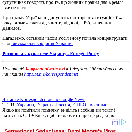
супутниках говорять про те, що жодних правил для Кремля
вже не існує.
При цьому Україна не допустить повторення ситуації 2014
року та зможе дати адекватну відповідь РФ, запевнив
Данилов.
Нагадаємо, останнім часом Росія знову почала концентрувати
свої
війська біля кордонів України.
Росія не атакуватиме Україну - Foreign Policy
Новини від
Корреспондент.net
в Telegram. Підписуйтесь на
наш канал
https://t.me/korrespondentnet
Читайте Korrespondent.net в Google News
ТЕГИ:
Украина
,
Украина-Россия
,
СНБО
,
военные
Якщо ви помітили помилку, виділіть необхідний текст і
натисніть Ctrl + Enter, щоб повідомити про це редакцію.