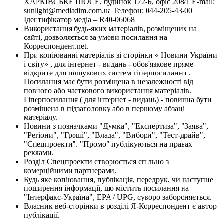
ХАРКІВСЬКЕ ШОСЕ, будинок 172-Б, офіс 208/1 E-mail:
sunlight@mediadim.com.ua
Телефон: 044-205-43-00
Ідентифікатор медіа – R40-06068
Використання будь-яких матеріалів, розміщених на
сайті, дозволяється за умови посилання на
Корреспондент.net.
При копіюванні матеріалів зі сторінки « Новини України
і світу» , для інтернет - видань - обов'язкове пряме
відкрите для пошукових систем гіперпосилання .
Посилання має бути розміщена в незалежності від
повного або часткового використання матеріалів.
Гіперпосилання ( для інтернет - видань) - повинна бути
розміщена в підзаголовку або в першому абзаці
матеріалу.
Новини з позначками "Думка", "Експертиза", "Заява",
"Регіони", "Гроші", "Влада", "Вибори", "Тест-драйв",
"Спецпроекти", "Промо" публікуються на правах
реклами.
Розділ Спецпроекти створюється спільно з
комерційними партнерами.
Будь яке копіювання, публікація, передрук, чи наступне
поширення інформації, що містить посилання на
"Інтерфакс-Україна", EPA / UPG, суворо забороняється.
Власник веб-сторінки в розділі Я-Корреспондент є автор
публікації.