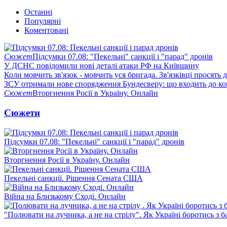
Останні
Популярні
Коментовані
Сюжет
Підсумки 07.08: "Пекельні" санкції і "парад" дронів
У ДСНС повідомили нові деталі атаки РФ на Київщину
Коли мовчить зв'язок - мовчить уся бригада. Зв'язківці просять
ЗСУ отримали нове спорядження Бундесверу: що входить до к
Сюжет
Вторгнення Росії в Україну. Онлайн
Сюжети
Підсумки 07.08: "Пекельні" санкції і "парад" дронів
Вторгнення Росії в Україну. Онлайн
Пекельні санкції. Рішення Сената США
Війна на Близькому Сході. Онлайн
"Полювати на лучника, а не на стрілу". Як Україні боротись з 