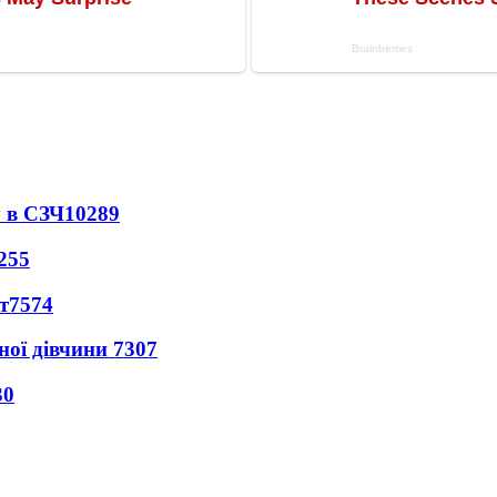
 в СЗЧ
10289
255
т
7574
ної дівчини
7307
30