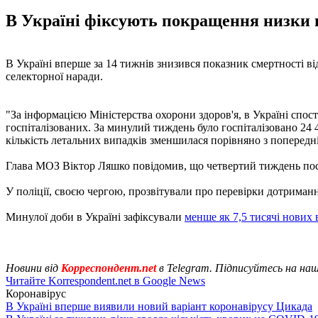
В Україні фіксують покращення низки п
В Україні вперше за 14 тижнів знизився показник смертності в
селекторної наради.
"За інформацією Міністерства охорони здоров'я, в Україні спос
госпіталізованих. За минулий тиждень було госпіталізовано 24 41
кількість летальних випадків зменшилася порівняно з попередні
Глава МОЗ Віктор Ляшко повідомив, що четвертий тиждень посп
У поліції, своєю чергою, прозвітували про перевірки дотрима
Минулої доби в Україні зафіксували
менше як 7,5 тисячі нових 
Новини від
Корреспондент.net
в Telegram. Підписуйтесь на на
Читайте Korrespondent.net в Google News
Коронавірус
В Україні вперше виявили новий варіант коронавірусу Цикада