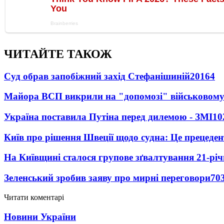
ЧИТАЙТЕ ТАКОЖ
Суд обрав запобіжний захід Стефанішиній
20164
Майора ВСП викрили на "допомозі" військовому
Україна поставила Путіна перед дилемою - ЗМІ
10
Київ про рішення Швеції щодо судна: Це прецеден
На Київщині сталося групове зґвалтування 21-річ
Зеленський зробив заяву про мирні переговори
70
Читати коментарі
Новини України