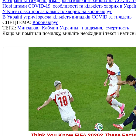
В Україні за тиждень різко зросла кількість хворих на COVID-1
Нові штами COVID-19: особливості та кількість хворих в Украї
У Києві різко зросла кількість хворих на коронавірус
В Україні утричі зросла кількість випадків COVID за тиждень
СПЕЦТЕМА:
Коронавірус
ТЕГИ:
Минздрав
,
Кабмин Украины
,
пандемия
,
смертность
Якщо ви помітили помилку, виділіть необхідний текст і натисніт