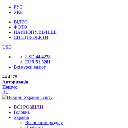
РУС
УКР
ВІДЕО
ФОТО
НАЙПОПУЛЯРНІШІ
СПЕЦПРОЕКТИ
USD
USD
44.4278
EUR
51.3281
Всі курси валют
44.4278
Авторизація
Пошук
RU
ВСІ РОЗДІЛИ
Головна
Україна
Всі новини розділу
Політика