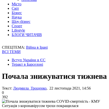
Місто
Світ
Бізнес
Наука
Шоу-бізнес
Спорт
Lifestyle
БЛОГИ ЧИТАЧІВ
СПЕЦТЕМА:
Війна в Ірані
ВСІ ТЕМИ
Вступ України в ЄС
Теракт в Барселоні
Почала знижуватися тижнева
Текст:
Людмила Троценко
, 22 листопада 2021, 14:56
0
392
Ситуація з коронавірусом трохи покращилася