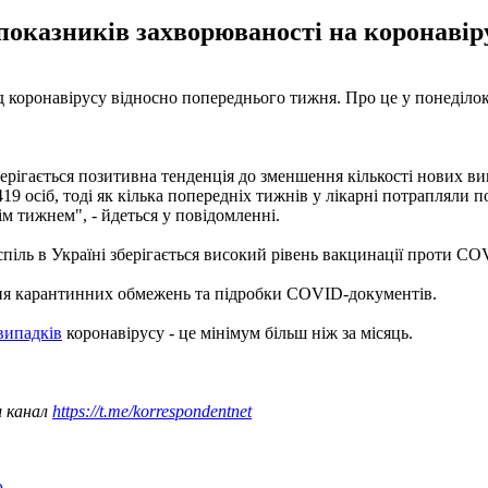
оказників захворюваності на коронавірус
ід коронавірусу відносно попереднього тижня. Про це у понеділок
терігається позитивна тенденція до зменшення кількості нових в
9 осіб, тоді як кілька попередніх тижнів у лікарні потрапляли по
м тижнем", - йдеться у повідомленні.
іль в Україні зберігається високий рівень вакцинації проти CO
ння карантинних обмежень та підробки COVID-документів.
випадків
коронавірусу - це мінімум більш ніж за місяць.
ш канал
https://t.me/korrespondentnet