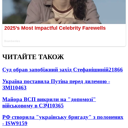
ЧИТАЙТЕ ТАКОЖ
Суд обрав запобіжний захід Стефанішиній
21866
Україна поставила Путіна перед дилемою -
ЗМІ
10463
Майора ВСП викрили на "допомозі"
військовому в СЗЧ
10365
РФ створила "українську бригаду" з полонених
- ISW
9159