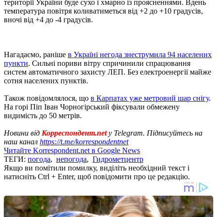
території України буде сухо і хмарно із проясненнями. Вдень
температура повітря коливатиметься від +2 до +10 градусів,
вночі від +4 до -4 градусів.
Нагадаємо, раніше
в Україні негода знеструмила 94 населених
пункти
. Сильні пориви вітру спричинили спрацювання
систем автоматичного захисту ЛЕП. Без електроенергії майже
сотня населених пунктів.
Також повідомлялося, що
в Карпатах уже метровий шар снігу
.
На горі Піп Іван Чорногірський фіксували обмежену
видимість до 50 метрів.
Новини від
Корреспондент.net
у Telegram. Підписуйтесь на
наш канал
https://t.me/korrespondentnet
Читайте Korrespondent.net в Google News
ТЕГИ:
погода
,
непогода
,
Гидрометцентр
Якщо ви помітили помилку, виділіть необхідний текст і
натисніть Ctrl + Enter, щоб повідомити про це редакцію.