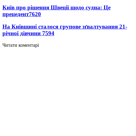
Київ про рішення Швеції щодо судна: Це
прецедент
7620
На Київщині сталося групове зґвалтування 21-
річної дівчини
7594
Читати коментарі