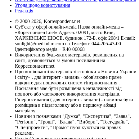
Угода щодо користування
Редакція
© 2000-2026, Korrespondent.net
Суб'єкт у сфері онлайн-медіа Назва онлайн-медіа –
«КореспонденТ.net» Адреса: 02091, місто Київ,
ХАРКІВСЬКЕ ШОСЕ, будинок 172-Б, офіс 208/1 E-mail:
sunlight@mediadim.com.ua
Телефон: 044-205-43-00
Ідентифікатор медіа – R40-06068
Використання будь-яких матеріалів, розміщених на
сайті, дозволяється за умови посилання на
Корреспондент.net.
При копіюванні матеріалів зі сторінки « Новини України
і світу» , для інтернет - видань - обов'язкове пряме
відкрите для пошукових систем гіперпосилання .
Посилання має бути розміщена в незалежності від
повного або часткового використання матеріалів.
Гіперпосилання ( для інтернет - видань) - повинна бути
розміщена в підзаголовку або в першому абзаці
матеріалу.
Новини з позначками "Думка", "Експертиза", "Заява",
"Регіони", "Гроші", "Влада", "Вибори", "Тест-драйв",
"Спецпроекти", "Промо" публікуються на правах
реклами.
Розділ Спецпроекти створюється спільно з