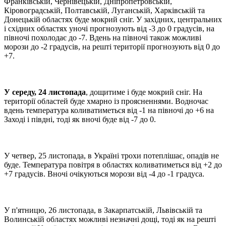
Франківській, Чернівецькій, Дніпропетровській,
Кіровоградській, Полтавській, Луганській, Харківській та
Донецькій областях буде мокрий сніг. У західних, центральних
і східних областях уночі прогнозують від -3 до 0 градусів, на
півночі похолодає до -7. Вдень на півночі також можливі
морози до -2 градусів, на решті території прогнозують від 0 до
+7.
У середу, 24 листопада
, дощитиме і буде мокрий сніг. На
території областей буде хмарно із проясненнями. Водночас
вдень температура коливатиметься від -1 на півночі до +6 на
Заході і півдні, тоді як вночі буде від -7 до 0.
У четвер, 25 листопада, в Україні трохи потеплішає, опадів не
буде. Температура повітря в областях коливатиметься від +2 до
+7 градусів. Вночі очікуються морози від -4 до -1 градуса.
У п'ятницю, 26 листопада, в Закарпатській, Львівській та
Волинській областях можливі незначні дощі, тоді як на решті