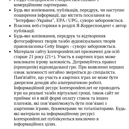
комерційними партнерами.
Будь яке копіювання, публікація, передрук, чи наступне
поширення інформації, що містить посилання на
"Інтерфакс-Україна", EPA / UPG, суворо забороняється.
Власник веб-сторінки в розділі Я-Корреспондент є автор
публікації.
Будь-яке копіювання, передрук та відтворення
фотографічних творів та/або аудіовізуальних творів
правовласника Getty Images - суворо забороняється.
Матеріали сайту korrespondent.net призначені для осіб
старше 21 року (21+). Участь в азартних іграх може
викликати ігрову залежність. Дотримуйтесь правил
(принципів) відповідальної гри. При виявленні перших
ознак залежності негайно зверніться до спеціаліста.
Пам'ятайте, що участь в азартних іграх не може бути
джерелом доходів або альтернативою роботі.
Інформаційний ресурс korrespondent.net не проводить
ігри на реальні та/або віртуальні гроші, також сайт не
приймає ні в якій формі оплату ставок та інших
платежів, які пов’язані/можуть бути пов’язані з
азартними іграми, букмекерами чи тоталізаторами. Будь-
які матеріали на інформаційному ресурсі
korrespondent.net публікуються виключно в
інформаційних цілях.