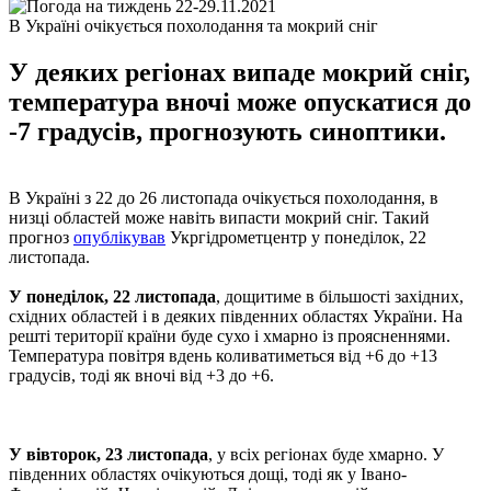
В Україні очікується похолодання та мокрий сніг
У деяких регіонах випаде мокрий сніг,
температура вночі може опускатися до
-7 градусів, прогнозують синоптики.
В Україні з 22 до 26 листопада очікується похолодання, в
низці областей може навіть випасти мокрий сніг. Такий
прогноз
опублікував
Укргідрометцентр у понеділок, 22
листопада.
У понеділок, 22 листопада
, дощитиме в більшості західних,
східних областей і в деяких південних областях України. На
решті території країни буде сухо і хмарно із проясненнями.
Температура повітря вдень коливатиметься від +6 до +13
градусів, тоді як вночі від +3 до +6.
У вівторок, 23 листопада
, у всіх регіонах буде хмарно. У
південних областях очікуються дощі, тоді як у Івано-