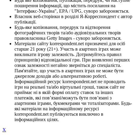
Будь яке копіювання, публікація, передрук, чи наступне
поширення інформації, що містить посилання на
"Інтерфакс-Україна", EPA / UPG, суворо забороняється.
Власник веб-сторінки в розділі Я-Корреспондент є автор
публікації.
Будь-яке копіювання, передрук та відтворення
фотографічних творів та/або аудіовізуальних творів
правовласника Getty Images - суворо забороняється.
Матеріали сайту korrespondent.net призначені для осіб
старше 21 року (21+). Участь в азартних іграх може
викликати ігрову залежність. Дотримуйтесь правил
(принципів) відповідальної гри. При виявленні перших
ознак залежності негайно зверніться до спеціаліста.
Пам'ятайте, що участь в азартних іграх не може бути
джерелом доходів або альтернативою роботі.
Інформаційний ресурс korrespondent.net не проводить
ігри на реальні та/або віртуальні гроші, також сайт не
приймає ні в якій формі оплату ставок та інших
платежів, які пов’язані/можуть бути пов’язані з
азартними іграми, букмекерами чи тоталізаторами. Будь-
які матеріали на інформаційному ресурсі
korrespondent.net публікуються виключно в
інформаційних цілях.
X