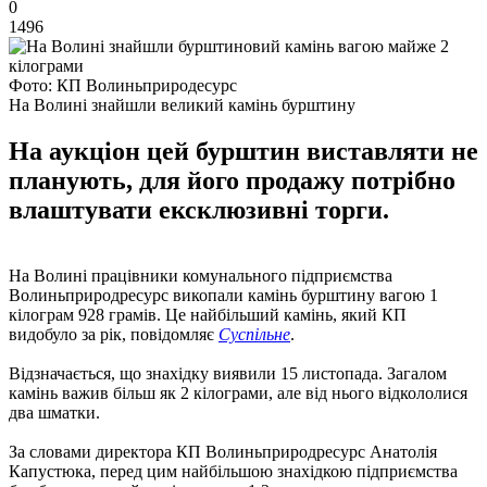
0
1496
Фото: КП Волиньприродесурс
На Волині знайшли великий камінь бурштину
На аукціон цей бурштин виставляти не
планують, для його продажу потрібно
влаштувати ексклюзивні торги.
На Волині працівники комунального підприємства
Волиньприродресурс викопали камінь бурштину вагою 1
кілограм 928 грамів. Це найбільший камінь, який КП
видобуло за рік, повідомляє
Суспільне
.
Відзначається, що знахідку виявили 15 листопада. Загалом
камінь важив більш як 2 кілограми, але від нього відкололися
два шматки.
За словами директора КП Волиньприродресурс Анатолія
Капустюка, перед цим найбільшою знахідкою підприємства