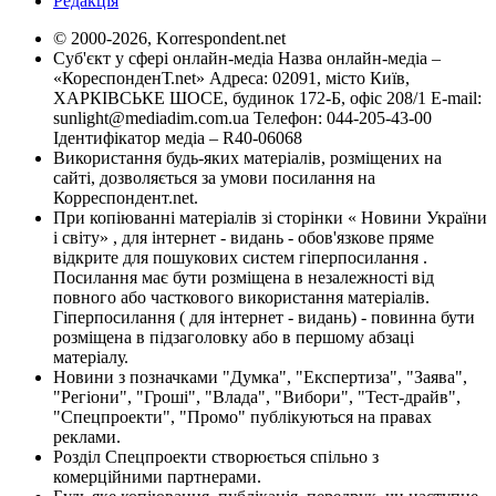
Редакція
© 2000-2026, Korrespondent.net
Суб'єкт у сфері онлайн-медіа Назва онлайн-медіа –
«КореспонденТ.net» Адреса: 02091, місто Київ,
ХАРКІВСЬКЕ ШОСЕ, будинок 172-Б, офіс 208/1 E-mail:
sunlight@mediadim.com.ua
Телефон: 044-205-43-00
Ідентифікатор медіа – R40-06068
Використання будь-яких матеріалів, розміщених на
сайті, дозволяється за умови посилання на
Корреспондент.net.
При копіюванні матеріалів зі сторінки « Новини України
і світу» , для інтернет - видань - обов'язкове пряме
відкрите для пошукових систем гіперпосилання .
Посилання має бути розміщена в незалежності від
повного або часткового використання матеріалів.
Гіперпосилання ( для інтернет - видань) - повинна бути
розміщена в підзаголовку або в першому абзаці
матеріалу.
Новини з позначками "Думка", "Експертиза", "Заява",
"Регіони", "Гроші", "Влада", "Вибори", "Тест-драйв",
"Спецпроекти", "Промо" публікуються на правах
реклами.
Розділ Спецпроекти створюється спільно з
комерційними партнерами.