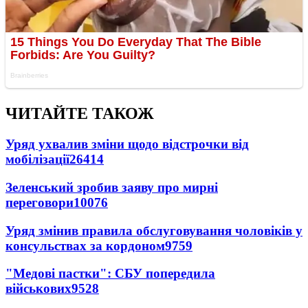
ЧИТАЙТЕ ТАКОЖ
Уряд ухвалив зміни щодо відстрочки від
мобілізації
26414
Зеленський зробив заяву про мирні
переговори
10076
Уряд змінив правила обслуговування чоловіків у
консульствах за кордоном
9759
"Медові пастки": СБУ попередила
військових
9528