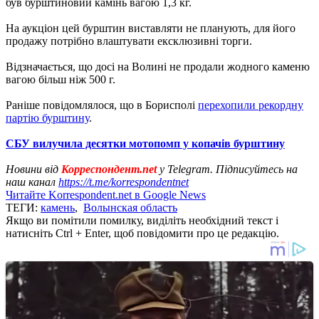
був бурштиновий камінь вагою 1,3 кг.
На аукціон цей бурштин виставляти не планують, для його
продажу потрібно влаштувати ексклюзивні торги.
Відзначається, що досі на Волині не продали жодного каменю
вагою більш ніж 500 г.
Раніше повідомлялося, що в Борисполі
перехопили рекордну
партію бурштину
.
СБУ вилучила десятки мотопомп у копачів бурштину
Новини від
Корреспондент.net
у Telegram. Підписуйтесь на
наш канал
https://t.me/korrespondentnet
Читайте Korrespondent.net в Google News
ТЕГИ:
камень
,
Волынская область
Якщо ви помітили помилку, виділіть необхідний текст і
натисніть Ctrl + Enter, щоб повідомити про це редакцію.