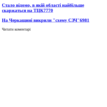
Стало відомо, в якій області найбільше
скаржаться на ТЦК
7770
На Черкащині викрили "схему СЗЧ"
6981
Читати коментарі