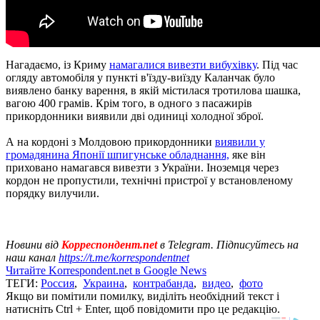
Нагадаємо, із Криму
намагалися вивезти вибухівку
. Під час
огляду автомобіля у пункті в'їзду-виїзду Каланчак було
виявлено банку варення, в якій містилася тротилова шашка,
вагою 400 грамів. Крім того, в одного з пасажирів
прикордонники виявили дві одиниці холодної зброї.
А на кордоні з Молдовою прикордонники
виявили у
громадянина Японії шпигунське обладнання,
яке він
приховано намагався вивезти з України. Іноземця через
кордон не пропустили, технічні пристрої у встановленому
порядку вилучили.
Новини від
Корреспондент.net
в Telegram. Підписуйтесь на
наш канал
https://t.me/korrespondentnet
Читайте Korrespondent.net в Google News
ТЕГИ:
Россия
,
Украина
,
контрабанда
,
видео
,
фото
Якщо ви помітили помилку, виділіть необхідний текст і
натисніть Ctrl + Enter, щоб повідомити про це редакцію.