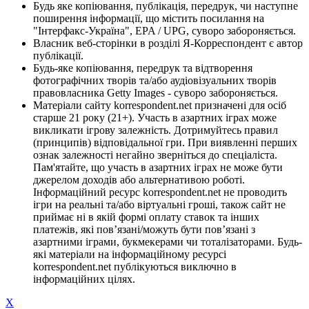
Будь яке копіювання, публікація, передрук, чи наступне
поширення інформації, що містить посилання на
"Інтерфакс-Україна", EPA / UPG, суворо забороняється.
Власник веб-сторінки в розділі Я-Корреспондент є автор
публікації.
Будь-яке копіювання, передрук та відтворення
фотографічних творів та/або аудіовізуальних творів
правовласника Getty Images - суворо забороняється.
Матеріали сайту korrespondent.net призначені для осіб
старше 21 року (21+). Участь в азартних іграх може
викликати ігрову залежність. Дотримуйтесь правил
(принципів) відповідальної гри. При виявленні перших
ознак залежності негайно зверніться до спеціаліста.
Пам'ятайте, що участь в азартних іграх не може бути
джерелом доходів або альтернативою роботі.
Інформаційний ресурс korrespondent.net не проводить
ігри на реальні та/або віртуальні гроші, також сайт не
приймає ні в якій формі оплату ставок та інших
платежів, які пов’язані/можуть бути пов’язані з
азартними іграми, букмекерами чи тоталізаторами. Будь-
які матеріали на інформаційному ресурсі
korrespondent.net публікуються виключно в
інформаційних цілях.
X