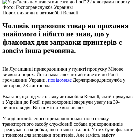
Фото: Госпогранслужба Украины
Порох виявили в автомобілі Renault
Чоловік перевозив товар на прохання
знайомого і нібито не знав, що у
флаконах для заправки принтерів є
зовсім інша речовина.
На Луганщині прикордонники у пункті пропуску Мілове
виявили порох. Його намагався потай вивезти до Росії
громадянин України,
повідомляє
Держприкордонслужба у
вівторок, 23 листопада.
Вказано, що під час огляду автомобіля Renault, який прямував
з України до Росії, правоохоронці звернули увагу на 39-
річного водія. Він помітно хвилювався.
У ході поглибленого прикордонно-митного огляду
транспортного засобу службовий собака прикордонників
зреагував на коробки, що стояли в салоні. У них були флакони
з тонером для заправки принтерів. Але замість вмісту,