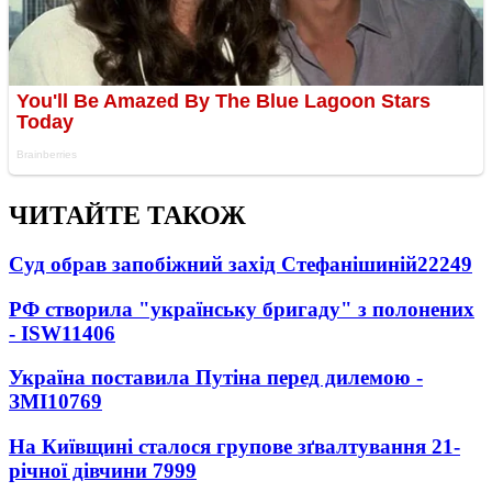
ЧИТАЙТЕ ТАКОЖ
Суд обрав запобіжний захід Стефанішиній
22249
РФ створила "українську бригаду" з полонених
- ISW
11406
Україна поставила Путіна перед дилемою -
ЗМІ
10769
На Київщині сталося групове зґвалтування 21-
річної дівчини
7999