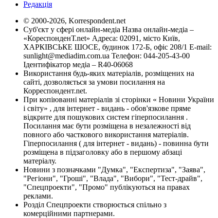
Редакція
© 2000-2026, Korrespondent.net
Суб'єкт у сфері онлайн-медіа Назва онлайн-медіа –
«КореспонденТ.net» Адреса: 02091, місто Київ,
ХАРКІВСЬКЕ ШОСЕ, будинок 172-Б, офіс 208/1 E-mail:
sunlight@mediadim.com.ua
Телефон: 044-205-43-00
Ідентифікатор медіа – R40-06068
Використання будь-яких матеріалів, розміщених на
сайті, дозволяється за умови посилання на
Корреспондент.net.
При копіюванні матеріалів зі сторінки « Новини України
і світу» , для інтернет - видань - обов'язкове пряме
відкрите для пошукових систем гіперпосилання .
Посилання має бути розміщена в незалежності від
повного або часткового використання матеріалів.
Гіперпосилання ( для інтернет - видань) - повинна бути
розміщена в підзаголовку або в першому абзаці
матеріалу.
Новини з позначками "Думка", "Експертиза", "Заява",
"Регіони", "Гроші", "Влада", "Вибори", "Тест-драйв",
"Спецпроекти", "Промо" публікуються на правах
реклами.
Розділ Спецпроекти створюється спільно з
комерційними партнерами.