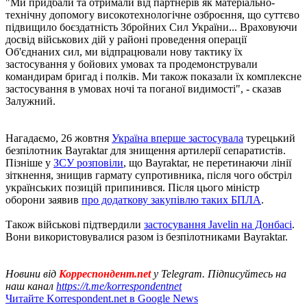
"Ми придбали та отримали від партнерів як матеріально-
технічну допомогу високотехнологічне озброєння, що суттєво
підвищило боєздатність Збройних Сил України... Враховуючи
досвід військових дій у районі проведення операції
Об'єднаних сил, ми відпрацювали нову тактику їх
застосування у бойових умовах та продемонстрували
командирам бригад і полків. Ми також показали їх комплексне
застосування в умовах ночі та поганої видимості", - сказав
Залужний.
Нагадаємо, 26 жовтня
Україна вперше застосувала
турецький
безпілотник Bayraktar для знищення артилерії сепаратистів.
Пізніше у
ЗСУ розповіли
, що Bayraktar, не перетинаючи лінії
зіткнення, знищив гармату супротивника, після чого обстріл
українських позицій припинився. Після цього міністр
оборони заявив
про додаткову закупівлю таких БПЛА
.
Також військові підтвердили
застосування Javelin на Донбасі
.
Вони використовувалися разом із безпілотниками Bayraktar.
Новини від
Корреспондент.net
у Telegram. Підписуйтесь на
наш канал
https://t.me/korrespondentnet
Читайте Korrespondent.net в Google News