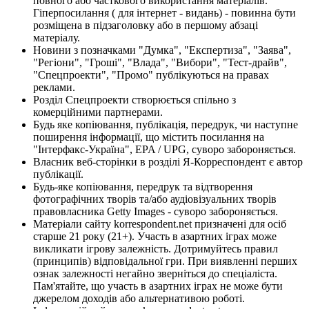
повного або часткового використання матеріалів.
Гіперпосилання ( для інтернет - видань) - повинна бути
розміщена в підзаголовку або в першому абзаці
матеріалу.
Новини з позначками "Думка", "Експертиза", "Заява",
"Регіони", "Гроші", "Влада", "Вибори", "Тест-драйв",
"Спецпроекти", "Промо" публікуються на правах
реклами.
Розділ Спецпроекти створюється спільно з
комерційними партнерами.
Будь яке копіювання, публікація, передрук, чи наступне
поширення інформації, що містить посилання на
"Інтерфакс-Україна", EPA / UPG, суворо забороняється.
Власник веб-сторінки в розділі Я-Корреспондент є автор
публікації.
Будь-яке копіювання, передрук та відтворення
фотографічних творів та/або аудіовізуальних творів
правовласника Getty Images - суворо забороняється.
Матеріали сайту korrespondent.net призначені для осіб
старше 21 року (21+). Участь в азартних іграх може
викликати ігрову залежність. Дотримуйтесь правил
(принципів) відповідальної гри. При виявленні перших
ознак залежності негайно зверніться до спеціаліста.
Пам'ятайте, що участь в азартних іграх не може бути
джерелом доходів або альтернативою роботі.