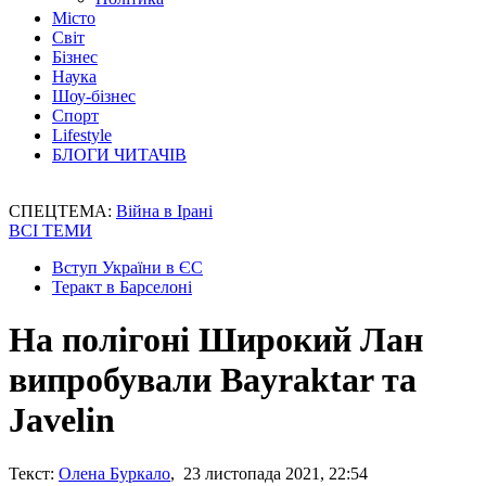
Місто
Світ
Бізнес
Наука
Шоу-бізнес
Спорт
Lifestyle
БЛОГИ ЧИТАЧІВ
СПЕЦТЕМА:
Війна в Ірані
ВСІ ТЕМИ
Вступ України в ЄС
Теракт в Барселоні
На полігоні Широкий Лан
випробували Bayraktar та
Javelin
Текст:
Олена Буркало
, 23 листопада 2021, 22:54