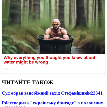
ЧИТАЙТЕ ТАКОЖ
Суд обрав запобіжний захід Стефанішиній
22341
РФ створила "українську бригаду" з полонених