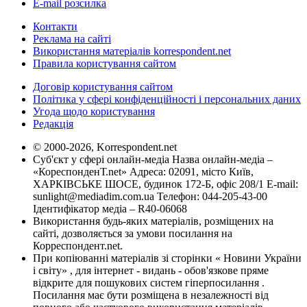
E-mail розсилка
Контакти
Реклама на сайті
Використання матеріалів korrespondent.net
Правила користування сайтом
Договір користування сайтом
Політика у сфері конфіденційності і персональних даних
Угода щодо користування
Редакція
© 2000-2026, Korrespondent.net
Суб'єкт у сфері онлайн-медіа Назва онлайн-медіа –
«КореспонденТ.net» Адреса: 02091, місто Київ,
ХАРКІВСЬКЕ ШОСЕ, будинок 172-Б, офіс 208/1 E-mail:
sunlight@mediadim.com.ua
Телефон: 044-205-43-00
Ідентифікатор медіа – R40-06068
Використання будь-яких матеріалів, розміщених на
сайті, дозволяється за умови посилання на
Корреспондент.net.
При копіюванні матеріалів зі сторінки « Новини України
і світу» , для інтернет - видань - обов'язкове пряме
відкрите для пошукових систем гіперпосилання .
Посилання має бути розміщена в незалежності від