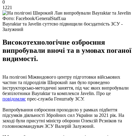
0
1221
Фото: Facebook/GeneralStaff.ua
Bayraktar та Javelin суттєво підвищили боєздатність ЗСУ -
Залужний
Високотехнологічне озброєння
випробували вночі та в умовах поганої
видимості.
На полігоні Міжвидового центру підготовки військових
частин та підрозділів Широкий лан було проведено
інструкторсько-методичні заняття, під час яких випробували
безпілотники Bayraktar та комплекси Javelin. Про це
повідомляє
прес-служба Генштабу ЗСУ.
Випробування озброєння проходило у рамках підбиття
підсумків діяльності Збройних сил України за 2021 рік. На
заході були присутні міністр оборони Олексій Рєзніков та
головнокомандувач ЗСУ Валерій Залужний.