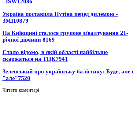
- ISW
12086
Україна поставила Путіна перед дилемою -
ЗМІ
10879
На Київщині сталося групове зґвалтування 21-
річної дівчини
8169
Стало відомо, в якій області найбільше
скаржаться на ТЦК
7941
Зеленський про українську балістику: Буде, але є
"але"
7520
Читати коментарі