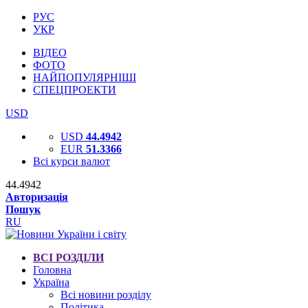
РУС
УКР
ВІДЕО
ФОТО
НАЙПОПУЛЯРНІШІ
СПЕЦПРОЕКТИ
USD
USD
44.4942
EUR
51.3366
Всі курси валют
44.4942
Авторизація
Пошук
RU
ВСІ РОЗДІЛИ
Головна
Україна
Всі новини розділу
Політика