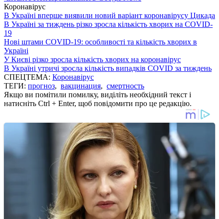
Коронавірус
В Україні вперше виявили новий варіант коронавірусу Цикада
В Україні за тиждень різко зросла кількість хворих на COVID-
19
Нові штами COVID-19: особливості та кількість хворих в
Україні
У Києві різко зросла кількість хворих на коронавірус
В Україні утричі зросла кількість випадків COVID за тиждень
СПЕЦТЕМА:
Коронавірус
ТЕГИ:
прогноз
,
вакцинация
,
смертность
Якщо ви помітили помилку, виділіть необхідний текст і
натисніть Ctrl + Enter, щоб повідомити про це редакцію.