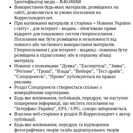
Ідентифікатор медіа – R40-06068
Використання будь-яких матеріалів, розміщених на
сайті, дозволяється за умови посилання на
Корреспондент.net.
При копіюванні матеріалів зі сторінки « Новини України
і світу» , для інтернет - видань - обов'язкове пряме
відкрите для пошукових систем гіперпосилання .
Посилання має бути розміщена в незалежності від
повного або часткового використання матеріалів.
Гіперпосилання ( для інтернет - видань) - повинна бути
розміщена в підзаголовку або в першому абзаці
матеріалу.
Новини з позначками "Думка", "Експертиза", "Заява",
"Регіони", "Гроші", "Влада", "Вибори", "Тест-драйв",
"Спецпроекти", "Промо" публікуються на правах
реклами.
Розділ Спецпроекти створюється спільно з
комерційними партнерами.
Будь яке копіювання, публікація, передрук, чи наступне
поширення інформації, що містить посилання на
"Інтерфакс-Україна", EPA / UPG, суворо забороняється.
Власник веб-сторінки в розділі Я-Корреспондент є автор
публікації.
Будь-яке копіювання, передрук та відтворення
фотографічних творів та/або аудіовізуальних творів