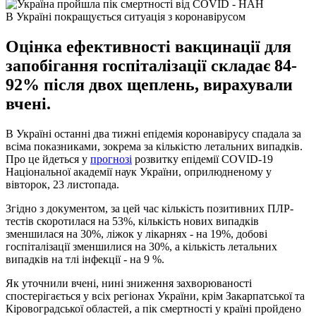
В Україні покращується ситуація з коронавірусом
Оцінка ефективності вакцинації для
запобігання госпіталізації складає 84-
92% після двох щеплень, вирахували
вчені.
В Україні останні два тижні епідемія коронавірусу спадала за
всіма показниками, зокрема за кількістю летальних випадків.
Про це йдеться у
прогнозі
розвитку епідемії COVID-19
Національної академії наук України, оприлюдненому у
вівторок, 23 листопада.
Згідно з документом, за цей час кількість позитивних ПЛР-
тестів скоротилася на 53%, кількість нових випадків
зменшилася на 30%, ліжок у лікарнях - на 19%, добові
госпіталізації зменшилися на 30%, а кількість летальних
випадків на тлі інфекції - на 9 %.
Як уточнили вчені, нині зниження захворюваності
спостерігається у всіх регіонах України, крім Закарпатської та
Кіровоградської областей, а пік смертності у країні пройдено