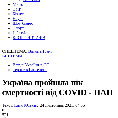
Місто
Світ
Бізнес
Наука
Шоу-бізнес
Спорт
Lifestyle
БЛОГИ ЧИТАЧІВ
СПЕЦТЕМА:
Війна в Ірані
ВСІ ТЕМИ
Вступ України в ЄС
Теракт в Барселоні
Україна пройшла пік
смертності від COVID - НАН
Текст:
Катя Юськів
, 24 листопада 2021, 04:56
0
521