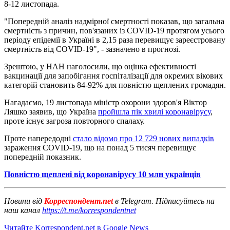
8-12 листопада.
"Попередній аналіз надмірної смертності показав, що загальна
смертність з причин, пов'язаних із COVID-19 протягом усього
періоду епідемії в Україні в 2,15 раза перевищує зареєстровану
смертність від COVID-19", - зазначено в прогнозі.
Зрештою, у НАН наголосили, що оцінка ефективності
вакцинації для запобігання госпіталізації для окремих вікових
категорій становить 84-92% для повністю щеплених громадян.
Нагадаємо, 19 листопада міністр охорони здоров'я Віктор
Ляшко заявив, що Україна
пройшла пік хвилі коронавірусу
,
проте існує загроза повторного спалаху.
Проте напередодні
стало відомо про 12 729 нових випадків
зараження COVID-19, що на понад 5 тисяч перевищує
попередній показник.
Повністю щеплені від коронавірусу 10 млн українців
Новини від
Корреспондент.net
в Telegram. Підписуйтесь на
наш канал
https://t.me/korrespondentnet
Читайте Korrespondent.net в Google News