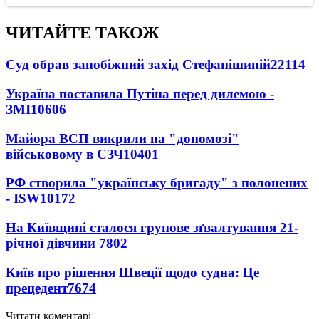
ЧИТАЙТЕ ТАКОЖ
Суд обрав запобіжний захід Стефанішиній
22114
Україна поставила Путіна перед дилемою -
ЗМІ
10606
Майора ВСП викрили на "допомозі"
військовому в СЗЧ
10401
РФ створила "українську бригаду" з полонених
- ISW
10172
На Київщині сталося групове зґвалтування 21-
річної дівчини
7802
Київ про рішення Швеції щодо судна: Це
прецедент
7674
Читати коментарі