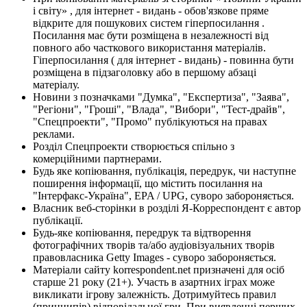
і світу» , для інтернет - видань - обов'язкове пряме
відкрите для пошукових систем гіперпосилання .
Посилання має бути розміщена в незалежності від
повного або часткового використання матеріалів.
Гіперпосилання ( для інтернет - видань) - повинна бути
розміщена в підзаголовку або в першому абзаці
матеріалу.
Новини з позначками "Думка", "Експертиза", "Заява",
"Регіони", "Гроші", "Влада", "Вибори", "Тест-драйв",
"Спецпроекти", "Промо" публікуються на правах
реклами.
Розділ Спецпроекти створюється спільно з
комерційними партнерами.
Будь яке копіювання, публікація, передрук, чи наступне
поширення інформації, що містить посилання на
"Інтерфакс-Україна", EPA / UPG, суворо забороняється.
Власник веб-сторінки в розділі Я-Корреспондент є автор
публікації.
Будь-яке копіювання, передрук та відтворення
фотографічних творів та/або аудіовізуальних творів
правовласника Getty Images - суворо забороняється.
Матеріали сайту korrespondent.net призначені для осіб
старше 21 року (21+). Участь в азартних іграх може
викликати ігрову залежність. Дотримуйтесь правил
(принципів) відповідальної гри. При виявленні перших