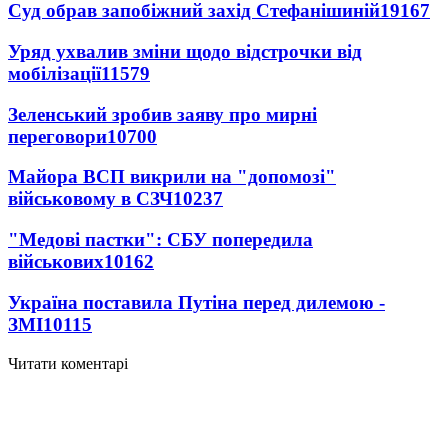
Суд обрав запобіжний захід Стефанішиній
19167
Уряд ухвалив зміни щодо відстрочки від
мобілізації
11579
Зеленський зробив заяву про мирні
переговори
10700
Майора ВСП викрили на "допомозі"
військовому в СЗЧ
10237
"Медові пастки": СБУ попередила
військових
10162
Україна поставила Путіна перед дилемою -
ЗМІ
10115
Читати коментарі