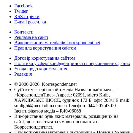
Facebook
Twitter
RSS-стрічки
E-mail розсилка
Контакти
Реклама на сайті
Використання матеріалів korrespondent.net
Правила користування сайтом
Договір користування сайтом
Політика у сфері конфіденційності і персональних даних
Угода щодо користування
Редакція
© 2000-2026, Korrespondent.net
Суб'єкт у сфері онлайн-медіа Назва онлайн-медіа –
«КореспонденТ.net» Адреса: 02091, місто Київ,
ХАРКІВСЬКЕ ШОСЕ, будинок 172-Б, офіс 208/1 E-mail:
sunlight@mediadim.com.ua
Телефон: 044-205-43-00
Ідентифікатор медіа – R40-06068
Використання будь-яких матеріалів, розміщених на
сайті, дозволяється за умови посилання на
Корреспондент.net.
При копіюванні матеріалів зі сторінки « Новини України