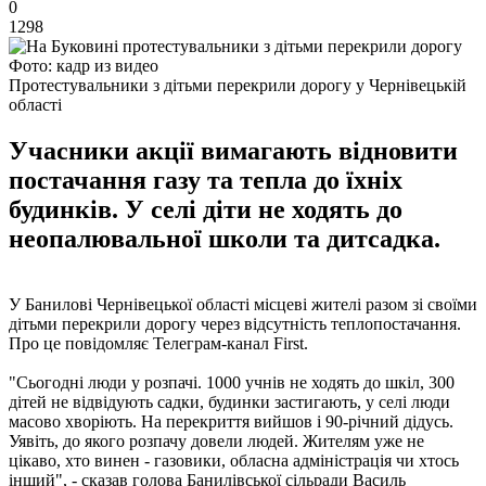
0
1298
Фото: кадр из видео
Протестувальники з дітьми перекрили дорогу у Чернівецькій
області
Учасники акції вимагають відновити
постачання газу та тепла до їхніх
будинків. У селі діти не ходять до
неопалювальної школи та дитсадка.
У Банилові Чернівецької області місцеві жителі разом зі своїми
дітьми перекрили дорогу через відсутність теплопостачання.
Про це повідомляє Телеграм-канал First.
"Сьогодні люди у розпачі. 1000 учнів не ходять до шкіл, 300
дітей не відвідують садки, будинки застигають, у селі люди
масово хворіють. На перекриття вийшов і 90-річний дідусь.
Уявіть, до якого розпачу довели людей. Жителям уже не
цікаво, хто винен - ​​газовики, обласна адміністрація чи хтось
інший", - сказав голова Банилівської сільради Василь