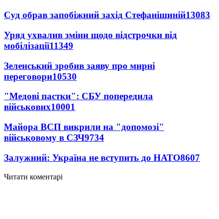
Суд обрав запобіжний захід Стефанішиній
13083
Уряд ухвалив зміни щодо відстрочки від
мобілізації
11349
Зеленський зробив заяву про мирні
переговори
10530
"Медові пастки": СБУ попередила
військових
10001
Майора ВСП викрили на "допомозі"
військовому в СЗЧ
9734
Залужний: Україна не вступить до НАТО
8607
Читати коментарі