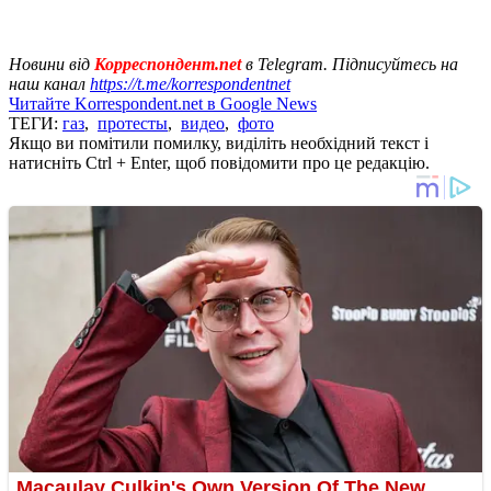
Новини від
Корреспондент.net
в Telegram. Підписуйтесь на
наш канал
https://t.me/korrespondentnet
Читайте Korrespondent.net в Google News
ТЕГИ:
газ
,
протесты
,
видео
,
фото
Якщо ви помітили помилку, виділіть необхідний текст і
натисніть Ctrl + Enter, щоб повідомити про це редакцію.