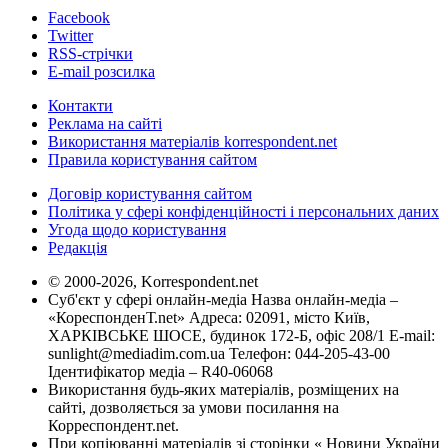
Facebook
Twitter
RSS-стрічки
E-mail розсилка
Контакти
Реклама на сайті
Використання матеріалів korrespondent.net
Правила користування сайтом
Договір користування сайтом
Політика у сфері конфіденційності і персональних даних
Угода щодо користування
Редакція
© 2000-2026, Korrespondent.net
Суб'єкт у сфері онлайн-медіа Назва онлайн-медіа –
«КореспонденТ.net» Адреса: 02091, місто Київ,
ХАРКІВСЬКЕ ШОСЕ, будинок 172-Б, офіс 208/1 E-mail:
sunlight@mediadim.com.ua
Телефон: 044-205-43-00
Ідентифікатор медіа – R40-06068
Використання будь-яких матеріалів, розміщених на
сайті, дозволяється за умови посилання на
Корреспондент.net.
При копіюванні матеріалів зі сторінки « Новини України