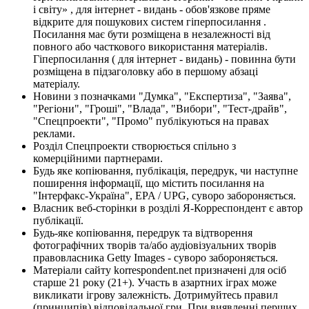
і світу» , для інтернет - видань - обов'язкове пряме
відкрите для пошукових систем гіперпосилання .
Посилання має бути розміщена в незалежності від
повного або часткового використання матеріалів.
Гіперпосилання ( для інтернет - видань) - повинна бути
розміщена в підзаголовку або в першому абзаці
матеріалу.
Новини з позначками "Думка", "Експертиза", "Заява",
"Регіони", "Гроші", "Влада", "Вибори", "Тест-драйв",
"Спецпроекти", "Промо" публікуються на правах
реклами.
Розділ Спецпроекти створюється спільно з
комерційними партнерами.
Будь яке копіювання, публікація, передрук, чи наступне
поширення інформації, що містить посилання на
"Інтерфакс-Україна", EPA / UPG, суворо забороняється.
Власник веб-сторінки в розділі Я-Корреспондент є автор
публікації.
Будь-яке копіювання, передрук та відтворення
фотографічних творів та/або аудіовізуальних творів
правовласника Getty Images - суворо забороняється.
Матеріали сайту korrespondent.net призначені для осіб
старше 21 року (21+). Участь в азартних іграх може
викликати ігрову залежність. Дотримуйтесь правил
(принципів) відповідальної гри. При виявленні перших