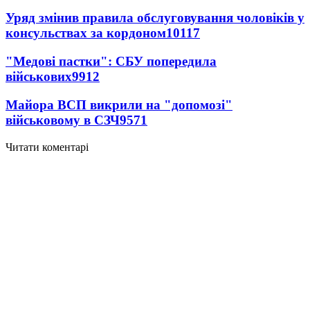
Уряд змінив правила обслуговування чоловіків у
консульствах за кордоном
10117
"Медові пастки": СБУ попередила
військових
9912
Майора ВСП викрили на "допомозі"
військовому в СЗЧ
9571
Читати коментарі