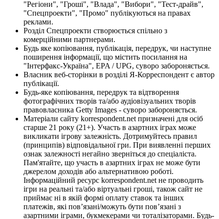
"Регіони", "Гроші", "Влада", "Вибори", "Тест-драйв",
"Спецпроекти", "Промо" публікуються на правах
реклами.
Розділ Спецпроекти створюється спільно з
комерційними партнерами.
Будь яке копіювання, публікація, передрук, чи наступне
поширення інформації, що містить посилання на
"Інтерфакс-Україна", EPA / UPG, суворо забороняється.
Власник веб-сторінки в розділі Я-Корреспондент є автор
публікації.
Будь-яке копіювання, передрук та відтворення
фотографічних творів та/або аудіовізуальних творів
правовласника Getty Images - суворо забороняється.
Матеріали сайту korrespondent.net призначені для осіб
старше 21 року (21+). Участь в азартних іграх може
викликати ігрову залежність. Дотримуйтесь правил
(принципів) відповідальної гри. При виявленні перших
ознак залежності негайно зверніться до спеціаліста.
Пам'ятайте, що участь в азартних іграх не може бути
джерелом доходів або альтернативою роботі.
Інформаційний ресурс korrespondent.net не проводить
ігри на реальні та/або віртуальні гроші, також сайт не
приймає ні в якій формі оплату ставок та інших
платежів, які пов’язані/можуть бути пов’язані з
азартними іграми, букмекерами чи тоталізаторами. Будь-