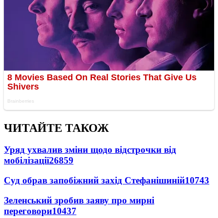
ЧИТАЙТЕ ТАКОЖ
Уряд ухвалив зміни щодо відстрочки від
мобілізації
26859
Суд обрав запобіжний захід Стефанішиній
10743
Зеленський зробив заяву про мирні
переговори
10437