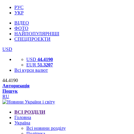
РУС
УКР
ВІДЕО
ФОТО
НАЙПОПУЛЯРНІШІ
СПЕЦПРОЕКТИ
USD
USD
44.4190
EUR
51.3207
Всі курси валют
44.4190
Авторизація
Пошук
RU
ВСІ РОЗДІЛИ
Головна
Україна
Всі новини розділу
Політика