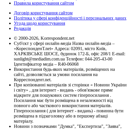
Правила користування сайтом
Договір користування сайтом
Політика у сфері конфіденційності і персональних даних
Угода щодо користування
Редакція
© 2000-2026, Korrespondent.net
Суб'єкт у сфері онлайн-медіа Назва онлайн-медіа –
«КореспонденТ.net» Адреса: 02091, місто Київ,
ХАРКІВСЬКЕ ШОСЕ, будинок 172-Б, офіс 208/1 E-mail:
sunlight@mediadim.com.ua
Телефон: 044-205-43-00
Ідентифікатор медіа – R40-06068
Використання будь-яких матеріалів, розміщених на
сайті, дозволяється за умови посилання на
Корреспондент.net.
При копіюванні матеріалів зі сторінки « Новини України
і світу» , для інтернет - видань - обов'язкове пряме
відкрите для пошукових систем гіперпосилання .
Посилання має бути розміщена в незалежності від
повного або часткового використання матеріалів.
Гіперпосилання ( для інтернет - видань) - повинна бути
розміщена в підзаголовку або в першому абзаці
матеріалу.
Новини з позначками "Думка", "Експертиза", "Заява",