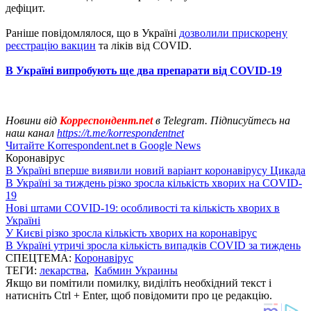
дефіцит.
Раніше повідомлялося, що в Україні
дозволили прискорену
реєстрацію вакцин
та ліків від COVID.
В Україні випробують ще два препарати від COVID-19
Новини від
Корреспондент.net
в Telegram. Підписуйтесь на
наш канал
https://t.me/korrespondentnet
Читайте Korrespondent.net в Google News
Коронавірус
В Україні вперше виявили новий варіант коронавірусу Цикада
В Україні за тиждень різко зросла кількість хворих на COVID-
19
Нові штами COVID-19: особливості та кількість хворих в
Україні
У Києві різко зросла кількість хворих на коронавірус
В Україні утричі зросла кількість випадків COVID за тиждень
СПЕЦТЕМА:
Коронавірус
ТЕГИ:
лекарства
,
Кабмин Украины
Якщо ви помітили помилку, виділіть необхідний текст і
натисніть Ctrl + Enter, щоб повідомити про це редакцію.