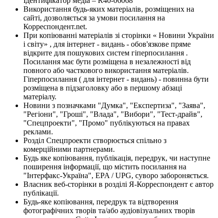
Ідентифікатор медіа – R40-06068
Використання будь-яких матеріалів, розміщених на
сайті, дозволяється за умови посилання на
Корреспондент.net.
При копіюванні матеріалів зі сторінки « Новини України
і світу» , для інтернет - видань - обов'язкове пряме
відкрите для пошукових систем гіперпосилання .
Посилання має бути розміщена в незалежності від
повного або часткового використання матеріалів.
Гіперпосилання ( для інтернет - видань) - повинна бути
розміщена в підзаголовку або в першому абзаці
матеріалу.
Новини з позначками "Думка", "Експертиза", "Заява",
"Регіони", "Гроші", "Влада", "Вибори", "Тест-драйв",
"Спецпроекти", "Промо" публікуються на правах
реклами.
Розділ Спецпроекти створюється спільно з
комерційними партнерами.
Будь яке копіювання, публікація, передрук, чи наступне
поширення інформації, що містить посилання на
"Інтерфакс-Україна", EPA / UPG, суворо забороняється.
Власник веб-сторінки в розділі Я-Корреспондент є автор
публікації.
Будь-яке копіювання, передрук та відтворення
фотографічних творів та/або аудіовізуальних творів