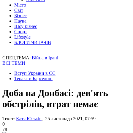
Місто
Світ
Бізнес
Наука
Шоу-бізнес
Спорт
Lifestyle
БЛОГИ ЧИТАЧІВ
СПЕЦТЕМА:
Війна в Ірані
ВСІ ТЕМИ
Вступ України в ЄС
Теракт в Барселоні
Доба на Донбасі: дев'ять
обстрілів, втрат немає
Текст:
Катя Юськів
, 25 листопада 2021, 07:59
0
78