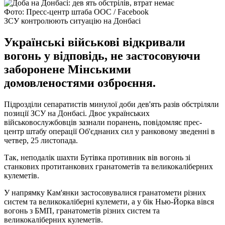
Фото: Пресс-центр штаба ООС / Facebook
ЗСУ контролюють ситуацію на Донбасі
Українські військові відкривали
вогонь у відповідь, не застосовуючи
заборонене Мінськими
домовленостями озброєння.
Підрозділи сепаратистів минулої доби дев'ять разів обстріляли
позиції ЗСУ на Донбасі. Двоє українських
військовослужбовців зазнали поранень, повідомляє прес-
центр штабу операції Об'єднаних сил у ранковому зведенні в
четвер, 25 листопада.
Так, неподалік шахти Бутівка противник вів вогонь зі
станкових протитанкових гранатометів та великокаліберних
кулеметів.
У напрямку Кам'янки застосовувалися гранатомети різних
систем та великокаліберні кулемети, а у бік Нью-Йорка вівся
вогонь з БМП, гранатометів різних систем та
великокаліберних кулеметів.