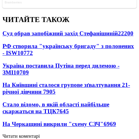
ЧИТАЙТЕ ТАКОЖ
Суд обрав запобіжний захід Стефанішиній
22200
РФ створила "українську бригаду" з полонених
- ISW
10772
Україна поставила Путіна перед дилемою -
ЗМІ
10709
На Київщині сталося групове зґвалтування 21-
річної дівчини
7905
Стало відомо, в якій області найбільше
скаржаться на ТЦК
7645
На Черкащині викрили "схему СЗЧ"
6969
Читати коментарі