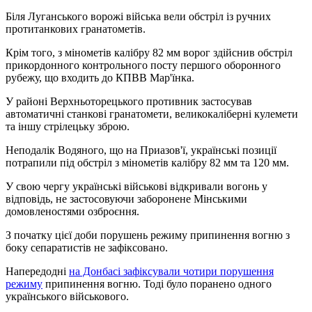
Біля Луганського ворожі війська вели обстріл із ручних
протитанкових гранатометів.
Крім того, з мінометів калібру 82 мм ворог здійснив обстріл
прикордонного контрольного посту першого оборонного
рубежу, що входить до КПВВ Мар'їнка.
У районі Верхньоторецького противник застосував
автоматичні станкові гранатомети, великокаліберні кулемети
та іншу стрілецьку зброю.
Неподалік Водяного, що на Приазов'ї, українські позиції
потрапили під обстріл з мінометів калібру 82 мм та 120 мм.
У свою чергу українські військові відкривали вогонь у
відповідь, не застосовуючи заборонене Мінськими
домовленостями озброєння.
З початку цієї доби порушень режиму припинення вогню з
боку сепаратистів не зафіксовано.
Напередодні
на Донбасі зафіксували чотири порушення
режиму
припинення вогню. Тоді було поранено одного
українського військового.