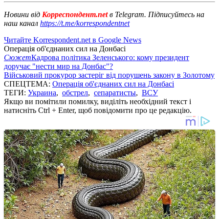
Новини від
Корреспондент.net
в Telegram. Підписуйтесь на
наш канал
https://t.me/korrespondentnet
Читайте Korrespondent.net в Google News
Операція об'єднаних сил на Донбасі
Сюжет
Кадрова політика Зеленського: кому президент
доручає "нести мир на Донбас"?
Військовий прокурор застеріг від порушень закону в Золотому
СПЕЦТЕМА:
Операція об'єднаних сил на Донбасі
ТЕГИ:
Украина
,
обстрел
,
сепаратисты
,
ВСУ
Якщо ви помітили помилку, виділіть необхідний текст і
натисніть Ctrl + Enter, щоб повідомити про це редакцію.