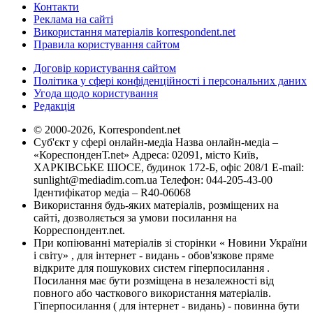
Контакти
Реклама на сайті
Використання матеріалів korrespondent.net
Правила користування сайтом
Договір користування сайтом
Політика у сфері конфіденційності і персональних даних
Угода щодо користування
Редакція
© 2000-2026, Korrespondent.net
Суб'єкт у сфері онлайн-медіа Назва онлайн-медіа –
«КореспонденТ.net» Адреса: 02091, місто Київ,
ХАРКІВСЬКЕ ШОСЕ, будинок 172-Б, офіс 208/1 E-mail:
sunlight@mediadim.com.ua
Телефон: 044-205-43-00
Ідентифікатор медіа – R40-06068
Використання будь-яких матеріалів, розміщених на
сайті, дозволяється за умови посилання на
Корреспондент.net.
При копіюванні матеріалів зі сторінки « Новини України
і світу» , для інтернет - видань - обов'язкове пряме
відкрите для пошукових систем гіперпосилання .
Посилання має бути розміщена в незалежності від
повного або часткового використання матеріалів.
Гіперпосилання ( для інтернет - видань) - повинна бути