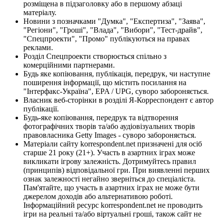
розміщена в підзаголовку або в першому абзаці
матеріалу.
Новини з позначками "Думка", "Експертиза", "Заява",
"Регіони", "Гроші", "Влада", "Вибори", "Тест-драйв",
"Спецпроекти", "Промо" публікуються на правах
реклами.
Розділ Спецпроекти створюється спільно з
комерційними партнерами.
Будь яке копіювання, публікація, передрук, чи наступне
поширення інформації, що містить посилання на
"Інтерфакс-Україна", EPA / UPG, суворо забороняється.
Власник веб-сторінки в розділі Я-Корреспондент є автор
публікації.
Будь-яке копіювання, передрук та відтворення
фотографічних творів та/або аудіовізуальних творів
правовласника Getty Images - суворо забороняється.
Матеріали сайту korrespondent.net призначені для осіб
старше 21 року (21+). Участь в азартних іграх може
викликати ігрову залежність. Дотримуйтесь правил
(принципів) відповідальної гри. При виявленні перших
ознак залежності негайно зверніться до спеціаліста.
Пам'ятайте, що участь в азартних іграх не може бути
джерелом доходів або альтернативою роботі.
Інформаційний ресурс korrespondent.net не проводить
ігри на реальні та/або віртуальні гроші, також сайт не