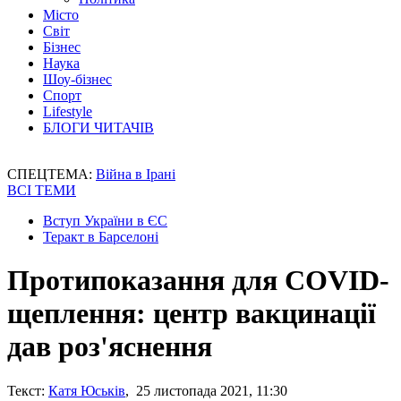
Місто
Світ
Бізнес
Наука
Шоу-бізнес
Спорт
Lifestyle
БЛОГИ ЧИТАЧІВ
СПЕЦТЕМА:
Війна в Ірані
ВСІ ТЕМИ
Вступ України в ЄС
Теракт в Барселоні
Протипоказання для COVID-
щеплення: центр вакцинації
дав роз'яснення
Текст:
Катя Юськів
, 25 листопада 2021, 11:30