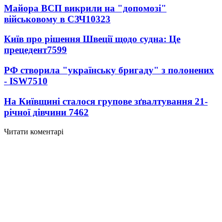
Майора ВСП викрили на "допомозі"
військовому в СЗЧ
10323
Київ про рішення Швеції щодо судна: Це
прецедент
7599
РФ створила "українську бригаду" з полонених
- ISW
7510
На Київщині сталося групове зґвалтування 21-
річної дівчини
7462
Читати коментарі