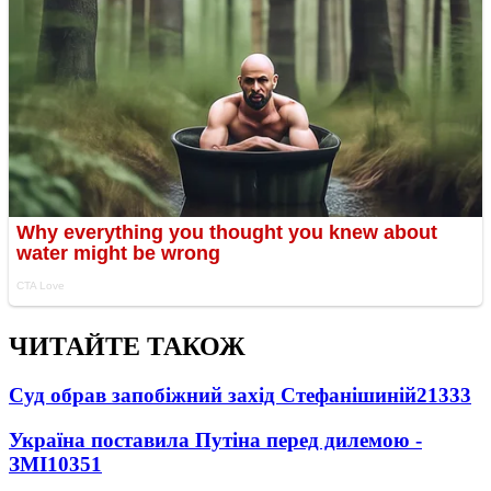
ЧИТАЙТЕ ТАКОЖ
Суд обрав запобіжний захід Стефанішиній
21333
Україна поставила Путіна перед дилемою -
ЗМІ
10351