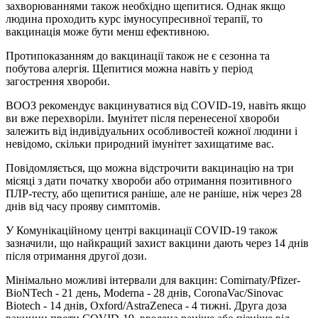
захворюваннями також необхідно щепитися. Однак якщо
людина проходить курс імуносупресивної терапії, то
вакцинація може бути менш ефективною.
Протипоказанням до вакцинації також не є сезонна та
побутова алергія. Щепитися можна навіть у період
загострення хвороби.
ВООЗ рекомендує вакцинуватися від COVID-19, навіть якщо
ви вже перехворіли. Імунітет після перенесеної хвороби
залежить від індивідуальних особливостей кожної людини і
невідомо, скільки природний імунітет захищатиме вас.
Повідомляється, що можна відстрочити вакцинацію на три
місяці з дати початку хвороби або отримання позитивного
ПЛР-тесту, або щепитися раніше, але не раніше, ніж через 28
днів від часу прояву симптомів.
У Комунікаційному центрі вакцинації COVID-19 також
зазначили, що найкращий захист вакцини дають через 14 днів
після отримання другої дози.
Мінімально можливі інтервали для вакцин: Comirnaty/Pfizer-
BioNTech - 21 день, Moderna - 28 днів, CoronaVac/Sinovac
Biotech - 14 днів, Oxford/AstraZeneca - 4 тижні. Друга доза