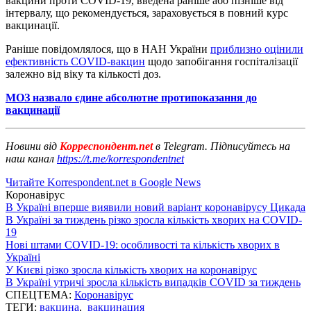
вакцини проти COVID-19, введена раніше або пізніше від
інтервалу, що рекомендується, зараховується в повний курс
вакцинації.
Раніше повідомлялося, що в НАН України
приблизно оцінили
ефективність COVID-вакцин
щодо запобігання госпіталізації
залежно від віку та кількості доз.
МОЗ назвало єдине абсолютне протипоказання до
вакцинації
Новини від
Корреспондент.net
в Telegram. Підписуйтесь на
наш канал
https://t.me/korrespondentnet
Читайте Korrespondent.net в Google News
Коронавірус
В Україні вперше виявили новий варіант коронавірусу Цикада
В Україні за тиждень різко зросла кількість хворих на COVID-
19
Нові штами COVID-19: особливості та кількість хворих в
Україні
У Києві різко зросла кількість хворих на коронавірус
В Україні утричі зросла кількість випадків COVID за тиждень
СПЕЦТЕМА:
Коронавірус
ТЕГИ:
вакцина
,
вакцинация