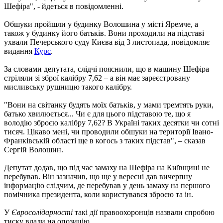
Шефіра", - йдеться в повідомленні.
Обшуки пройшли у будинку Волошина у місті Яремче, а
також у будинку його батьків. Вони проходили на підставі
ухвали Печерського суду Києва від 3 листопада, повідомляє
видання
Курс
.
За словами депутата, слідчі пояснили, що в машину Шефіра
стріляли зі зброї калібру 7,62 – а він має зареєстровану
мисливську рушницю такого калібру.
"Вони на світанку будять моїх батьків, у мами тремтять руки,
батько хвилюється... Чи є для цього підставою те, що я
володію зброєю калібру 7,62? В Україні таких десятки чи сотні
тисяч. Цікаво мені, чи проводили обшуки на території Івано-
Франківській області ще в когось з таких підстав", – сказав
Сергій Волошин.
Депутат додав, що під час замаху на Шефіра на Київщині не
перебував. Він зазначив, що ще у вересні дав вичерпну
інформацію слідчим, де перебував у день замаху на першого
помічника президента, коли користувався зброєю та ін.
У
Євросолідарності
такі дії правоохоронців назвали спробою
тиску влади на опозицію.