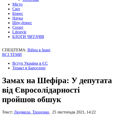
Місто
Світ
Бізнес
Наука
Шоу-бізнес
Спорт
Lifestyle
БЛОГИ ЧИТАЧІВ
СПЕЦТЕМА:
Війна в Ірані
ВСІ ТЕМИ
Вступ України в ЄС
Теракт в Барселоні
Замах на Шефіра: У депутата
від Євросолідарності
пройшов обшук
Текст:
Людмила Троценко
, 25 листопада 2021, 14:22