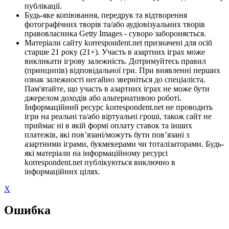
публікації.
Будь-яке копіювання, передрук та відтворення
фотографічних творів та/або аудіовізуальних творів
правовласника Getty Images - суворо забороняється.
Матеріали сайту korrespondent.net призначені для осіб
старше 21 року (21+). Участь в азартних іграх може
викликати ігрову залежність. Дотримуйтесь правил
(принципів) відповідальної гри. При виявленні перших
ознак залежності негайно зверніться до спеціаліста.
Пам'ятайте, що участь в азартних іграх не може бути
джерелом доходів або альтернативою роботі.
Інформаційний ресурс korrespondent.net не проводить
ігри на реальні та/або віртуальні гроші, також сайт не
приймає ні в якій формі оплату ставок та інших
платежів, які пов’язані/можуть бути пов’язані з
азартними іграми, букмекерами чи тоталізаторами. Будь-
які матеріали на інформаційному ресурсі
korrespondent.net публікуються виключно в
інформаційних цілях.
X
Ошибка