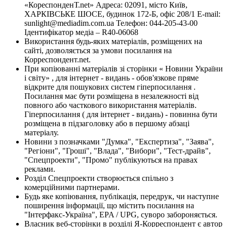
«КореспонденТ.net» Адреса: 02091, місто Київ,
ХАРКІВСЬКЕ ШОСЕ, будинок 172-Б, офіс 208/1 E-mail:
sunlight@mediadim.com.ua
Телефон: 044-205-43-00
Ідентифікатор медіа – R40-06068
Використання будь-яких матеріалів, розміщених на
сайті, дозволяється за умови посилання на
Корреспондент.net.
При копіюванні матеріалів зі сторінки « Новини України
і світу» , для інтернет - видань - обов'язкове пряме
відкрите для пошукових систем гіперпосилання .
Посилання має бути розміщена в незалежності від
повного або часткового використання матеріалів.
Гіперпосилання ( для інтернет - видань) - повинна бути
розміщена в підзаголовку або в першому абзаці
матеріалу.
Новини з позначками "Думка", "Експертиза", "Заява",
"Регіони", "Гроші", "Влада", "Вибори", "Тест-драйв",
"Спецпроекти", "Промо" публікуються на правах
реклами.
Розділ Спецпроекти створюється спільно з
комерційними партнерами.
Будь яке копіювання, публікація, передрук, чи наступне
поширення інформації, що містить посилання на
"Інтерфакс-Україна", EPA / UPG, суворо забороняється.
Власник веб-сторінки в розділі Я-Корреспондент є автор