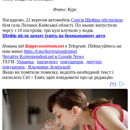
Фото: Курс
Нагадаємо, 22 вересня автомобіль
Сергія Шефіра обстріляли
біля села Лісники Київської області. По ньому випустили
чергу з 10 пострілів, три кулі влучили у водія.
Шефір після замаху їздить на броньованому авто
Новини від
Корреспондент.net
в Telegram. Підписуйтесь на
наш канал
https://t.me/korrespondentnet
Читайте Korrespondent.net в Google News
ТЕГИ:
Украина
,
президент
,
покушения
,
депутат
,
покушение
,
Владимир Зеленский
Якщо ви помітили помилку, виділіть необхідний текст і
натисніть Ctrl + Enter, щоб повідомити про це редакцію.