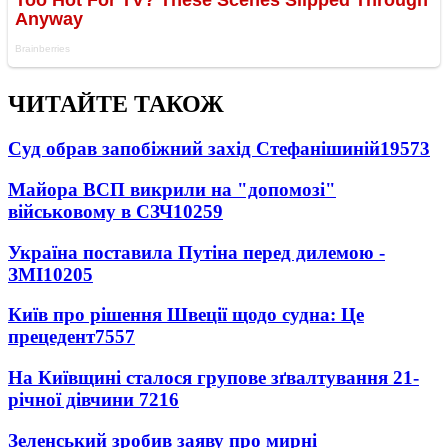
ЧИТАЙТЕ ТАКОЖ
Суд обрав запобіжний захід Стефанішиній
19573
Майора ВСП викрили на "допомозі"
військовому в СЗЧ
10259
Україна поставила Путіна перед дилемою -
ЗМІ
10205
Київ про рішення Швеції щодо судна: Це
прецедент
7557
На Київщині сталося групове зґвалтування 21-
річної дівчини
7216
Зеленський зробив заяву про мирні