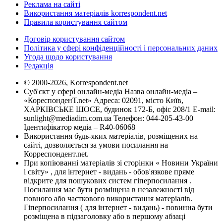
Реклама на сайті
Використання матеріалів korrespondent.net
Правила користування сайтом
Договір користування сайтом
Політика у сфері конфіденційності і персональних даних
Угода щодо користування
Редакція
© 2000-2026, Korrespondent.net
Суб'єкт у сфері онлайн-медіа Назва онлайн-медіа –
«КореспонденТ.net» Адреса: 02091, місто Київ,
ХАРКІВСЬКЕ ШОСЕ, будинок 172-Б, офіс 208/1 E-mail:
sunlight@mediadim.com.ua
Телефон: 044-205-43-00
Ідентифікатор медіа – R40-06068
Використання будь-яких матеріалів, розміщених на
сайті, дозволяється за умови посилання на
Корреспондент.net.
При копіюванні матеріалів зі сторінки « Новини України
і світу» , для інтернет - видань - обов'язкове пряме
відкрите для пошукових систем гіперпосилання .
Посилання має бути розміщена в незалежності від
повного або часткового використання матеріалів.
Гіперпосилання ( для інтернет - видань) - повинна бути
розміщена в підзаголовку або в першому абзаці