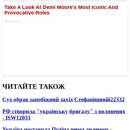
ЧИТАЙТЕ ТАКОЖ
Суд обрав запобіжний захід Стефанішиній
22332
РФ створила "українську бригаду" з полонених
- ISW
12031
Україна поставила Путіна перед дилемою -