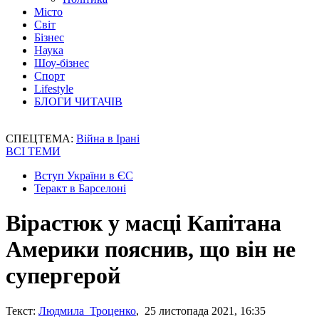
Місто
Світ
Бізнес
Наука
Шоу-бізнес
Спорт
Lifestyle
БЛОГИ ЧИТАЧІВ
СПЕЦТЕМА:
Війна в Ірані
ВСІ ТЕМИ
Вступ України в ЄС
Теракт в Барселоні
Вірастюк у масці Капітана
Америки пояснив, що він не
супергерой
Текст:
Людмила Троценко
, 25 листопада 2021, 16:35