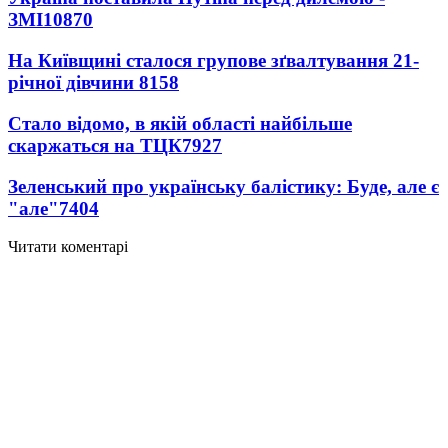
ЗМІ
10870
На Київщині сталося групове зґвалтування 21-
річної дівчини
8158
Стало відомо, в якій області найбільше
скаржаться на ТЦК
7927
Зеленський про українську балістику: Буде, але є
"але"
7404
Читати коментарі