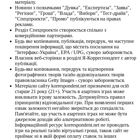
матеріалу.
Новини з позначками "Думка", "Експертиза", "Заява",
"Регіони", "Гроші", "Влада", "Вибори", "Тест-драйв",
"Спецпроекти", "Промо" публікуються на правах
реклами.
Розділ Спецпроекти створюється спільно з
комерційними партнерами.
Будь яке копіювання, публікація, передрук, чи наступне
поширення інформації, що містить посилання на
"Інтерфакс-Україна", EPA / UPG, суворо забороняється.
Власник веб-сторінки в розділі Я-Корреспондент є автор
публікації.
Будь-яке копіювання, передрук та відтворення
фотографічних творів та/або аудіовізуальних творів
правовласника Getty Images - суворо забороняється.
Матеріали сайту korrespondent.net призначені для осіб
старше 21 року (21+). Участь в азартних іграх може
викликати ігрову залежність. Дотримуйтесь правил
(принципів) відповідальної гри. При виявленні перших
ознак залежності негайно зверніться до спеціаліста.
Пам'ятайте, що участь в азартних іграх не може бути
джерелом доходів або альтернативою роботі.
Інформаційний ресурс korrespondent.net не проводить
ігри на реальні та/або віртуальні гроші, також сайт не
приймає ні в якій формі оплату ставок та інших