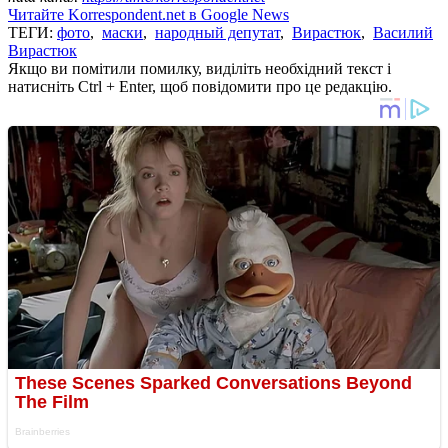
Читайте Korrespondent.net в Google News
ТЕГИ:
фото
,
маски
,
народный депутат
,
Вирастюк
,
Василий
Вирастюк
Якщо ви помітили помилку, виділіть необхідний текст і
натисніть Ctrl + Enter, щоб повідомити про це редакцію.