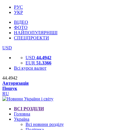
РУС
УКР
ВІДЕО
ФОТО
НАЙПОПУЛЯРНІШІ
СПЕЦПРОЕКТИ
USD
USD
44.4942
EUR
51.3366
Всі курси валют
44.4942
Авторизація
Пошук
RU
ВСІ РОЗДІЛИ
Головна
Україна
Всі новини розділу
Політика