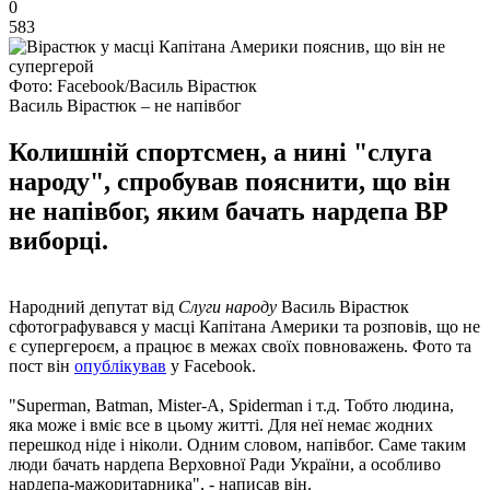
0
583
Фото: Facebook/Василь Вірастюк
Василь Вірастюк – не напівбог
Колишній спортсмен, а нині "слуга
народу", спробував пояснити, що він
не напівбог, яким бачать нардепа ВР
виборці.
Народний депутат від
Слуги народу
Василь Вірастюк
сфотографувався у масці Капітана Америки та розповів, що не
є супергероєм, а працює в межах своїх повноважень. Фото та
пост він
опублікував
у Facebook.
"Superman, Batman, Mister-A, Spiderman і т.д. Тобто людина,
яка може і вміє все в цьому житті. Для неї немає жодних
перешкод ніде і ніколи. Одним словом, напівбог. Саме таким
люди бачать нардепа Верховної Ради України, а особливо
нардепа-мажоритарника", - написав він.