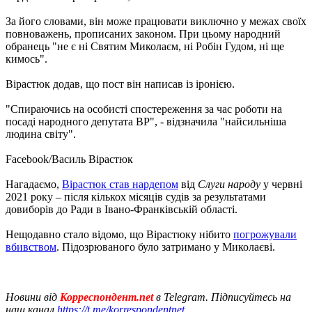
За його словами, він може працювати виключно у межах своїх
повноважень, прописаних законом. При цьому народний
обранець "не є ні Святим Миколаєм, ні Робін Гудом, ні ще
кимось".
Вірастюк додав, що пост він написав із іронією.
"Спираючись на особисті спостереження за час роботи на
посаді народного депутата ВР", - відзначила "найсильніша
людина світу".
Facebook/Василь Вірастюк
Нагадаємо,
Вірастюк став нардепом
від
Слуги народу
у червні
2021 року – після кількох місяців судів за результатами
довиборів до Ради в Івано-Франківській області.
Нещодавно стало відомо, що Вірастюку нібито
погрожували
вбивством
. Підозрюваного було затримано у Миколаєві.
Новини від
Корреспондент.net
в Telegram. Підписуйтесь на
наш канал
https://t.me/korrespondentnet