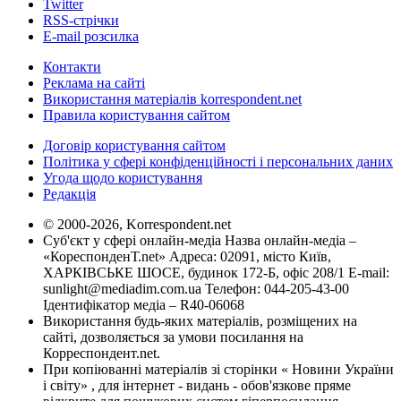
Twitter
RSS-стрічки
E-mail розсилка
Контакти
Реклама на сайті
Використання матеріалів korrespondent.net
Правила користування сайтом
Договір користування сайтом
Політика у сфері конфіденційності і персональних даних
Угода щодо користування
Редакція
© 2000-2026, Korrespondent.net
Суб'єкт у сфері онлайн-медіа Назва онлайн-медіа –
«КореспонденТ.net» Адреса: 02091, місто Київ,
ХАРКІВСЬКЕ ШОСЕ, будинок 172-Б, офіс 208/1 E-mail:
sunlight@mediadim.com.ua
Телефон: 044-205-43-00
Ідентифікатор медіа – R40-06068
Використання будь-яких матеріалів, розміщених на
сайті, дозволяється за умови посилання на
Корреспондент.net.
При копіюванні матеріалів зі сторінки « Новини України
і світу» , для інтернет - видань - обов'язкове пряме