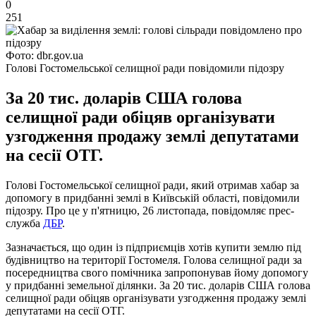
0
251
Фото: dbr.gov.ua
Голові Гостомельської селищної ради повідомили підозру
За 20 тис. доларів США голова
селищної ради обіцяв організувати
узгодження продажу землі депутатами
на сесії ОТГ.
Голові Гостомельської селищної ради, який отримав хабар за
допомогу в придбанні землі в Київській області, повідомили
підозру. Про це у п'ятницю, 26 листопада, повідомляє прес-
служба
ДБР
.
Зазначається, що один із підприємців хотів купити землю під
будівництво на території Гостомеля. Голова селищної ради за
посередництва свого помічника запропонував йому допомогу
у придбанні земельної ділянки. За 20 тис. доларів США голова
селищної ради обіцяв організувати узгодження продажу землі
депутатами на сесії ОТГ.