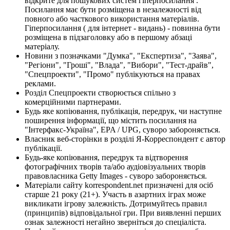
відкрите для пошукових систем гіперпосилання .
Посилання має бути розміщена в незалежності від
повного або часткового використання матеріалів.
Гіперпосилання ( для інтернет - видань) - повинна бути
розміщена в підзаголовку або в першому абзаці
матеріалу.
Новини з позначками "Думка", "Експертиза", "Заява",
"Регіони", "Гроші", "Влада", "Вибори", "Тест-драйв",
"Спецпроекти", "Промо" публікуються на правах
реклами.
Розділ Спецпроекти створюється спільно з
комерційними партнерами.
Будь яке копіювання, публікація, передрук, чи наступне
поширення інформації, що містить посилання на
"Інтерфакс-Україна", EPA / UPG, суворо забороняється.
Власник веб-сторінки в розділі Я-Корреспондент є автор
публікації.
Будь-яке копіювання, передрук та відтворення
фотографічних творів та/або аудіовізуальних творів
правовласника Getty Images - суворо забороняється.
Матеріали сайту korrespondent.net призначені для осіб
старше 21 року (21+). Участь в азартних іграх може
викликати ігрову залежність. Дотримуйтесь правил
(принципів) відповідальної гри. При виявленні перших
ознак залежності негайно зверніться до спеціаліста.