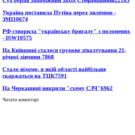
Суд обрав запобіжний захід Стефанішиній
22185
Україна поставила Путіна перед дилемою -
ЗМІ
10674
РФ створила "українську бригаду" з полонених
- ISW
10575
На Київщині сталося групове зґвалтування 21-
річної дівчини
7868
Стало відомо, в якій області найбільше
скаржаться на ТЦК
7591
На Черкащині викрили "схему СЗЧ"
6962
Читати коментарі