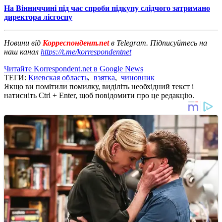
На Вінниччині під час спроби підкупу слідчого затримано
директора лісгоспу
Новини від
Корреспондент.net
в Telegram. Підписуйтесь на
наш канал
https://t.me/korrespondentnet
Читайте Korrespondent.net в Google News
ТЕГИ:
Киевская область
,
взятка
,
чиновник
Якщо ви помітили помилку, виділіть необхідний текст і
натисніть Ctrl + Enter, щоб повідомити про це редакцію.