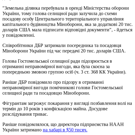
"Земельна ділянка перебувала в оренді Міністерства оборони
України, тому голова селищної ради залучила до схеми
посадову особу Центрального територіального управління
капітального будівництва Міноборони, яка за додаткові 20 тис.
доларів США мала підписати відповідні документи", - йдеться
у повідомленні.
Співробітники ДБР затримали посередника та посадовця
Міноборони України під час передачі 20 тис. доларів США.
Голова Гостомельської селищної ради підозрюється в
отриманні неправомірної вигоди, яка була скоєна за
попередньою змовою групою осіб (ч. 3 ст. 368 КК України).
Раніше ДБР повідомило про підозру в отриманні
неправомірної вигоди помічникові голови Гостомельської
селищної ради та посадовцю Міноборони.
Фігурантам загрожує покарання у вигляді позбавлення волі на
термін до 10 років з конфіскацією майна. Досудове
розслідування триває.
Раніше повідомлялося, що директора підприємства НААН
України затримано
на хабарі в $50 тисяч.