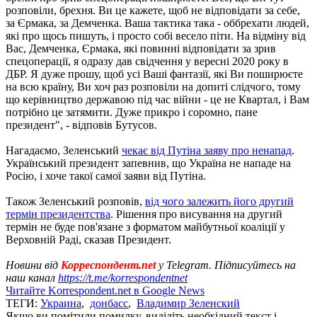
розповіли, брехня. Ви це кажете, щоб не відповідати за себе,
за Єрмака, за Демченка. Ваша тактика така - оббрехати людей,
які про щось пишуть, і просто собі весело піти. На відміну від
Вас, Демченка, Єрмака, які повинні відповідати за зрив
спецоперації, я одразу дав свідчення у вересні 2020 року в
ДБР. Я дуже прошу, щоб усі Ваші фантазії, які Ви поширюєте
на всю країну, Ви хоч раз розповіли на допиті слідчого, тому
що керівництво державою під час війни - це не Квартал, і Вам
потрібно це затямити. Дуже прикро і соромно, пане
президент", - відповів Бутусов.
Нагадаємо, Зеленський
чекає від Путіна заяву про ненапад
.
Український президент запевнив, що Україна не нападе на
Росію, і хоче такої самої заяви від Путіна.
Також Зеленський розповів,
від чого залежить його другий
термін президентства
. Рішення про висування на другий
термін не буде пов'язане з форматом майбутньої коаліції у
Верховній Раді, сказав Президент.
Новини від
Корреспондент.net
у Telegram. Підписуйтесь на
наш канал
https://t.me/korrespondentnet
Читайте Korrespondent.net в Google News
ТЕГИ:
Украина
,
донбасс
,
Владимир Зеленский
Якщо ви помітили помилку, виділіть необхідний текст і