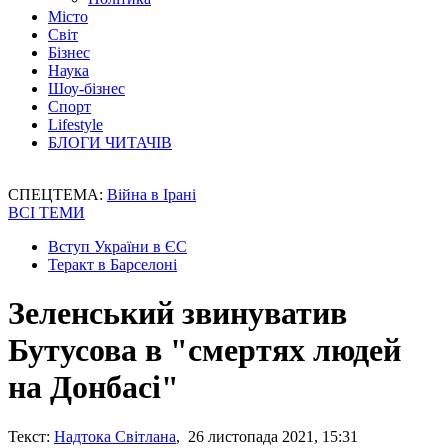
Місто
Світ
Бізнес
Наука
Шоу-бізнес
Спорт
Lifestyle
БЛОГИ ЧИТАЧІВ
СПЕЦТЕМА:
Війна в Ірані
ВСІ ТЕМИ
Вступ України в ЄС
Теракт в Барселоні
Зеленський звинуватив
Бутусова в "смертях людей
на Донбасі"
Текст:
Надтока Світлана
, 26 листопада 2021, 15:31