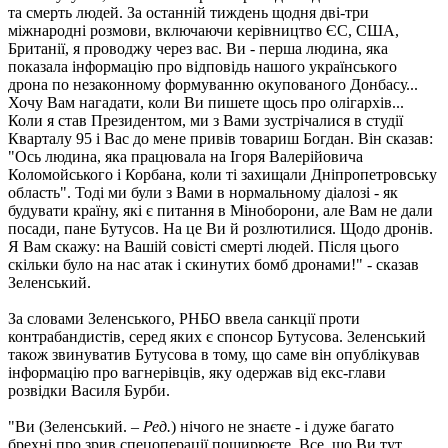
та смерть людей. За останній тиждень щодня дві-три
міжнародні розмови, включаючи керівництво ЄС, США,
Британії, я проводжу через вас. Ви - перша людина, яка
показала інформацію про відповідь нашого українського
дрона по незаконному формуванню окупованого Донбасу...
Хочу Вам нагадати, коли Ви пишете щось про олігархів...
Коли я став Президентом, ми з Вами зустрічалися в студії
Кварталу 95 і Вас до мене привів товариш Богдан. Він сказав:
"Ось людина, яка працювала на Ігоря Валерійовича
Коломойського і Корбана, коли ті захищали Дніпропетровську
область". Тоді ми були з Вами в нормальному діалозі - як
будувати країну, які є питання в Міноборони, але Вам не дали
посади, пане Бутусов. На це Ви й розлютилися. Щодо дронів.
Я Вам скажу: на Вашій совісті смерті людей. Після цього
скільки було на нас атак і скинутих бомб дронами!" - сказав
Зеленський.
За словами Зеленського, РНБО ввела санкції проти
контрабандистів, серед яких є спонсор Бутусова. Зеленський
також звинуватив Бутусова в тому, що саме він опублікував
інформацію про вагнерівців, яку одержав від екс-глави
розвідки Василя Бурби.
"Ви (Зеленський. –
Ред.
) нічого не знаєте - і дуже багато
брехні про зрив спецоперації поширюєте. Все, що Ви тут