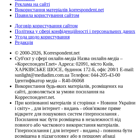
Реклама на сайті
Використання матеріалів korrespondent.net
Правила користування сайтом
Договір користування сайтом
Політика у сфері конфіденційності і персональних даних
Угода щодо користування
Редакція
© 2000-2026, Korrespondent.net
Суб'єкт у сфері онлайн-медіа Назва онлайн-медіа –
«КореспонденТ.net» Адреса: 02091, місто Київ,
ХАРКІВСЬКЕ ШОСЕ, будинок 172-Б, офіс 208/1 E-mail:
sunlight@mediadim.com.ua
Телефон: 044-205-43-00
Ідентифікатор медіа – R40-06068
Використання будь-яких матеріалів, розміщених на
сайті, дозволяється за умови посилання на
Корреспондент.net.
При копіюванні матеріалів зі сторінки « Новини України
і світу» , для інтернет - видань - обов'язкове пряме
відкрите для пошукових систем гіперпосилання .
Посилання має бути розміщена в незалежності від
повного або часткового використання матеріалів.
Гіперпосилання ( для інтернет - видань) - повинна бути
розміщена в підзаголовку або в першому абзаці