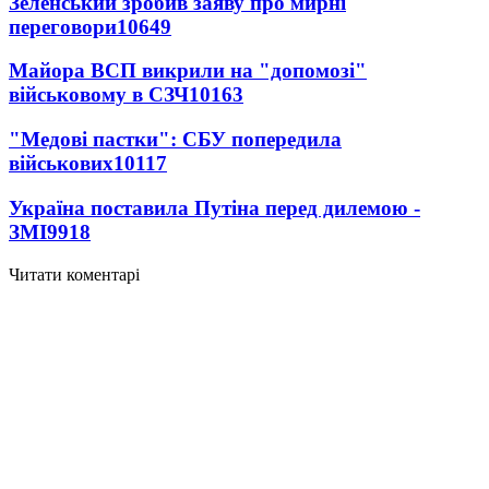
Зеленський зробив заяву про мирні
переговори
10649
Майора ВСП викрили на "допомозі"
військовому в СЗЧ
10163
"Медові пастки": СБУ попередила
військових
10117
Україна поставила Путіна перед дилемою -
ЗМІ
9918
Читати коментарі