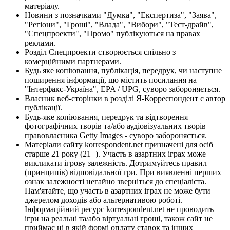
матеріалу.
Новини з позначками "Думка", "Експертиза", "Заява",
"Регіони", "Гроші", "Влада", "Вибори", "Тест-драйв",
"Спецпроекти", "Промо" публікуються на правах
реклами.
Розділ Спецпроекти створюється спільно з
комерційними партнерами.
Будь яке копіювання, публікація, передрук, чи наступне
поширення інформації, що містить посилання на
"Інтерфакс-Україна", EPA / UPG, суворо забороняється.
Власник веб-сторінки в розділі Я-Корреспондент є автор
публікації.
Будь-яке копіювання, передрук та відтворення
фотографічних творів та/або аудіовізуальних творів
правовласника Getty Images - суворо забороняється.
Матеріали сайту korrespondent.net призначені для осіб
старше 21 року (21+). Участь в азартних іграх може
викликати ігрову залежність. Дотримуйтесь правил
(принципів) відповідальної гри. При виявленні перших
ознак залежності негайно зверніться до спеціаліста.
Пам'ятайте, що участь в азартних іграх не може бути
джерелом доходів або альтернативою роботі.
Інформаційний ресурс korrespondent.net не проводить
ігри на реальні та/або віртуальні гроші, також сайт не
приймає ні в якій формі оплату ставок та інших