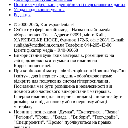
Політика у сфері конфіденційності і персональних даних
Угода щодо користування
Редакція
© 2000-2026, Korrespondent.net
Суб'єкт у сфері онлайн-медіа Назва онлайн-медіа –
«КореспонденТ.net» Адреса: 02091, місто Київ,
ХАРКІВСЬКЕ ШОСЕ, будинок 172-Б, офіс 208/1 E-mail:
sunlight@mediadim.com.ua
Телефон: 044-205-43-00
Ідентифікатор медіа – R40-06068
Використання будь-яких матеріалів, розміщених на
сайті, дозволяється за умови посилання на
Корреспондент.net.
При копіюванні матеріалів зі сторінки « Новини України
і світу» , для інтернет - видань - обов'язкове пряме
відкрите для пошукових систем гіперпосилання .
Посилання має бути розміщена в незалежності від
повного або часткового використання матеріалів.
Гіперпосилання ( для інтернет - видань) - повинна бути
розміщена в підзаголовку або в першому абзаці
матеріалу.
Новини з позначками "Думка", "Експертиза", "Заява",
"Регіони", "Гроші", "Влада", "Вибори", "Тест-драйв",
"Спецпроекти", "Промо" публікуються на правах
реклами.