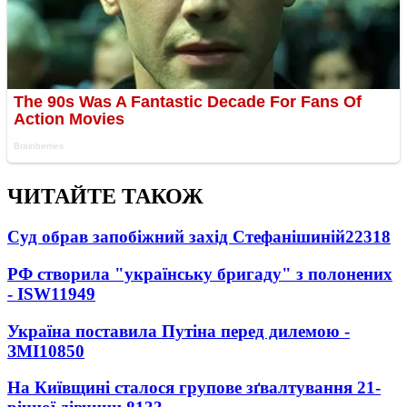
ЧИТАЙТЕ ТАКОЖ
Суд обрав запобіжний захід Стефанішиній
22318
РФ створила "українську бригаду" з полонених
- ISW
11949
Україна поставила Путіна перед дилемою -
ЗМІ
10850
На Київщині сталося групове зґвалтування 21-