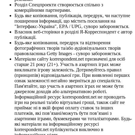
Розділ Спецпроекти створюється спільно з
комерційними партнерами.
Будь яке копіювання, публікація, передрук, чи наступне
поширення інформації, що містить посилання на
"Інтерфакс-Україна", EPA / UPG, суворо забороняється.
Власник веб-сторінки в розділі Я-Корреспондент є автор
публікації.
Будь-яке копіювання, передрук та відтворення
фотографічних творів та/або аудіовізуальних творів
правовласника Getty Images - суворо забороняється.
Матеріали сайту korrespondent.net призначені для осіб
старше 21 року (21+). Участь в азартних іграх може
викликати ігрову залежність. Дотримуйтесь правил
(принципів) відповідальної гри. При виявленні перших
ознак залежності негайно зверніться до спеціаліста.
Пам'ятайте, що участь в азартних іграх не може бути
джерелом доходів або альтернативою роботі.
Інформаційний ресурс korrespondent.net не проводить
ігри на реальні та/або віртуальні гроші, також сайт не
приймає ні в якій формі оплату ставок та інших
платежів, які пов’язані/можуть бути пов’язані з
азартними іграми, букмекерами чи тоталізаторами. Будь-
які матеріали на інформаційному ресурсі
korrespondent.net публікуються виключно в
інформаційних цілях.