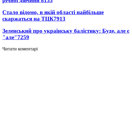
річної дівчини
8133
Стало відомо, в якій області найбільше
скаржаться на ТЦК
7913
Зеленський про українську балістику: Буде, але є
"але"
7259
Читати коментарі